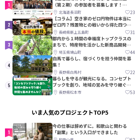
1
（第２期）の参加者を募集します！
【8/21〆】
23
北海道長沼町
【コラム】空き家のゼロ円物件は本当に
2
ゼロ円？残置物との戦いから得た四つの
教訓｜新上五島町
31
長崎県新上五島町
都内から１時間の幸福度トップクラスの
3
まちで、特産物を活かした新商品開発＆
PRメンバー募集！
44
埼玉県鳩山町
白馬で暮らし、宿づくりを担う仲間を募
集！
4
22
長野県白馬村
暮らしを守るが観光になる。コンセプト
ブックを創り、地域の営みを守り継ぐ仲
5
間を集めませんか？
53
長野県松本市
いま人気のプロジェクトTOP5
今の仕事は辞めずに。和歌山と関わる
1
「副業」という入口ができました
62
和歌山県