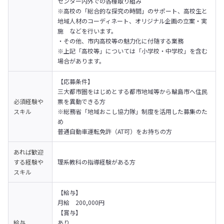
センター内外での各種取り組み

※高校の「総合的な探究の時間」のサポート、高校生と
地域人材のコーディネート、オリジナル企画の立案・実
施　などを行います。
・その他、市内高校等の魅力化に付随する業務 

※上記「高校等」については「小学校・中学校」を含む
場合があります。
【応募条件】

三大都市圏をはじめとする都市地域等から輪島市へ住民
必須経験や
票を異動できる方

スキル
※総務省「地域おこし協力隊」制度を活用した募集のた
め

普通自動車運転免許（AT可）をお持ちの方
あれば歓迎
する経験や
理系教科の指導経験がある方
スキル
【給与】

月給　200,000円
【賞与】

給与
あり
