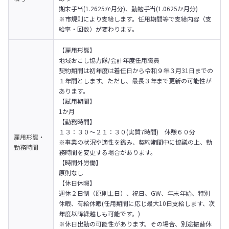
期末手当(1.2625か月分)、勤勉手当(1.0625か月分)

※市規則により支給します。任用期間等で支給内容（支
給率・回数）が変わります。
【雇用形態】

地域おこし協力隊/会計年度任用職員

契約期間は初年度は着任日から令和９年３月31日までの
１年間とします。ただし、最長３年まで更新の可能性が
あります。
【試用期間】

1か月
【勤務時間】

１３：３０～２１：３０(実質7時間)　休憩６０分

雇用形態・
※事業の状況や適性を鑑み、契約期間中に協議の上、勤
勤務時間
務時間を変更する場合があります。
【時間外労働】

原則なし
【休日休暇】

週休２日制（原則土日）、祝日、GW、年末年始、特別
休暇、有給休暇(任用期間に応じ最大10日支給します、次
年度以降繰越しも可能です。)

※休日出勤の可能性があります。その場合、別途振替休