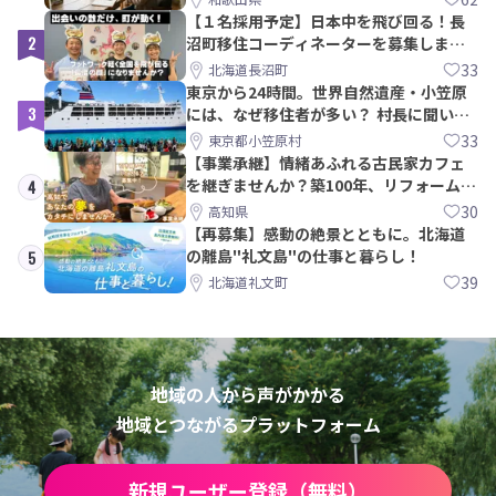
【１名採用予定】日本中を飛び回る！長
2
沼町移住コーディネーターを募集しま
す！
33
北海道長沼町
東京から24時間。世界自然遺産・小笠原
3
には、なぜ移住者が多い？ 村長に聞いて
みた
33
東京都小笠原村
【事業承継】情緒あふれる古民家カフェ
を継ぎませんか？築100年、リフォームか
4
ら約10年！
30
高知県
【再募集】感動の絶景とともに。北海道
の離島"礼文島"の仕事と暮らし！
5
39
北海道礼文町
地域の人から声がかかる
地域とつながるプラットフォーム
新規ユーザー登録（無料）