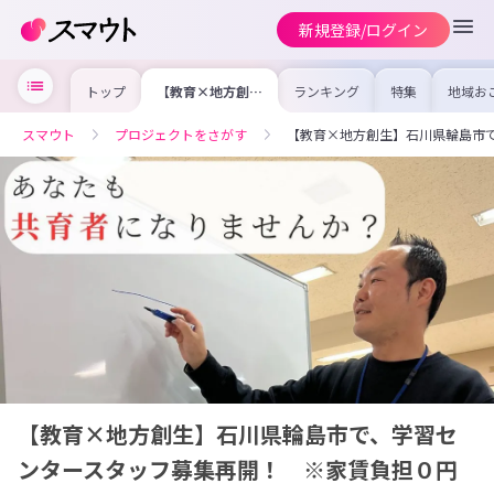
新規登録/ログイン
トップ
【教育×地方創
ランキング
特集
地域お
生】石川県輪島市
の求人
で、学習センター
を集め
スタッフ募集再
事内容
スマウト
プロジェクトをさがす
【教育×地方創生】石川県輪島市
開！ ※家賃負担
を比較
０円
合った
けよう
【教育×地方創生】石川県輪島市で、学習セ
ンタースタッフ募集再開！ ※家賃負担０円