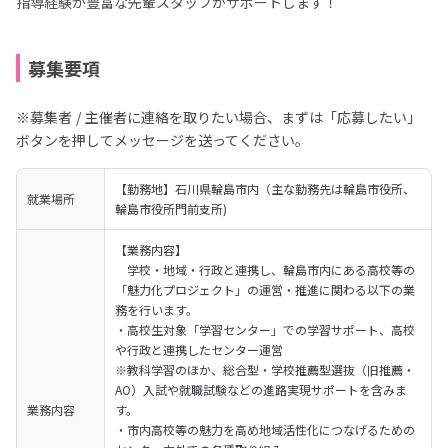
指導経験が豊富な先輩スタッフがサポートします！
募集要項
※募集者 / 主催者に連絡を取りたい場合、まずは「応募したい」
ボタンを押してメッセージを送ってください。
【勤務地】石川県輪島市内（主な勤務先は輪島市役所、
就業場所
輪島市役所門前支所)
【業務内容】

　学校・地域・行政と連携し、輪島市内にある高校等の
「魅力化プロジェクト」の運営・推進に関わる以下の業
務を行います。 
・高校生対象「学習センター」での学習サポート、高校
や行政と連携したセンター運営

※教科学習のほか、総合型・学校推薦型選抜（旧推薦・
AO）入試や就職試験などの進路実現サポートを含みま
業務内容
す。
・市内高校等の魅力を高め地域活性化につなげるための