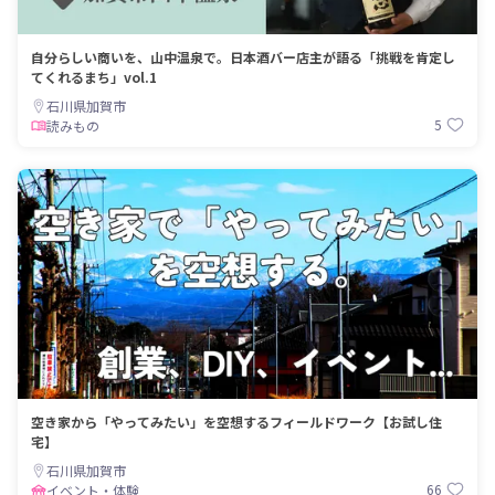
自分らしい商いを、山中温泉で。日本酒バー店主が語る「挑戦を肯定し
てくれるまち」vol.1
石川県加賀市
5
読みもの
空き家から「やってみたい」を空想するフィールドワーク【お試し住
宅】
石川県加賀市
66
イベント・体験