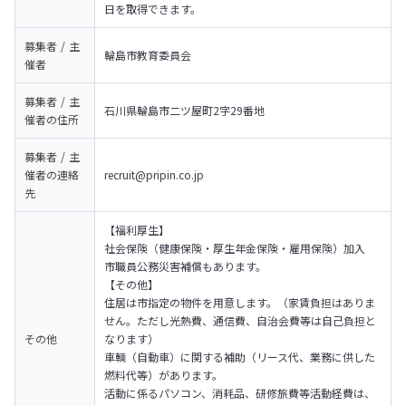
日を取得できます。
募集者 / 主
輪島市教育委員会
催者
募集者 / 主
石川県輪島市二ツ屋町2字29番地
催者の
住所
募集者 / 主
催者の
連絡
recruit@pripin.co.jp  
先
【福利厚生】

社会保険（健康保険・厚生年金保険・雇用保険）加入

市職員公務災害補償もあります。
【その他】

住居は市指定の物件を用意します。（家賃負担はありま
せん。ただし光熱費、通信費、自治会費等は自己負担と
その他
なります）

車輌（自動車）に関する補助（リース代、業務に供した
燃料代等）があります。

活動に係るパソコン、消耗品、研修旅費等活動経費は、