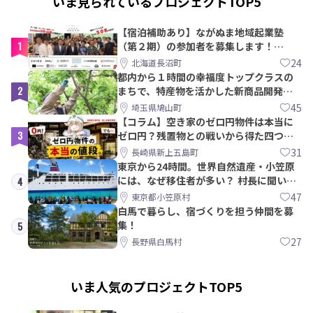
いま見られているプロジェクトTOP5
【宿泊補助あり】ながぬま地域起業塾
1
（第２期）の参加者を募集します！
【8/21〆】
24
北海道長沼町
都内から１時間の幸福度トップクラスの
2
まちで、特産物を活かした新商品開発＆
PRメンバー募集！
45
埼玉県鳩山町
【コラム】空き家のゼロ円物件は本当に
3
ゼロ円？残置物との戦いから得た四つの
教訓｜新上五島町
31
長崎県新上五島町
東京から24時間。世界自然遺産・小笠原
には、なぜ移住者が多い？ 村長に聞いて
4
みた
47
東京都小笠原村
白馬で暮らし、宿づくりを担う仲間を募
集！
5
27
長野県白馬村
いま人気のプロジェクトTOP5