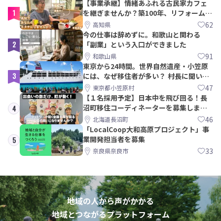
【事業承継】情緒あふれる古民家カフェ
1
を継ぎませんか？築100年、リフォームか
ら約10年！
62
高知県
今の仕事は辞めずに。和歌山と関わる
2
「副業」という入口ができました
91
和歌山県
東京から24時間。世界自然遺産・小笠原
3
には、なぜ移住者が多い？ 村長に聞いて
みた
47
東京都小笠原村
【１名採用予定】日本中を飛び回る！長
沼町移住コーディネーターを募集しま
4
す！
46
北海道長沼町
「LocalCoop大和高原プロジェクト」事
業開発担当者を募集
5
33
奈良県奈良市
地域の人から声がかかる
地域とつながるプラットフォーム