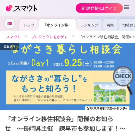
新規登録/ログイン
トップ
「オンライン移住
ランキング
特集
地域お
相談会」開催のお
の求人
知らせ 〜長崎県
を集め
主催 諫早市も参
事内容
スマウト
プロジェクトをさがす
「オンライン移住相談会」開催の
加します！〜
を比較
合った
けよう
募集終了
「オンライン移住相談会」開催のお知ら
せ 〜長崎県主催 諫早市も参加します！〜