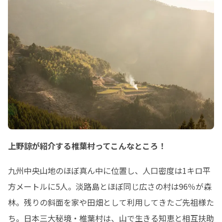
上野諒が紹介する椎葉村ってこんなところ！
九州中央山地のほぼ真ん中に位置し、人口密度は1キロ平
方メートルに5人。淡路島とほぼ同じ広さの村は96％が森
林。残りの斜面を家や田畑として利用してきたご先祖様た
ち。日本三大秘境・椎葉村は、山で生きる知恵と相互扶助