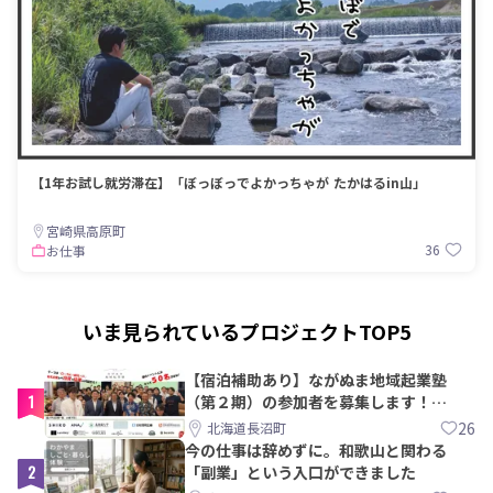
【1年お試し就労滞在】「ぼっぼっでよかっちゃが たかはるin山」
宮崎県高原町
36
お仕事
いま見られているプロジェクトTOP5
【宿泊補助あり】ながぬま地域起業塾
1
（第２期）の参加者を募集します！
【8/21〆】
26
北海道長沼町
今の仕事は辞めずに。和歌山と関わる
2
「副業」という入口ができました