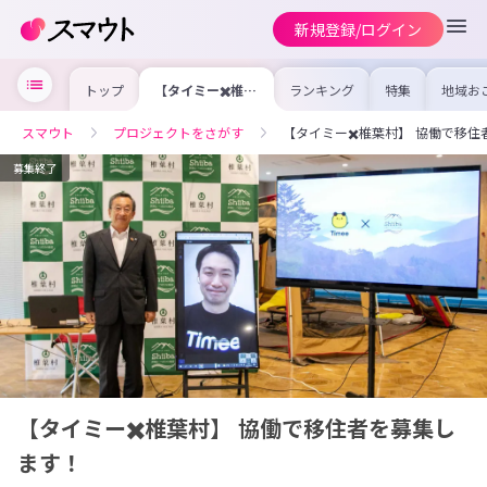
新規登録/ログイン
トップ
【タイミー✖️椎葉
ランキング
特集
地域お
村】 協働で移住
の求人
者を募集します！
を集め
事内容
スマウト
プロジェクトをさがす
【タイミー✖️椎葉村】 協働で移
を比較
合った
けよう
募集終了
【タイミー✖️椎葉村】 協働で移住者を募集し
ます！