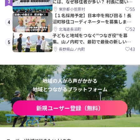
3
には、なぜ移住者が多い？ 村長に聞いて
みた
55
東京都小笠原村
【１名採用予定】日本中を飛び回る！長
沼町移住コーディネーターを募集しま
4
す！
52
北海道長沼町
子どもと地域をつなぐ"つなぎ役"を募
集。山ノ内町で、最初で最後の新しい学
5
校づくりを一緒に
43
長野県山ノ内町
地域の人から声がかかる
地域とつながるプラットフォーム
新規ユーザー登録（無料）