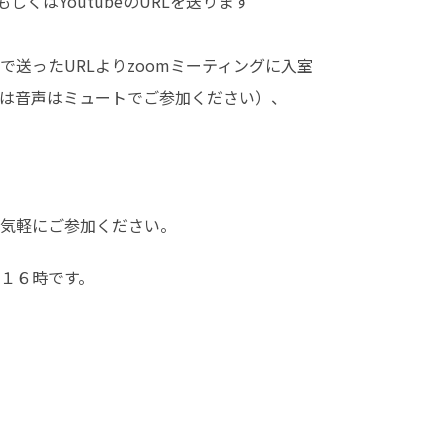
くはYoutubeのURLを送ります

送ったURLよりzoomミーティングに入室

は音声はミュートでご参加ください）、

気軽にご参加ください。
１６時です。