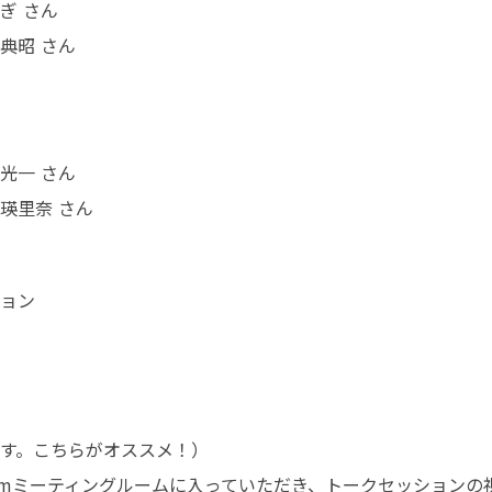
 さん

典昭 さん
一 さん

瑛里奈 さん
ョン

す。こちらがオススメ！）

mミーティングルームに入っていただき、トークセッションの視