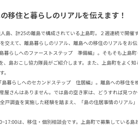
への移住と暮らしのリアルを伝えます！
無人島、計25の離島で構成されている上島町。２週連続で開催
を交えて、離島暮らしのリアル、離島への移住のリアルをお伝え
「島暮らしへのファーストステップ　準備編」。そもそも上島町
報を、島おこし協力隊員がご紹介します。また、上島町をよく
。

ナー「島暮らしへのセカンドステップ　住居編」。離島への移住
産屋さんはありません。では島の空き家は、どうすれば見つか
全戸調査を実施した経験を踏まえ、「島の住居事情のリアル」
3:00~17:00は、移住・個別相談会です。上島町で募集してい