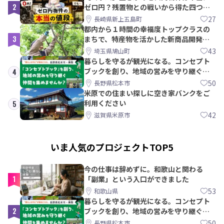
2
ゼロ円？残置物との戦いから得た四つの
教訓｜新上五島町
27
長崎県新上五島町
都内から１時間の幸福度トップクラスの
3
まちで、特産物を活かした新商品開発＆
PRメンバー募集！
43
埼玉県鳩山町
暮らしを守るが観光になる。コンセプト
ブックを創り、地域の営みを守り継ぐ仲
4
間を集めませんか？
50
長野県松本市
米原での住まい探しに空き家バンクをご
利用ください
5
42
滋賀県米原市
いま人気のプロジェクトTOP5
今の仕事は辞めずに。和歌山と関わる
1
「副業」という入口ができました
53
和歌山県
暮らしを守るが観光になる。コンセプト
2
ブックを創り、地域の営みを守り継ぐ仲
間を集めませんか？
50
長野県松本市