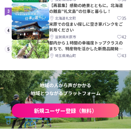
【再募集】感動の絶景とともに。北海道
3
の離島"礼文島"の仕事と暮らし！
35
北海道礼文町
米原での住まい探しに空き家バンクをご
利用ください
4
42
滋賀県米原市
都内から１時間の幸福度トップクラスの
まちで、特産物を活かした新商品開発＆
5
PRメンバー募集！
43
埼玉県鳩山町
地域の人から声がかかる
地域とつながるプラットフォーム
新規ユーザー登録（無料）