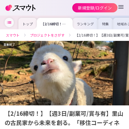
新規登録/ログイン
トップ
【2/16締切！】
ランキング
特集
地域お
【週3日/副業可/
の求人
賞与有】里山の古
を集め
民家から未来を創
事内容
スマウト
プロジェクトをさがす
【2/16締切！】【週3日/副業
る。「移住コーデ
を比較
ィネーター」を募
合った
集します！【令和
けよう
募集終了
4年度採用/協力隊
募集】
【2/16締切！】【週3日/副業可/賞与有】里山
の古民家から未来を創る。「移住コーディネ