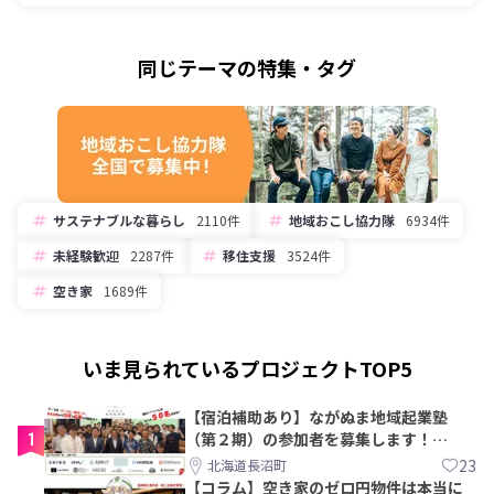
同じテーマの特集・タグ
サステナブルな暮らし
2110件
地域おこし協力隊
6934件
未経験歓迎
2287件
移住支援
3524件
空き家
1689件
いま見られているプロジェクトTOP5
【宿泊補助あり】ながぬま地域起業塾
1
（第２期）の参加者を募集します！
【8/21〆】
23
北海道長沼町
【コラム】空き家のゼロ円物件は本当に