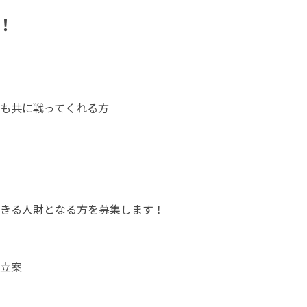
！
共に戦ってくれる方 

きる人財となる方を募集します！
案 
