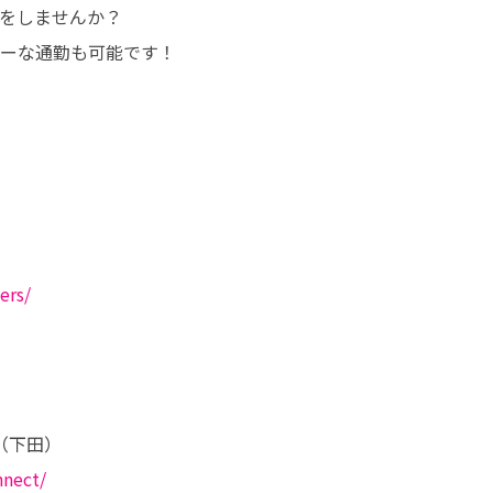
しませんか？ 

ーな通勤も可能です！ 
ers/
nnect/