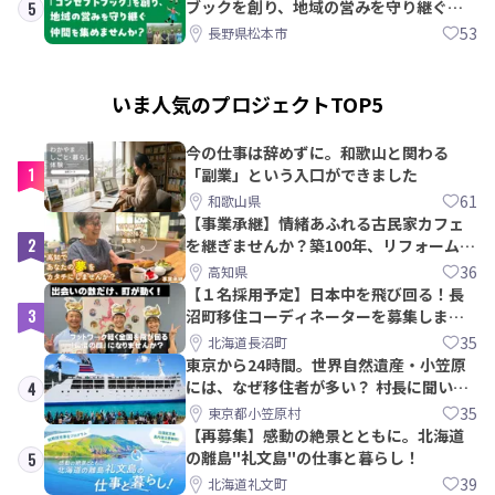
ブックを創り、地域の営みを守り継ぐ仲
5
間を集めませんか？
53
長野県松本市
いま人気のプロジェクトTOP5
今の仕事は辞めずに。和歌山と関わる
1
「副業」という入口ができました
61
和歌山県
【事業承継】情緒あふれる古民家カフェ
2
を継ぎませんか？築100年、リフォームか
ら約10年！
36
高知県
【１名採用予定】日本中を飛び回る！長
3
沼町移住コーディネーターを募集しま
す！
35
北海道長沼町
東京から24時間。世界自然遺産・小笠原
には、なぜ移住者が多い？ 村長に聞いて
4
みた
35
東京都小笠原村
【再募集】感動の絶景とともに。北海道
の離島"礼文島"の仕事と暮らし！
5
39
北海道礼文町