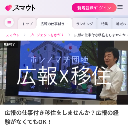
新規登録/ログイン
トップ
広報の仕事付き移
ランキング
特集
地域お
住をしませんか？
の求人
広報の経験がなく
を集め
てもOK！
事内容
スマウト
プロジェクトをさがす
広報の仕事付き移住をしませんか？
を比較
合った
けよう
募集終了
広報の仕事付き移住をしませんか？広報の経
験がなくてもOK！