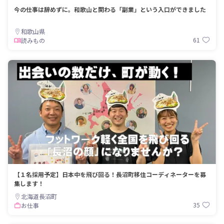
今の仕事は辞めずに。和歌山と関わる「副業」という入口ができました
和歌山県
61
読みもの
【１名採用予定】日本中を飛び回る！長沼町移住コーディネーターを募
集します！
北海道長沼町
35
お仕事