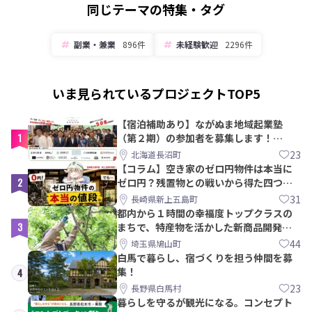
同じテーマの特集・タグ
副業・兼業
896件
未経験歓迎
2296件
いま見られているプロジェクトTOP5
【宿泊補助あり】ながぬま地域起業塾
1
（第２期）の参加者を募集します！
【8/21〆】
23
北海道長沼町
【コラム】空き家のゼロ円物件は本当に
2
ゼロ円？残置物との戦いから得た四つの
教訓｜新上五島町
31
長崎県新上五島町
都内から１時間の幸福度トップクラスの
3
まちで、特産物を活かした新商品開発＆
PRメンバー募集！
44
埼玉県鳩山町
白馬で暮らし、宿づくりを担う仲間を募
集！
4
23
長野県白馬村
暮らしを守るが観光になる。コンセプト