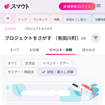
新規登録/ログイン
トップ
ランキング
特集
地域おこし協力隊
短期体
の求人やイベント
り〜数
を集めました！仕
域を知
事内容や募集条件
し移住
スマウト
プロジェクトをさがす
を比較して自分に
期体験
合った地域を見つ
けよう
プロジェクトをさがす
（有田川町）
5件
すべて
お仕事
イベント・体験
読みもの
すべて
交流会
イベント・ツアー
セミナー・相談会
試住・暮らし体験
イベントカレンダーを見る