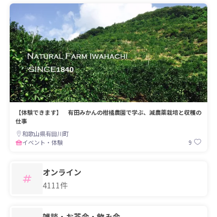
【体験できます】 有田みかんの柑橘農園で学ぶ、減農薬栽培と収穫の
仕事
和歌山県有田川町
9
イベント・体験
オンライン
4111件
雑談・お茶会・飲み会