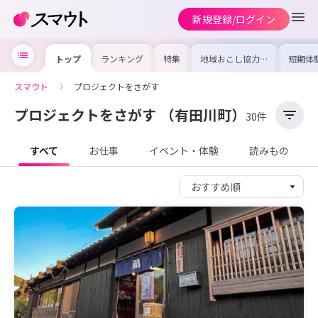
新規登録/ログイン
トップ
ランキング
特集
地域おこし協力隊
短期体
の求人やイベント
り〜数
を集めました！仕
域を知
事内容や募集条件
し移住
スマウト
プロジェクトをさがす
を比較して自分に
期体験
合った地域を見つ
けよう
プロジェクトをさがす
（有田川町）
30件
すべて
お仕事
イベント・体験
読みもの