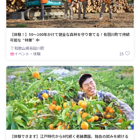
【体験！】50〜100年かけて健全な森林を守り育てる！有田川町で持続
可能な “林業” 中
和歌山県有田川町
25
イベント・体験
【体験できます】江戸時代から6代続く老舗農園。独自の試みを続ける