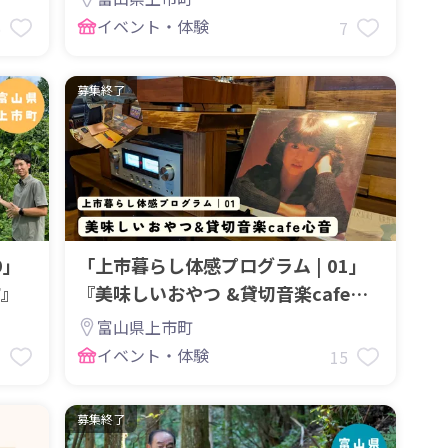
イベント・体験
6
7
募集終了
9」
「上市暮らし体感プログラム | 01」
市』
『美味しいおやつ &貸切音楽cafe心
音
富山県上市町
イベント・体験
7
15
募集終了