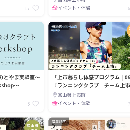
イベント・体験
17
募集終了
のとやま実験室～
「上市暮らし体感プログラム | 0
shop～
『ランニングクラブ チーム上
富山県上市町
イベント・体験
5
募集終了