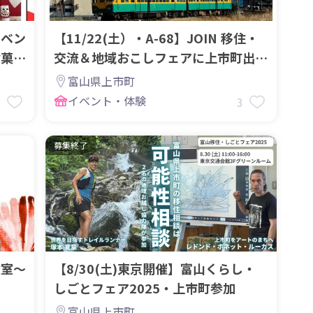
イベン
【11/22(土）・A-68】JOIN 移住・
お菓子
交流＆地域おこしフェアに上市町出
展！
富山県上市町
イベント・体験
3
3
募集終了
験室～
【8/30(土)東京開催】富山くらし・
しごとフェア2025・上市町参加
富山県上市町