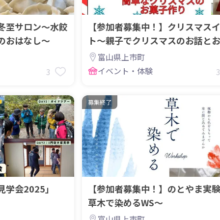
冬至サロン～水餃
【参加者募集中！】クリスマス
のおはなし～
ト～親子でクリスマスのお話と
をＥＮＪＯＹ！～
富山県上市町
イベント・体験
3
募集終了
学会2025」
【参加者募集中！】のとやま実
草木で染めるWS～
富山県上市町