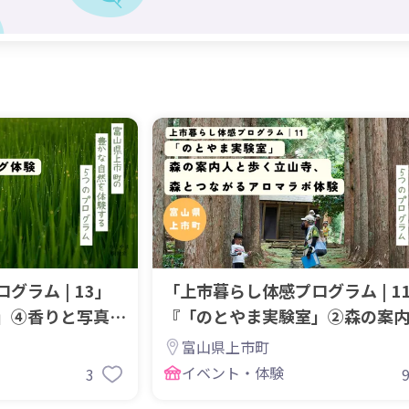
ラム | 13」
「上市暮らし体感プログラム | 1
」④香りと写真の
『「のとやま実験室」②森の案
歩く立山寺
富山県上市町
イベント・体験
3