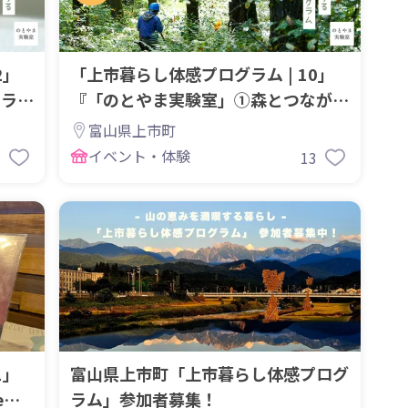
2」
「上市暮らし体感プログラム | 10」
クラフ
『「のとやま実験室」①森とつながる
アロマラボ体験』
富山県上市町
イベント・体験
7
13
1」
富山県上市町「上市暮らし体感プログ
e心
ラム」参加者募集！