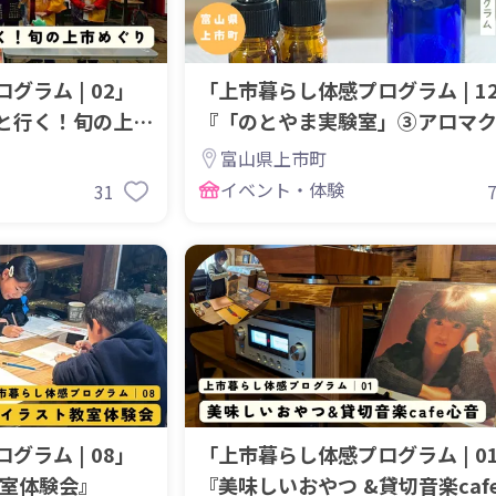
ラム | 02」
「上市暮らし体感プログラム | 1
と行く！旬の上市
『「のとやま実験室」③アロマ
ト体験
富山県上市町
イベント・体験
31
ラム | 08」
「上市暮らし体感プログラム | 0
教室体験会』
『美味しいおやつ &貸切音楽caf