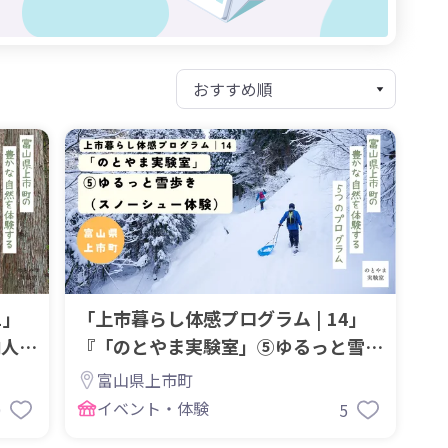
1」
「上市暮らし体感プログラム | 14」
内人と
『「のとやま実験室」⑤ゆるっと雪歩
き（冬季）
富山県上市町
イベント・体験
9
5