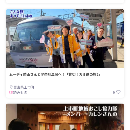
ムーディ勝山さんと宇奈月温泉へ！「貸切！カミ鉄の旅2」
富山県上市町
6
読みもの