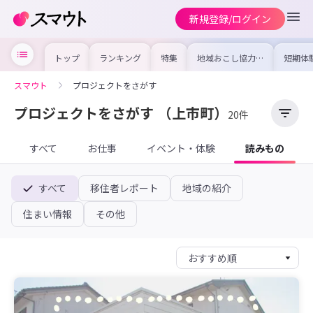
新規登録/ログイン
トップ
ランキング
特集
地域おこし協力隊
短期体
の求人やイベント
り〜数
を集めました！仕
域を知
事内容や募集条件
し移住
スマウト
プロジェクトをさがす
を比較して自分に
期体験
合った地域を見つ
けよう
プロジェクトをさがす
（上市町）
20件
すべて
お仕事
イベント・体験
読みもの
すべて
移住者レポート
地域の紹介
住まい情報
その他