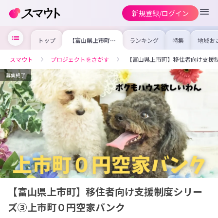
新規登録/ログイン
トップ
【富山県上市町】
ランキング
特集
地域お
移住者向け支援制
の求人
度シリーズ③上市
を集め
町０円空家バンク
事内容
スマウト
プロジェクトをさがす
【富山県上市町】移住者向け支援
を比較
合った
けよう
募集終了
【富山県上市町】移住者向け支援制度シリー
ズ③上市町０円空家バンク