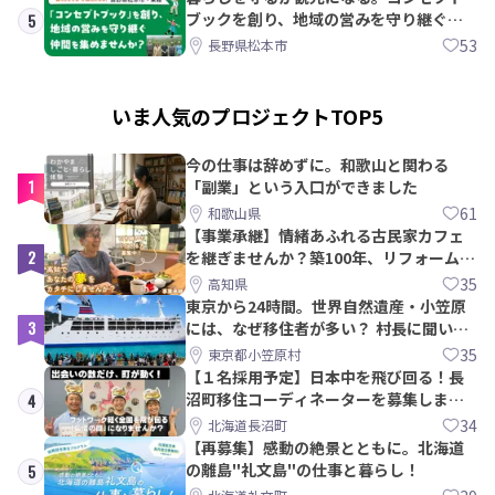
ブックを創り、地域の営みを守り継ぐ仲
5
間を集めませんか？
53
長野県松本市
いま人気のプロジェクトTOP5
今の仕事は辞めずに。和歌山と関わる
1
「副業」という入口ができました
61
和歌山県
【事業承継】情緒あふれる古民家カフェ
2
を継ぎませんか？築100年、リフォームか
ら約10年！
35
高知県
東京から24時間。世界自然遺産・小笠原
3
には、なぜ移住者が多い？ 村長に聞いて
みた
35
東京都小笠原村
【１名採用予定】日本中を飛び回る！長
沼町移住コーディネーターを募集しま
4
す！
34
北海道長沼町
【再募集】感動の絶景とともに。北海道
の離島"礼文島"の仕事と暮らし！
5