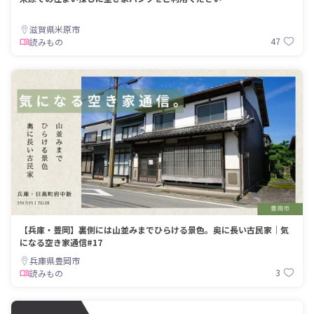
滋賀県米原市
47
読みもの
【兵庫・豊岡】裏側には山並みまでひらける景色。奥に長い古民家｜気
になる空き家通信#17
兵庫県豊岡市
3
読みもの