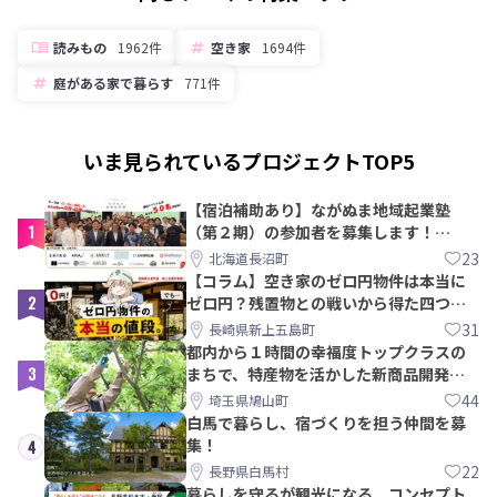
読みもの
1962件
空き家
1694件
庭がある家で暮らす
771件
いま見られているプロジェクトTOP5
【宿泊補助あり】ながぬま地域起業塾
1
（第２期）の参加者を募集します！
【8/21〆】
23
北海道長沼町
【コラム】空き家のゼロ円物件は本当に
2
ゼロ円？残置物との戦いから得た四つの
教訓｜新上五島町
31
長崎県新上五島町
都内から１時間の幸福度トップクラスの
3
まちで、特産物を活かした新商品開発＆
PRメンバー募集！
44
埼玉県鳩山町
白馬で暮らし、宿づくりを担う仲間を募
集！
4
22
長野県白馬村
暮らしを守るが観光になる。コンセプト