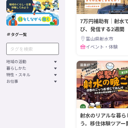
7万円補助有｜射水
び、発信する2週間
タグ一覧
富山県射水市
イベント・体験
地域の活動
募集終了
暮らしかた
特性・スキル
お仕事
射水のリアルな暮ら
う。移住体験ツアー開