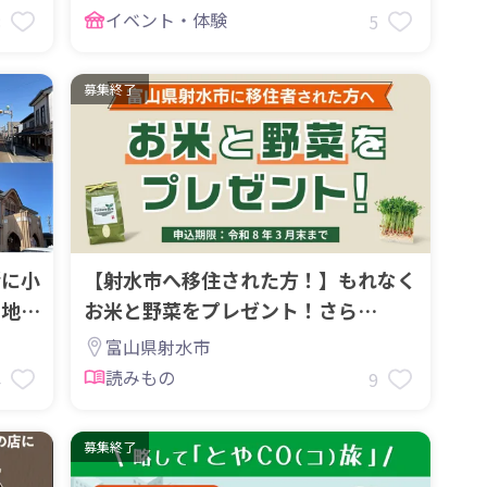
イベント・体験
8
5
募集終了
緒に小
【射水市へ移住された方！】もれなく
む地域
お米と野菜をプレゼント！さら
に・・・畑ももらえる⁉
富山県射水市
読みもの
4
9
募集終了