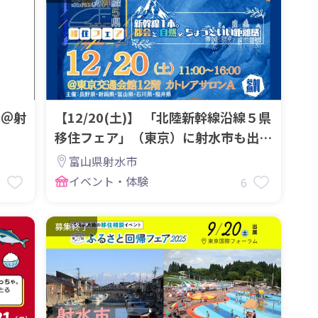
ル＠射
【12/20(土)】 「北陸新幹線沿線５県
移住フェア」（東京）に射水市も出展
します！
富山県射水市
イベント・体験
7
6
募集終了