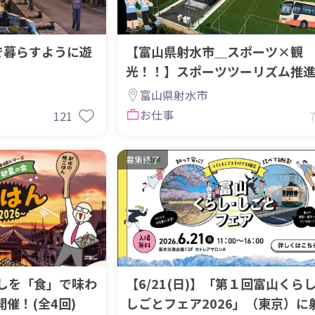
で暮らすように遊
【富山県射水市＿スポーツ×観
光！！】スポーツツーリズム推
ディネーターを募集します！
富山県射水市
お仕事
121
募集終了
しを「食」で味わ
【6/21(日)】「第１回富山くら
催！(全4回)
しごとフェア2026」（東京）に