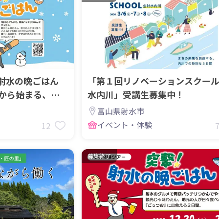
射水の晩ごはん
「第１回リノベーションスクー
”から始まる、射
水内川」受講生募集中！
ー～
富山県射水市
イベント・体験
12
募集終了