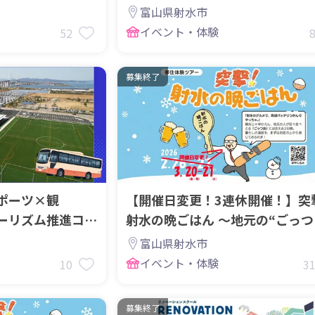
市も出展します！
富山県射水市
イベント・体験
52
募集終了
ポーツ×観
【開催日変更！3連休開催！】突
ーリズム推進コー
射水の晩ごはん ～地元の“ごっつ
します！
お”から始まる暮らし体験
富山県射水市
イベント・体験
10
3
募集終了