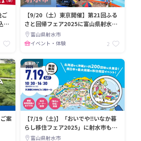
晩ご
【9/20（土）東京開催】第21回ふる
込締
さと回帰フェア2025に富山県射水市
も参加します！
富山県射水市
イベント・体験
3
2
募集終了
のご案
【7/19（土)】「おいでや‼いなか暮
らし移住フェア2025」に射水市も出
展します！
富山県射水市