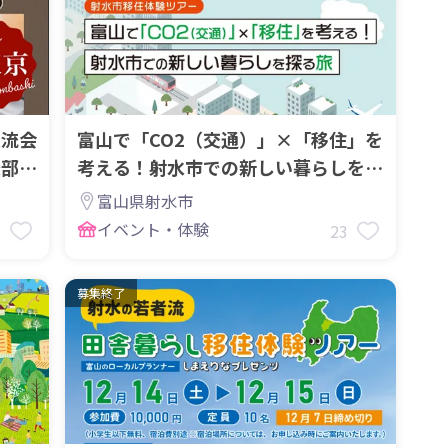
交流会
富山で「CO2（交通）」×「移住」を
楽部」
考える！射水市での新しい暮らしを探
る『とやCO旅』！
富山県射水市
イベント・体験
0
23
募集終了