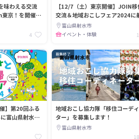
を味わえる交流
【12/7（土）東京開催】JOIN
n東京！を開催し
交流＆地域おこしフェア2024に
市も参加します
富山県射水市
イベント・体験
4
募集終了
開催】第20回ふる
地域おこし協力隊「移住コーデ
4に富山県射水市
ター」を募集します！
富山県射水市
1