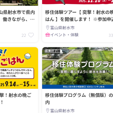
山県射水市で県内
移住体験ツアー【 突撃！射水の
、働きながら、作
はん 】を開催します！ ※参加申
切延長しました！
富山県射水市
イベント・体験
22
3
募集終了
突撃！射水の晩ご
移住体験プログラム（無償版）
す！
内
富山県射水市