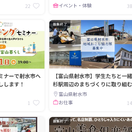
イベント・体験
22
3
募集終了
ミナーで射水市へ
【富山県射水市】学生たちと一
しします！
杉駅周辺のまちづくりに取り組
おこし協力隊を募集！
富山県射水市
お仕事
1
1
募集終了