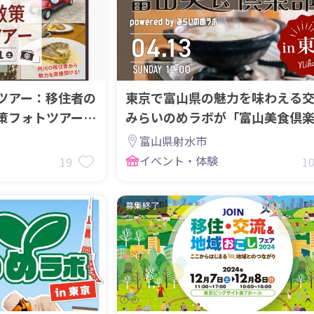
ツアー：移住者の
東京で富山県の魅力を味わえる
策フォトツアー」
みらいのめラボが「富山美食倶
として帰ってきました！
富山県射水市
イベント・体験
19
1
募集終了