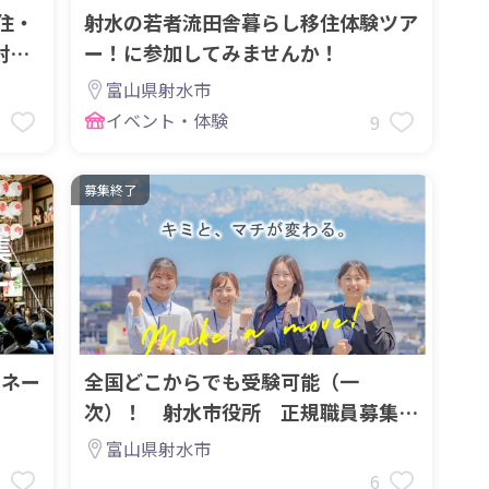
移住・
射水の若者流田舎暮らし移住体験ツア
射水
ー！に参加してみませんか！
富山県射水市
イベント・体験
1
9
募集終了
ィネー
全国どこからでも受験可能（一
次）！ 射水市役所 正規職員募集
中！！
富山県射水市
8
6