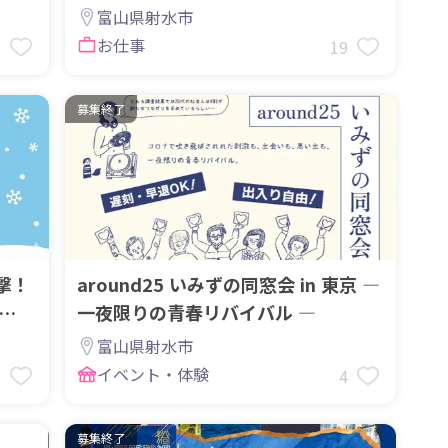
ディネーターを募集します！
富山県射水市
お仕事
8
19
募集終了
撃！
around25 いみずの同窓会 in 東京 ―
一夜限りの青春リバイバル ―
富山県射水市
イベント・体験
1
4
募集終了