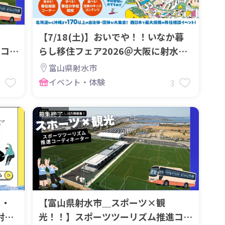
【7/18(土)】おいでや！！いなか暮
進コー
らし移住フェア2026＠大阪に射水市
も出展
富山県射水市
イベント・体験
7
3
募集終了
し・
【富山県射水市＿スポーツ×観
射水
光！！】スポーツツーリズム推進コー