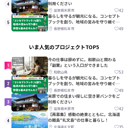
利用ください
4
42
滋賀県米原市
暮らしを守るが観光になる。コンセプト
ブックを創り、地域の営みを守り継ぐ仲
5
間を集めませんか？
49
長野県松本市
いま人気のプロジェクトTOP5
今の仕事は辞めずに。和歌山と関わる
1
「副業」という入口ができました
53
和歌山県
暮らしを守るが観光になる。コンセプト
2
ブックを創り、地域の営みを守り継ぐ仲
間を集めませんか？
49
長野県松本市
米原での住まい探しに空き家バンクをご
3
利用ください
42
滋賀県米原市
【再募集】感動の絶景とともに。北海道
の離島"礼文島"の仕事と暮らし！
4
35
北海道礼文町