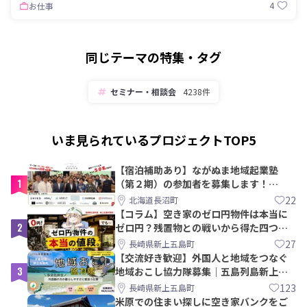
4
お仕事
同じテーマの特集・タグ
セミナー・相談会
4238件
いま見られているプロジェクトTOP5
【宿泊補助あり】ながぬま地域起業塾
1
（第２期）の参加者を募集します！
【8/21〆】
22
北海道長沼町
【コラム】空き家のゼロ円物件は本当に
2
ゼロ円？残置物との戦いから得た四つの
教訓｜新上五島町
27
長崎県新上五島町
【交流好き歓迎】外国人と地域をつなぐ
3
地域おこし協力隊募集｜五島列島新上五
島町
123
長崎県新上五島町
米原での住まい探しに空き家バンクをご