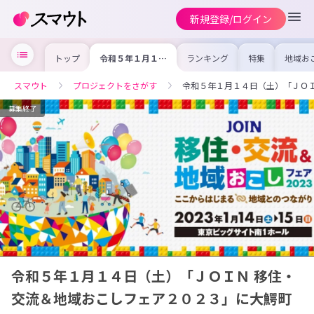
新規登録/ログイン
トップ
令和５年１月１４
ランキング
特集
地域お
日（土）「ＪＯＩ
の求人
Ｎ 移住・交流＆
を集め
地域おこしフェア
事内容
スマウト
プロジェクトをさがす
令和５年１月１４日（土）「ＪＯ
２０２３」に大鰐
を比較
町も出展します！
合った
けよう
募集終了
令和５年１月１４日（土）「ＪＯＩＮ 移住・
交流＆地域おこしフェア２０２３」に大鰐町