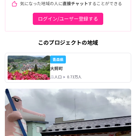
気になった地域の人に
直接チャット
することができる
ログイン/ユーザー登録する
このプロジェクトの地域
青森県
大鰐町
人口
0.73万人