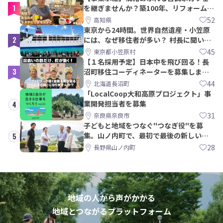
1
を継ぎませんか？築100年、リフォームか
ら約10年！
52
高知県
東京から24時間。世界自然遺産・小笠原
2
には、なぜ移住者が多い？ 村長に聞いて
みた
45
東京都小笠原村
【１名採用予定】日本中を飛び回る！長
3
沼町移住コーディネーターを募集しま
す！
44
北海道長沼町
「LocalCoop大和高原プロジェクト」事
業開発担当者を募集
4
31
奈良県奈良市
子どもと地域をつなぐ"つなぎ役"を募
集。山ノ内町で、最初で最後の新しい学
5
校づくりを一緒に
28
長野県山ノ内町
地域の人から声がかかる
地域とつながるプラットフォーム