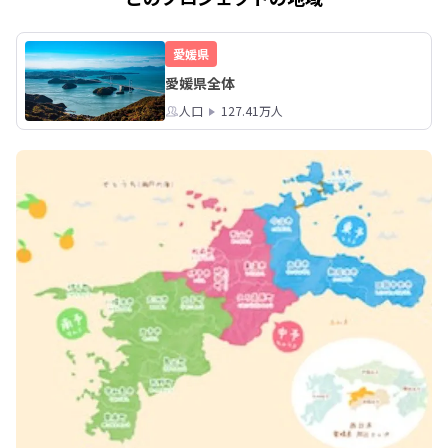
そんな皆さんに、移住相談前の心構え
やどんなことを聞けば良いのかをお伝
愛媛県
えするオンラインセミナーを開催しま
愛媛県全体
す！！

人口
127.41万人
開催はなんと本日19：00～20：00です
ので、

少しでもご興味のある方はぜひぜひ下
記URLよりお申込みください(^^♪

https://e-iju.net/event/ijuusoudan-
arukikata0228/

愛媛県に移住したい訳じゃないけど、
移住には興味がある！という人も大歓
迎ですので、

どうぞよろしくお願いいたします
m(__)m