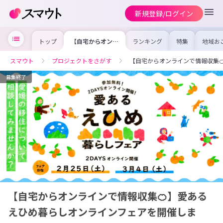
新規登録/ログイン
トップ
【自宅からオンラ
ランキング
特集
地域お
インで情報収集
の求人
🍊】愛あるえひめ
を集め
暮らしオンライン
事内容
スマウト
プロジェクトをさがす
【自宅からオンラインで情報収集
フェアを開催しま
を比較
す！
合った
けよう
募集終了
【自宅からオンラインで情報収集🍊】愛ある
えひめ暮らしオンラインフェアを開催しま