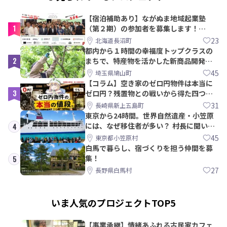
【宿泊補助あり】ながぬま地域起業塾
1
（第２期）の参加者を募集します！
【8/21〆】
23
北海道長沼町
都内から１時間の幸福度トップクラスの
2
まちで、特産物を活かした新商品開発＆
PRメンバー募集！
45
埼玉県鳩山町
【コラム】空き家のゼロ円物件は本当に
3
ゼロ円？残置物との戦いから得た四つの
教訓｜新上五島町
31
長崎県新上五島町
東京から24時間。世界自然遺産・小笠原
には、なぜ移住者が多い？ 村長に聞いて
4
みた
45
東京都小笠原村
白馬で暮らし、宿づくりを担う仲間を募
集！
5
27
長野県白馬村
いま人気のプロジェクトTOP5
【事業承継】情緒あふれる古民家カフェ