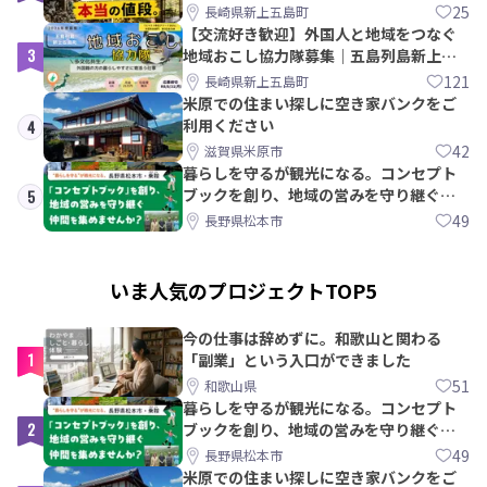
教訓｜新上五島町
25
長崎県新上五島町
【交流好き歓迎】外国人と地域をつなぐ
3
地域おこし協力隊募集｜五島列島新上五
島町
121
長崎県新上五島町
米原での住まい探しに空き家バンクをご
利用ください
4
42
滋賀県米原市
暮らしを守るが観光になる。コンセプト
ブックを創り、地域の営みを守り継ぐ仲
5
間を集めませんか？
49
長野県松本市
いま人気のプロジェクトTOP5
今の仕事は辞めずに。和歌山と関わる
1
「副業」という入口ができました
51
和歌山県
暮らしを守るが観光になる。コンセプト
2
ブックを創り、地域の営みを守り継ぐ仲
間を集めませんか？
49
長野県松本市
米原での住まい探しに空き家バンクをご