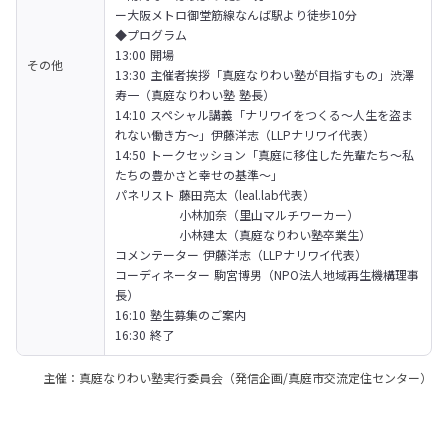
ー大阪メトロ御堂筋線なんば駅より徒歩10分
◆プログラム

13:00 開場

その他
13:30 主催者挨拶「真庭なりわい塾が目指すもの」渋澤
寿一（真庭なりわい塾 塾長）

14:10 スペシャル講義「ナリワイをつくる～人生を盗ま
れない働き方～」伊藤洋志（LLPナリワイ代表）

14:50 トークセッション「真庭に移住した先輩たち〜私
たちの豊かさと幸せの基準〜」

パネリスト 藤田亮太（leal.lab代表）

　　　　　 小林加奈（里山マルチワーカー）

　　　　　 小林建太（真庭なりわい塾卒業生）

コメンテーター 伊藤洋志（LLPナリワイ代表）

コーディネーター 駒宮博男（NPO法人地域再生機構理事
長）

16:10 塾生募集のご案内

16:30 終了
主催：真庭なりわい塾実行委員会（発信企画/真庭市交流定住センター）