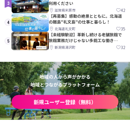
3
利用ください
42
滋賀県米原市
【再募集】感動の絶景とともに。北海道
の離島"礼文島"の仕事と暮らし！
4
35
北海道礼文町
【未経験歓迎】革新し続ける老舗旅館で
旅館業務だけじゃない多能工な働き
5
方。 株式会社いせん
32
新潟県湯沢町
地域の人から声がかかる
地域とつながるプラットフォーム
新規ユーザー登録（無料）