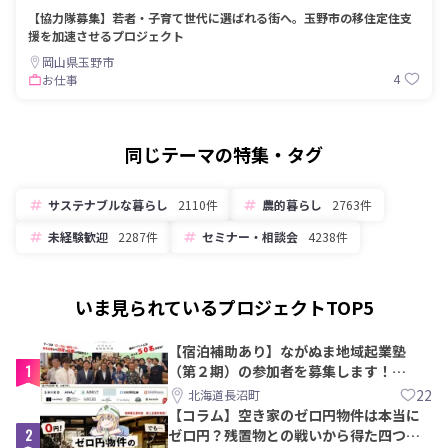
【協力隊募集】若者・子育て世代に選ばれる街へ。玉野市の移住定住支
援を加速させるプロジェクト
岡山県玉野市
4
お仕事
同じテーマの特集・タグ
サステナブルな暮らし
2110件
農的暮らし
2763件
未経験歓迎
2287件
セミナー・相談会
4238件
いま見られているプロジェクトTOP5
【宿泊補助あり】ながぬま地域起業塾
1
（第２期）の参加者を募集します！
【8/21〆】
22
北海道長沼町
【コラム】空き家のゼロ円物件は本当に
2
ゼロ円？残置物との戦いから得た四つの