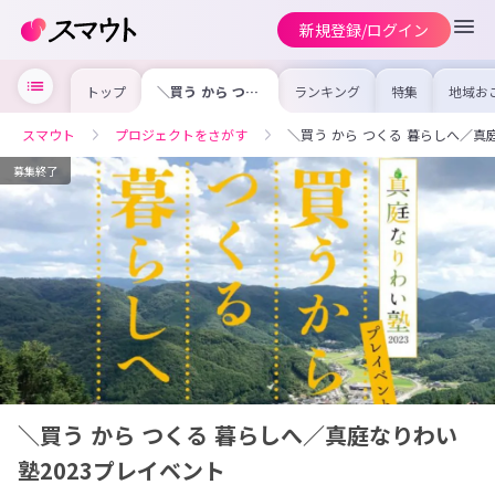
新規登録/ログイン
トップ
＼買う から つく
ランキング
特集
地域お
る 暮らしへ／真
の求人
庭なりわい塾
を集め
2023プレイベン
事内容
スマウト
プロジェクトをさがす
＼買う から つくる 暮らしへ／真
ト
を比較
合った
けよう
募集終了
＼買う から つくる 暮らしへ／真庭なりわい
塾2023プレイベント