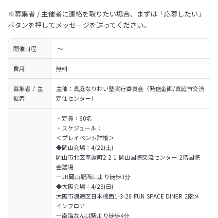
※募集者 / 主催者に連絡を取りたい場合、まずは「応募したい」
ボタンを押してメッセージを送ってください。
開催日程
 〜 
費用
無料
募集者 / 主
主催：真庭なりわい塾実行委員会（発信企画/真庭市交流
催者
定住センター）
・定員：60名

・スケジュール：

＜プレイベント詳細＞

◆岡山会場：4/22(土)

岡山市北区奉還町2-2-1 岡山国際交流センター 2階国際
会議場

ーJR岡山駅西口より徒歩3分
◆大阪会場：4/23(日)

大阪市浪速区日本橋西1-3-26 FUN SPACE DINER 2階メ
インフロア

ー南海なんば駅より徒歩4分
