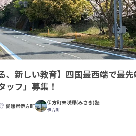
る、新しい教育】四国最西端で最先
タッフ」募集！
伊方町未咲輝(みさき)塾
愛媛県伊方町
伊方町