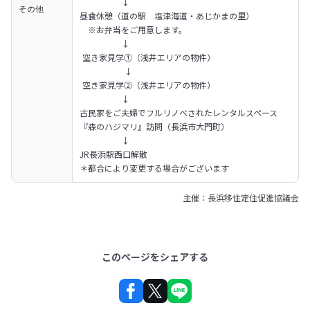
　　　　　↓

その他
昼食休憩（道の駅　塩津海道・あじかまの里）

　※お弁当をご用意します。

　　　　　↓

 空き家見学①（浅井エリアの物件）

  　　　　  ↓

 空き家見学②（浅井エリアの物件）

　　　　　↓

古民家をご夫婦でフルリノベされたレンタルスペース

『森のハジマリ』訪問（長浜市大門町）

　　　　　↓

JR長浜駅西口解散
＊都合により変更する場合がございます
主催：長浜移住定住促進協議会
このページをシェアする