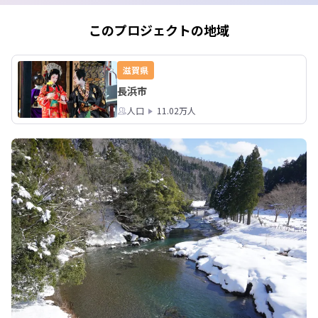
食器棚のことなんですが、現在の食器
棚に対しては使いません。

このプロジェクトの地域
いやしかし立派な水屋ですね。風情が
あります。

みなさんと一緒に見られるのが楽しみ
滋賀県
です。
長浜市
人口
11.02万人