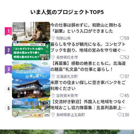
いま人気のプロジェクトTOP5
今の仕事は辞めずに。和歌山と関わる
1
「副業」という入口ができました
59
和歌山県
暮らしを守るが観光になる。コンセプト
2
ブックを創り、地域の営みを守り継ぐ仲
間を集めませんか？
52
長野県松本市
【再募集】感動の絶景とともに。北海道
3
の離島"礼文島"の仕事と暮らし！
37
北海道礼文町
米原での住まい探しに空き家バンクをご
利用ください
4
45
滋賀県米原市
【交流好き歓迎】外国人と地域をつなぐ
地域おこし協力隊募集｜五島列島新上五
5
島町
130
長崎県新上五島町