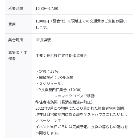
所要時間
10:30～17:00
1,000円（昼食代）※現地までの交通費はご負担お願い
費用
します。
集合場所
JR長浜駅
募集者 / 主
主催：長浜移住定住促進協議会
催者
・定員：18名

・解散場所：JR長浜駅

・スケジュール：

 JR長浜駅西口集合（10:30）

　　　　　↓＝マイクロバスで移動

移住者宅訪問（長浜市西浅井町庄）

2022年3月この物件にたどり着かれた移住者宅を訪問。

現在は自宅敷地内にある蔵をゲストハウスにしたいとリ
ノベーション中！

イベント当日ごろには完成予定。長浜の暮らしの魅力を
お聞きします。
