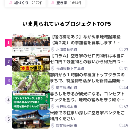
場づくり
2372件
空き家
1694件
いま見られているプロジェクトTOP5
【宿泊補助あり】ながぬま地域起業塾
1
（第２期）の参加者を募集します！
【8/21〆】
23
北海道長沼町
【コラム】空き家のゼロ円物件は本当に
2
ゼロ円？残置物との戦いから得た四つの
教訓｜新上五島町
31
長崎県新上五島町
都内から１時間の幸福度トップクラスの
3
まちで、特産物を活かした新商品開発＆
PRメンバー募集！
44
埼玉県鳩山町
暮らしを守るが観光になる。コンセプト
ブックを創り、地域の営みを守り継ぐ仲
4
間を集めませんか？
52
長野県松本市
米原での住まい探しに空き家バンクをご
利用ください
5
45
滋賀県米原市