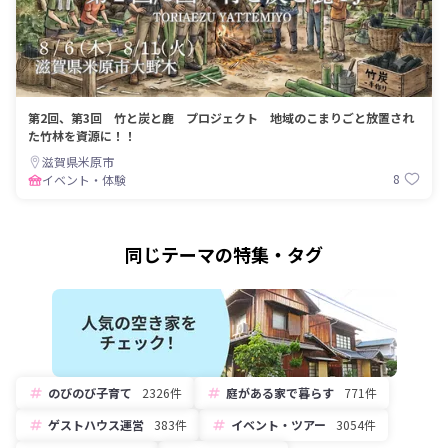
第2回、第3回 竹と炭と鹿 プロジェクト 地域のこまりごと放置され
た竹林を資源に！！
滋賀県米原市
8
イベント・体験
同じテーマの特集・タグ
のびのび子育て
2326件
庭がある家で暮らす
771件
ゲストハウス運営
383件
イベント・ツアー
3054件