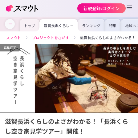
新規登録/ログイン
トップ
滋賀長浜くらしの
ランキング
特集
地域お
よさがわかる！
の求人
「長浜くらし空き
を集め
家見学ツアー」開
事内容
スマウト
プロジェクトをさがす
滋賀長浜くらしのよさがわかる！
催！
を比較
合った
けよう
募集終了
滋賀長浜くらしのよさがわかる！「長浜くら
し空き家見学ツアー」開催！