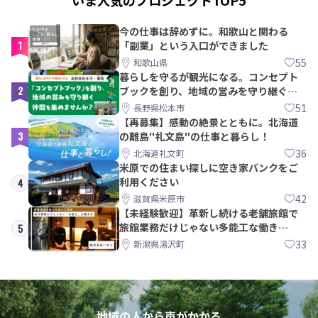
今の仕事は辞めずに。和歌山と関わる
1
「副業」という入口ができました
55
和歌山県
暮らしを守るが観光になる。コンセプト
2
ブックを創り、地域の営みを守り継ぐ仲
間を集めませんか？
51
長野県松本市
【再募集】感動の絶景とともに。北海道
3
の離島"礼文島"の仕事と暮らし！
36
北海道礼文町
米原での住まい探しに空き家バンクをご
利用ください
4
42
滋賀県米原市
【未経験歓迎】革新し続ける老舗旅館で
旅館業務だけじゃない多能工な働き
5
方。 株式会社いせん
33
新潟県湯沢町
地域の人から声がかかる