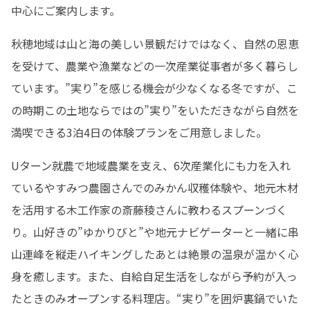
中心にご案内します。
秋穂地域は山と海の美しい景観だけではなく、自然の恩恵
を受けて、農業や漁業などの一次産業従事者が多く暮らし
ています。”実り”を感じる機会が少なくなる冬ですが、こ
の時期この土地ならではの”実り”をいただきながら自然を
満喫できる3泊4日の体験プランをご用意しました。
Uターン就農で地域農業を支え、6次産業化にも力を入れ
ているやすみつ農園さんでのみかん収穫体験や、地元木材
を活用する木工作家の斎藤稜さんに教わるスプーンづく
り。山好きの”ゆかりびと”や地元ナビゲーターと一緒に串
山連峰を縦走ハイキングしたあとは絶景の温泉が温かく心
身を癒します。また、自給自足生活をしながら予約が入っ
たときのみオープンする料理店。“実り”を囲炉裏鍋でいた