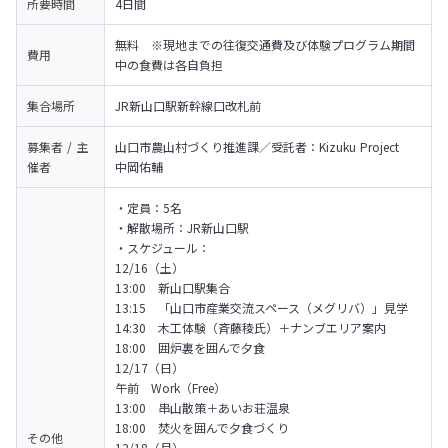
所要時間
4日間
無料　※現地までの往復交通費及び体験プログラム期間
費用
中の⾷費は各⾃負担
集合場所
JR新山口駅新幹線口改札前
募集者 / 主
山口市農山村づくり推進課／受託者：Kizuku Project　
催者
中岡佑輔
・定員：5名

・解散場所：JR新山口駅

・スケジュール：

12/16（土）

13:00　新山口駅集合

13:15　「山口市産業交流スペース（メグリバ）」見学

14:30　木工体験（斉藤稜氏）＋ナンブエリア案内

18:00　囲炉裏を囲んで夕食
12/17（日）

午前　Work（Free）

13:00　串山散策＋あいお荘温泉

18:00　焚火を囲んで夕食づくり
その他
12/18（月）
