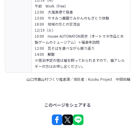
午前　Work（Free）

12:00　大海漁港で昼食

13:00　やすみつ農園でみかんのもぎとり体験

18:00　地域の方との交流会
12/19（火）

10:00　musee AUTOMATON見学（オートマタ作品と木
製ゲームのミュージアム）＋福楽寺訪問

12:00　瓦そばを食べながら振り返り

14:00　解散
※宿泊予定の宿は猫を飼っておられますので、猫アレル
ギーの方はお申し出ください。
山口市農山村づくり推進課／受託者：Kizuku Project 中岡佑輔
このページをシェアする