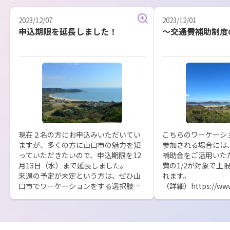
2023/12/07
2023/12/01
申込期限を延長しました！
～交通費補助制度
現在２名の方にお申込みいただいてい
こちらのワーケーシ
ますが、多くの方に山口市の魅力を知
参加される場合には
っていただきたいので、申込期限を12
補助金をご活用いた
月13日（水）まで延長しました。

費の1/2が対象で上
来週の予定が未定という方は、ぜひ山
れます。

口市でワーケーションをする選択肢を
（詳細）https://ww
選んでみませんか？
tunagaru.jp/transpo
補助を活用して山口
んか？

皆さまのご参加お待