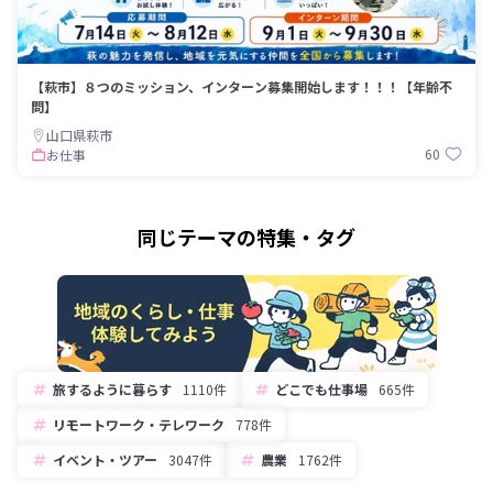
【萩市】８つのミッション、インターン募集開始します！！！【年齢不
問】
山口県萩市
60
お仕事
同じテーマの特集・タグ
旅するように暮らす
1110件
どこでも仕事場
665件
リモートワーク・テレワーク
778件
イベント・ツアー
3047件
農業
1762件