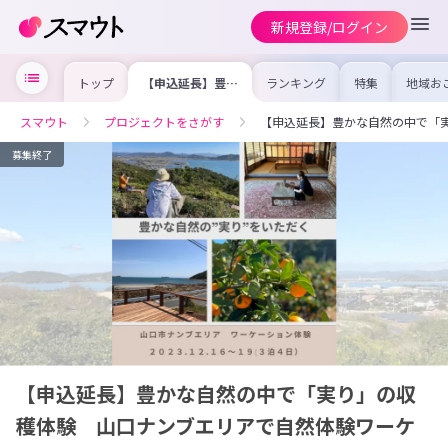
新規登録/ログイン
トップ
【申込延長】豊か
ランキング
特集
地域お
な自然の中で「実
の求人
り」の収穫体験
を集め
山口ナンブエリア
事内容
スマウト
プロジェクトをさがす
【申込延長】豊かな自然の中で「
で自然体験ワーケ
を比較
ーション
合った
けよう
募集終了
【申込延長】豊かな自然の中で「実り」の収
穫体験 山口ナンブエリアで自然体験ワーケ