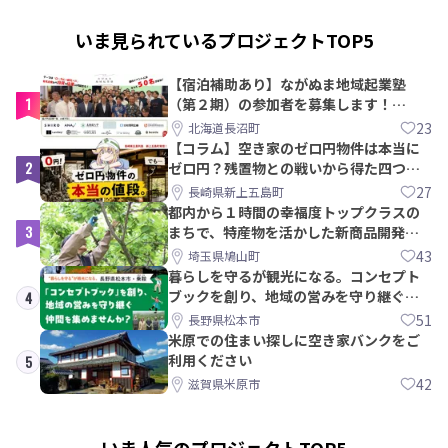
いま見られているプロジェクトTOP5
【宿泊補助あり】ながぬま地域起業塾
1
（第２期）の参加者を募集します！
【8/21〆】
23
北海道長沼町
【コラム】空き家のゼロ円物件は本当に
2
ゼロ円？残置物との戦いから得た四つの
教訓｜新上五島町
27
長崎県新上五島町
都内から１時間の幸福度トップクラスの
3
まちで、特産物を活かした新商品開発＆
PRメンバー募集！
43
埼玉県鳩山町
暮らしを守るが観光になる。コンセプト
ブックを創り、地域の営みを守り継ぐ仲
4
間を集めませんか？
51
長野県松本市
米原での住まい探しに空き家バンクをご
利用ください
5
42
滋賀県米原市
いま人気のプロジェクトTOP5