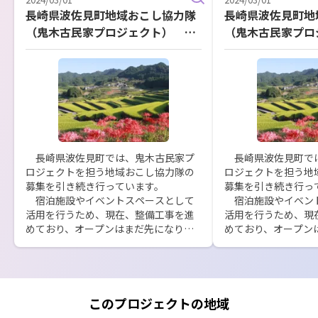
長崎県波佐見町地域おこし協力隊
長崎県波佐見町地
（鬼木古民家プロジェクト） 引
（鬼木古民家プロ
き続き募集中
き続き募集中
　長崎県波佐見町では、鬼木古民家プ
　長崎県波佐見町で
ロジェクトを担う地域おこし協力隊の
ロジェクトを担う地
募集を引き続き行っています。

募集を引き続き行って
　宿泊施設やイベントスペースとして
　宿泊施設やイベン
活用を行うため、現在、整備工事を進
活用を行うため、現
めており、オープンはまだ先になりま
めており、オープン
すが協力隊の方のい受け入れはすぐに
すが協力隊の方のい
でも行いたいと思います。

でも行いたいと思いま
　その関係と、この施設の稼働状況の
　その関係と、この
想定から、古民家プロジェクトの方に
想定から、古民家プ
は、他の観光施設の管理や観光協会の
は、他の観光施設の
このプロジェクトの地域
業務も担っていただきたいと思いま
業務も担っていただ