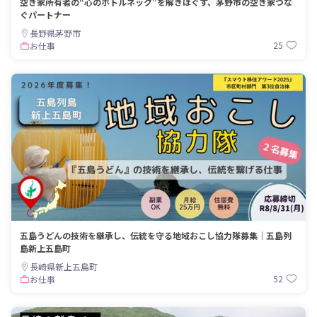
空き家所有者の“心のボトルネック”を解きほぐす、茅野市の空き家つな
ぐパートナー
長野県茅野市
25
お仕事
五島うどんの技術を継承し、伝統を守る地域おこし協力隊募集｜五島列
島新上五島町
長崎県新上五島町
52
お仕事