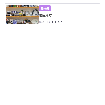
す。
す。
長崎県
波佐見町
人口
1.39万人