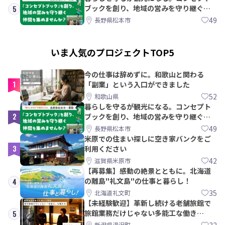
ブックを創り、地域の営みを守り継ぐ仲
5
間を集めませんか？
49
長野県松本市
いま人気のプロジェクトTOP5
今の仕事は辞めずに。和歌山と関わる
1
「副業」という入口ができました
52
和歌山県
暮らしを守るが観光になる。コンセプト
2
ブックを創り、地域の営みを守り継ぐ仲
間を集めませんか？
49
長野県松本市
米原での住まい探しに空き家バンクをご
3
利用ください
42
滋賀県米原市
【再募集】感動の絶景とともに。北海道
の離島"礼文島"の仕事と暮らし！
4
35
北海道礼文町
【未経験歓迎】革新し続ける老舗旅館で
旅館業務だけじゃない多能工な働き
5
方。 株式会社いせん
32
新潟県湯沢町