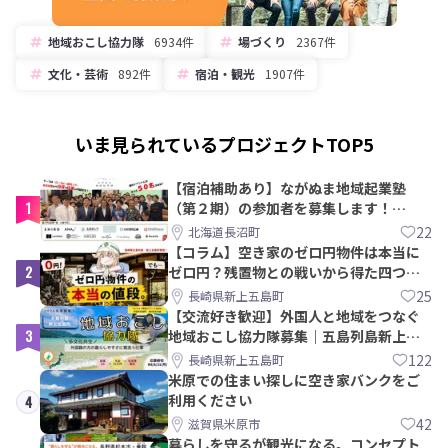
地域おこし協力隊
6934件
場づくり
2367件
文化・芸術
892件
宿泊・観光
1907件
いま見られているプロジェクトTOP5
【宿泊補助あり】ながぬま地域起業塾
1
（第２期）の参加者を募集します！
【8/21〆】
22
北海道長沼町
【コラム】空き家のゼロ円物件は本当に
2
ゼロ円？残置物との戦いから得た四つの
教訓｜新上五島町
25
長崎県新上五島町
【交流好き歓迎】外国人と地域をつなぐ
3
地域おこし協力隊募集｜五島列島新上五
島町
122
長崎県新上五島町
米原での住まい探しに空き家バンクをご
利用ください
4
42
滋賀県米原市
暮らしを守るが観光になる。コンセプト