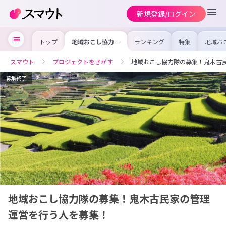
新規登録/ログイン
トップ
地域おこし協力隊
ランキング
特集
地域お
の募集！鬼木古民
の求人
家の管理運営を行
を集め
う人を募集！
事内容
スマウト
プロジェクトをさがす
地域おこし協力隊の募集！鬼木古
を比較
合った
けよう
募集終了
地域おこし協力隊の募集！鬼木古民家の管理
運営を行う人を募集！