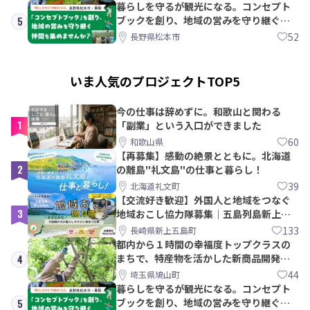
暮らしを守るが観光になる。コンセプト
ブックを創り、地域の営みを守り継ぐ仲
5
間を集めませんか？
52
長野県松本市
いま人気のプロジェクトTOP5
今の仕事は辞めずに。和歌山と関わる
1
「副業」という入口ができました
60
和歌山県
【再募集】感動の絶景とともに。北海道
2
の離島"礼文島"の仕事と暮らし！
39
北海道礼文町
【交流好き歓迎】外国人と地域をつなぐ
3
地域おこし協力隊募集｜五島列島新上五
島町
133
長崎県新上五島町
都内から１時間の幸福度トップクラスの
まちで、特産物を活かした新商品開発＆
4
PRメンバー募集！
44
埼玉県鳩山町
暮らしを守るが観光になる。コンセプト
ブックを創り、地域の営みを守り継ぐ仲
5