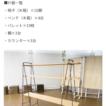
■什器一覧

・椅子（木箱）×10脚

・ベンチ（木箱）×4台

・パレット×19枚

・棚×3台

・カウンター×3台