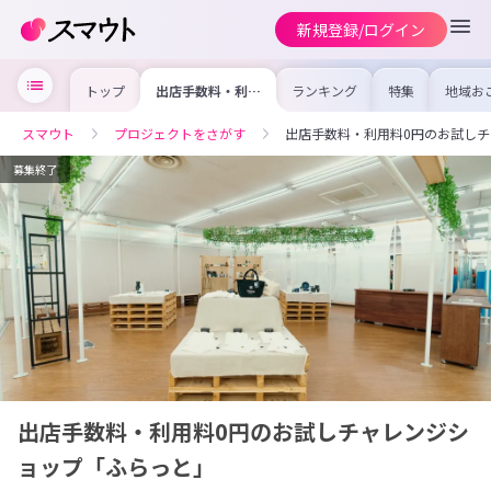
新規登録/ログイン
トップ
出店手数料・利用
ランキング
特集
地域お
料0円のお試しチ
の求人
ャレンジショップ
を集め
「ふらっと」
事内容
スマウト
プロジェクトをさがす
出店手数料・利用料0円のお試し
を比較
合った
けよう
募集終了
出店手数料・利用料0円のお試しチャレンジシ
ョップ「ふらっと」