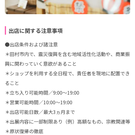
出店に関する注意事項
●出店条件および諸注意

＊田村市内で、震災復興を含む地域活性化活動や、商業振
興に関わっていく意欲があること

＊ショップを利用する全日程で、責任者を現地に配置でき
ること

＊立ち入り可能時間／9:00～19:00

＊営業可能時間／10:00～19:00

＊出店可能日数／最大3ヵ月まで

＊出展内容に一部制限あり（例）高額なもの、宗教関連等

＊原状復帰の徹底
