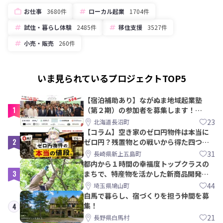
お仕事
3680件
ローカル起業
1704件
試住・暮らし体験
2485件
移住支援
3527件
小売・販売
260件
いま見られているプロジェクトTOP5
【宿泊補助あり】ながぬま地域起業塾
1
（第２期）の参加者を募集します！
【8/21〆】
23
北海道長沼町
【コラム】空き家のゼロ円物件は本当に
2
ゼロ円？残置物との戦いから得た四つの
教訓｜新上五島町
31
長崎県新上五島町
都内から１時間の幸福度トップクラスの
3
まちで、特産物を活かした新商品開発＆
PRメンバー募集！
44
埼玉県鳩山町
白馬で暮らし、宿づくりを担う仲間を募
集！
4
21
長野県白馬村