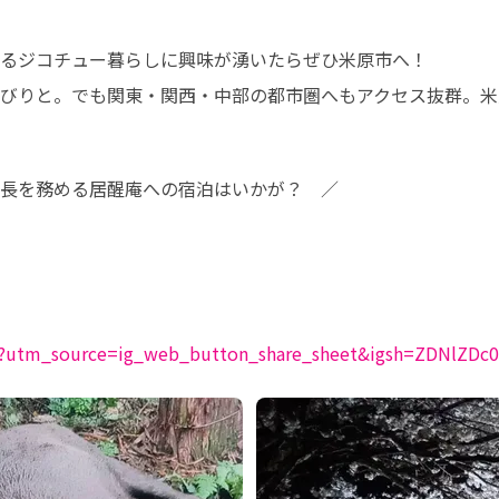
るジコチュー暮らしに興味が湧いたらぜひ米原市へ！

びりと。でも関東・関西・中部の都市圏へもアクセス抜群。米
長を務める居醒庵への宿泊はいかが？　／
nn?utm_source=ig_web_button_share_sheet&igsh=ZDNlZD