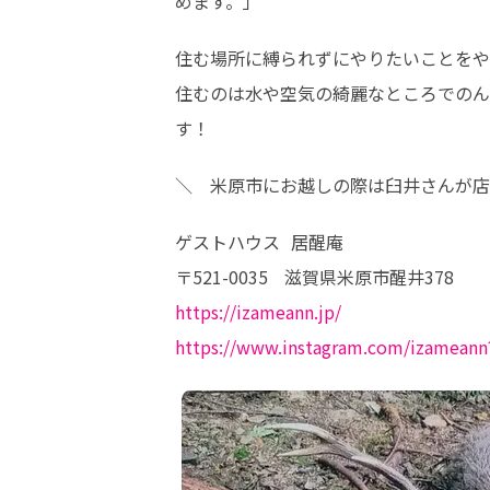
めます。」
住む場所に縛られずにやりたいことをや
住むのは水や空気の綺麗なところでのん
す！
＼　米原市にお越しの際は臼井さんが店
ゲストハウス  居醒庵

https://izameann.jp/
https://www.instagram.com/izamea