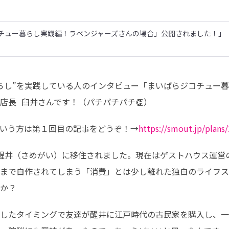
チュー暮らし実践編！ラベンジャーズさんの場合」公開されました！」
らし”を実践している人のインタビュー「まいばらジコチュー暮
長  臼井さんです！（パチパチパチ👏）
いう方は第１回目の記事をどうぞ！→
https://smout.jp/plans
醒井（さめがい）に移住されました。現在はゲストハウス運営
まで自作されてしまう「消費」とは少し離れた独自のライフス
か？
したタイミングで友達が醒井に江戸時代の古民家を購入し、一