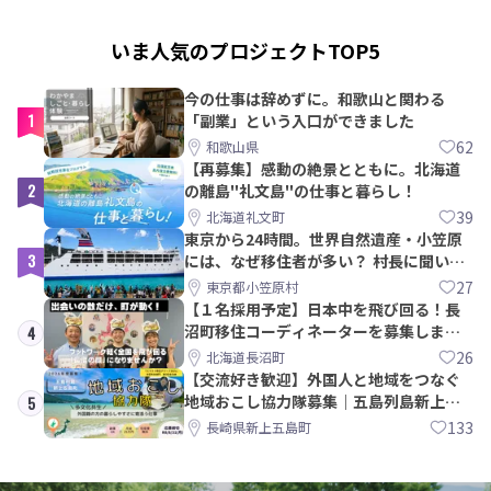
いま人気のプロジェクトTOP5
今の仕事は辞めずに。和歌山と関わる
1
「副業」という入口ができました
62
和歌山県
【再募集】感動の絶景とともに。北海道
2
の離島"礼文島"の仕事と暮らし！
39
北海道礼文町
東京から24時間。世界自然遺産・小笠原
3
には、なぜ移住者が多い？ 村長に聞いて
みた
27
東京都小笠原村
【１名採用予定】日本中を飛び回る！長
沼町移住コーディネーターを募集しま
4
す！
26
北海道長沼町
【交流好き歓迎】外国人と地域をつなぐ
地域おこし協力隊募集｜五島列島新上五
5
島町
133
長崎県新上五島町