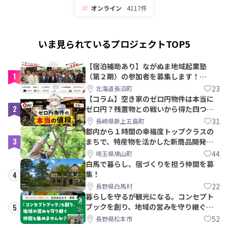
オンライン
4117件
いま見られているプロジェクトTOP5
【宿泊補助あり】ながぬま地域起業塾
1
（第２期）の参加者を募集します！
【8/21〆】
23
北海道長沼町
【コラム】空き家のゼロ円物件は本当に
2
ゼロ円？残置物との戦いから得た四つの
教訓｜新上五島町
31
長崎県新上五島町
都内から１時間の幸福度トップクラスの
3
まちで、特産物を活かした新商品開発＆
PRメンバー募集！
44
埼玉県鳩山町
白馬で暮らし、宿づくりを担う仲間を募
集！
4
22
長野県白馬村
暮らしを守るが観光になる。コンセプト
ブックを創り、地域の営みを守り継ぐ仲
5
間を集めませんか？
52
長野県松本市