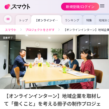
新規登録/ログイン
トップ
【オンラインイン
ランキング
特集
地域お
ターン】地域企業
の求人
を取材して「働く
を集め
こと」を考える冊
事内容
スマウト
プロジェクトをさがす
【オンラインインターン】地域企
子の制作プロジェ
を比較
クト
合った
けよう
募集終了
【オンラインインターン】地域企業を取材し
て「働くこと」を考える冊子の制作プロジェ