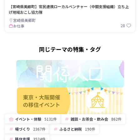
【宮崎県美郷町】官民連携ローカルベンチャー（中間支援組織）立ち上
げ地域おこし協力隊
宮崎県美郷町
28
お仕事
同じテーマの特集・タグ
イベント・体験
5131件
雑談・お茶会・飲み会
862件
場づくり
2367件
ふるさと納税
190件
移住支援
3524件