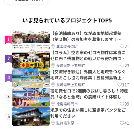
いま見られているプロジェクトTOP5
【宿泊補助あり】ながぬま地域起業塾
1
（第２期）の参加者を募集します！
【8/21〆】
21
北海道長沼町
【コラム】空き家のゼロ円物件は本当に
2
ゼロ円？残置物との戦いから得た四つの
教訓｜新上五島町
23
長崎県新上五島町
【交流好き歓迎】外国人と地域をつなぐ
3
地域おこし協力隊募集｜五島列島新上五
島町
117
長崎県新上五島町
宿泊費ゼロで2週間のお試し暮らし！特産
品「なると金時」の農業バイト体験して
4
みませんか？
99
徳島県鳴門市
米原での住まい探しに空き家バンクをご
利用ください
5
41
滋賀県米原市