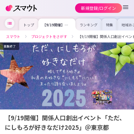
新規登録/ログイン
トップ
【9/19開催】関
ランキング
特集
地域お
係人口創出イベン
の求人
ト「ただ、にしも
を集め
ろが好きなだけ
事内容
スマウト
プロジェクトをさがす
【9/19開催】関係人口創出イベン
2025」＠東京都
を比較
合った
けよう
募集終了
【9/19開催】関係人口創出イベント「ただ、
にしもろが好きなだけ2025」＠東京都