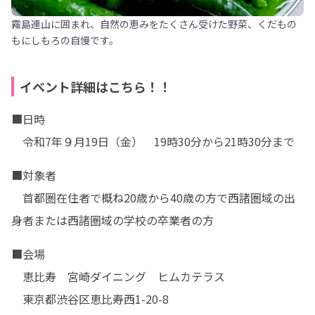
霧島連山に囲まれ、自然の恵みをたくさん受けた野菜、くだもの
もにしもろの自慢です。
イベント詳細はこちら！！
■日時

　令和7年９月19日（金）　19時30分から21時30分まで
■対象者

　首都圏在住者で概ね20歳から40歳の方で西諸圏域の出
身者または西諸圏域の学校の卒業者の方
■会場

　恵比寿　宮崎ダイニング　ヒムカテラス

　東京都渋谷区恵比寿西1-20-8　