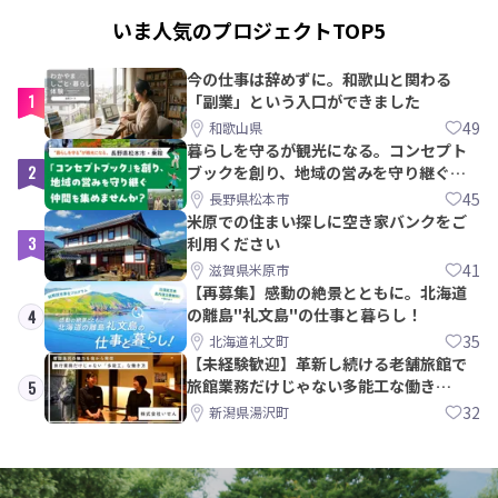
いま人気のプロジェクトTOP5
今の仕事は辞めずに。和歌山と関わる
1
「副業」という入口ができました
49
和歌山県
暮らしを守るが観光になる。コンセプト
2
ブックを創り、地域の営みを守り継ぐ仲
間を集めませんか？
45
長野県松本市
米原での住まい探しに空き家バンクをご
3
利用ください
41
滋賀県米原市
【再募集】感動の絶景とともに。北海道
の離島"礼文島"の仕事と暮らし！
4
35
北海道礼文町
【未経験歓迎】革新し続ける老舗旅館で
旅館業務だけじゃない多能工な働き
5
方。 株式会社いせん
32
新潟県湯沢町