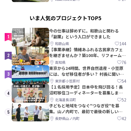
いま人気のプロジェクトTOP5
今の仕事は辞めずに。和歌山と関わる
1
「副業」という入口ができました
144
和歌山県
【事業承継】情緒あふれる古民家カフェ
2
を継ぎませんか？築100年、リフォームか
ら約10年！
76
高知県
東京から24時間。世界自然遺産・小笠原
3
には、なぜ移住者が多い？ 村長に聞いて
みた
54
東京都小笠原村
【１名採用予定】日本中を飛び回る！長
沼町移住コーディネーターを募集しま
4
す！
52
北海道長沼町
子どもと地域をつなぐ"つなぎ役"を募
集。山ノ内町で、最初で最後の新しい学
5
校づくりを一緒に
42
長野県山ノ内町