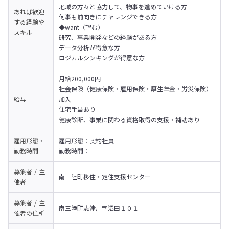
地域の方々と協力して、物事を進めていける方

あれば歓迎
何事も前向きにチャレンジできる方
する経験や
◆want（望む）

スキル
研究、事業開発などの経験がある方

データ分析が得意な方

ロジカルシンキングが得意な方
月給200,000円

社会保険（健康保険・雇用保険・厚生年金・労災保険）
給与
加入

住宅手当あり

健康診断、事業に関わる資格取得の支援・補助あり
雇用形態・
雇用形態：契約社員

勤務時間
勤務時間：
募集者 / 主
南三陸町移住・定住支援センター
催者
募集者 / 主
南三陸町志津川字沼田１０１
催者の
住所