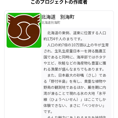
このプロジェクトの作成者
北海道 別海町
北海道別海町
　北海道の東側、道東に位置する人口
約1万4千人のまちです。

　人口の約7倍の10万頭以上の牛が生育
され、生乳生産量日本一を誇る酪農王
国であると同時に、海岸部ではホタテ
やエビ、秋鮭などの海産物も豊富に獲
れる漁業が盛んなまちでもあります。

　また、日本最大の砂嘴（さし）であ
る「野付半島」を有し、貴重な植物や
野鳥の観測地であるほか、厳冬期に内
湾が凍ることで現れる氷の大地「氷平
線（ひょうへいせん）」はここでしか
体験できない、まさに「べつせかい」
です。

　そんな魅力にあふれるまちを地域住