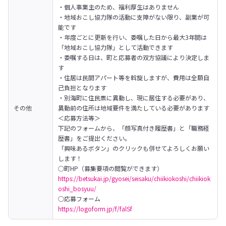
・個人事業主のため、福利厚生はありません

・地域おこし協力隊の活動に支障がない限り、副業が可
能です

・年度ごとに更新を行い、委嘱した日から最大3年間は
「地域おこし協力隊」として活動できます

・委嘱する日は、町と応募者の双方協議により決定しま
す

・住居は民間アパート等を斡旋しますが、費用は全額自
己負担となります

・別海町に住民票に異動し、現に居住する必要があり、
その他
異動前の住所は地域要件を満たしている必要があります
＜応募方法等＞

下記のフォームから、「顔写真付き履歴書」と「職務経
歴書」をご提出ください。

「興味あるボタン」のクリックも併せてよろしくお願い
します！
https://betsukai.jp/gyosei/seisaku/chiikiokoshi/chiikiok
oshi_bosyuu/
https://logoform.jp/f/falSf