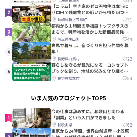
【コラム】空き家のゼロ円物件は本当に
2
ゼロ円？残置物との戦いから得た四つの
教訓｜新上五島町
31
長崎県新上五島町
都内から１時間の幸福度トップクラスの
3
まちで、特産物を活かした新商品開発＆
PRメンバー募集！
44
埼玉県鳩山町
白馬で暮らし、宿づくりを担う仲間を募
集！
4
22
長野県白馬村
暮らしを守るが観光になる。コンセプト
ブックを創り、地域の営みを守り継ぐ仲
5
間を集めませんか？
53
長野県松本市
いま人気のプロジェクトTOP5
今の仕事は辞めずに。和歌山と関わる
1
「副業」という入口ができました
62
和歌山県
東京から24時間。世界自然遺産・小笠原
2
には、なぜ移住者が多い？ 村長に聞いて