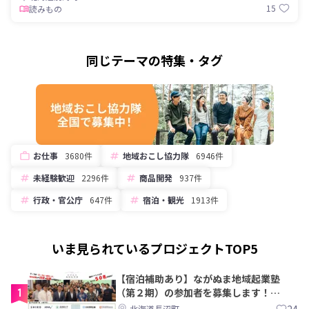
15
読みもの
同じテーマの特集・タグ
お仕事
3680件
地域おこし協力隊
6946件
未経験歓迎
2296件
商品開発
937件
行政・官公庁
647件
宿泊・観光
1913件
いま見られているプロジェクトTOP5
【宿泊補助あり】ながぬま地域起業塾
1
（第２期）の参加者を募集します！
【8/21〆】
24
北海道長沼町