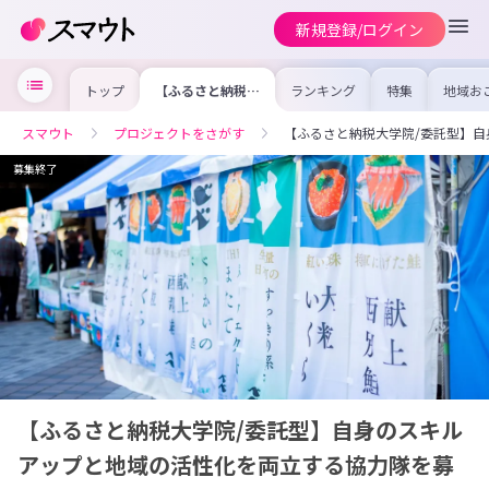
新規登録/ログイン
トップ
【ふるさと納税大
ランキング
特集
地域お
学院/委託型】自
の求人
身のスキルアップ
を集め
と地域の活性化を
事内容
スマウト
プロジェクトをさがす
【ふるさと納税大学院/委託型】
両立する協力隊を
を比較
募集中！
合った
けよう
募集終了
【ふるさと納税大学院/委託型】自身のスキル
アップと地域の活性化を両立する協力隊を募