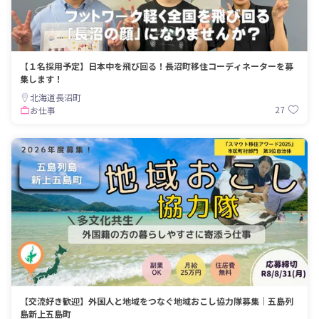
【１名採用予定】日本中を飛び回る！長沼町移住コーディネーターを募
集します！
北海道長沼町
27
お仕事
【交流好き歓迎】外国人と地域をつなぐ地域おこし協力隊募集｜五島列
島新上五島町