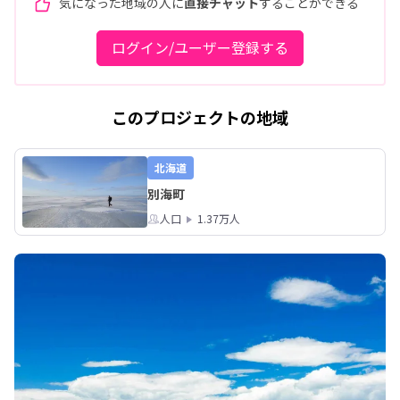
気になった地域の人に
直接チャット
することができる
ログイン/ユーザー登録する
このプロジェクトの地域
北海道
別海町
人口
1.37万人