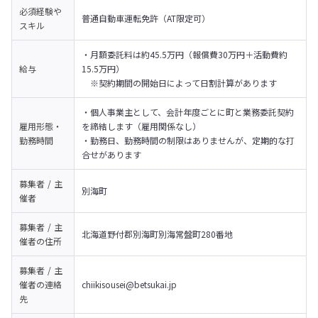
必須経験や
普通自動車運転免許（AT限定可）
スキル
・月額委託料は約45.5万円（報償費30万円＋活動費約
給与
15.5万円）

　※契約期間の開始日によって日割計算があります
・個人事業主として、会計年度ごとに町と業務委託契約
雇用形態・
を締結します（雇用関係なし）

勤務時間
・勤務日、勤務時間の制限はありませんが、定期的な打
合せがあります
募集者 / 主
別海町
催者
募集者 / 主
北海道野付郡別海町別海常盤町280番地
催者の
住所
募集者 / 主
催者の
連絡
chiikisousei@betsukai.jp
先