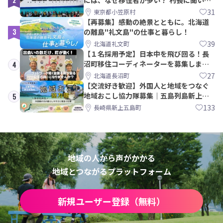
みた
31
東京都小笠原村
【再募集】感動の絶景とともに。北海道
3
の離島"礼文島"の仕事と暮らし！
39
北海道礼文町
【１名採用予定】日本中を飛び回る！長
沼町移住コーディネーターを募集しま
4
す！
27
北海道長沼町
【交流好き歓迎】外国人と地域をつなぐ
地域おこし協力隊募集｜五島列島新上五
5
島町
133
長崎県新上五島町
地域の人から声がかかる
地域とつながるプラットフォーム
新規ユーザー登録（無料）