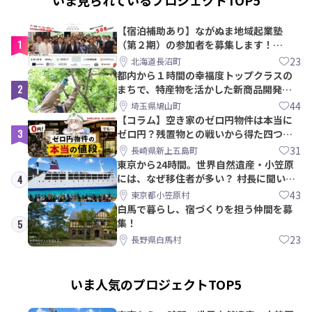
【宿泊補助あり】ながぬま地域起業塾
1
（第２期）の参加者を募集します！
【8/21〆】
23
北海道長沼町
都内から１時間の幸福度トップクラスの
2
まちで、特産物を活かした新商品開発＆
PRメンバー募集！
44
埼玉県鳩山町
【コラム】空き家のゼロ円物件は本当に
3
ゼロ円？残置物との戦いから得た四つの
教訓｜新上五島町
31
長崎県新上五島町
東京から24時間。世界自然遺産・小笠原
には、なぜ移住者が多い？ 村長に聞いて
4
みた
43
東京都小笠原村
白馬で暮らし、宿づくりを担う仲間を募
集！
5
23
長野県白馬村
いま人気のプロジェクトTOP5