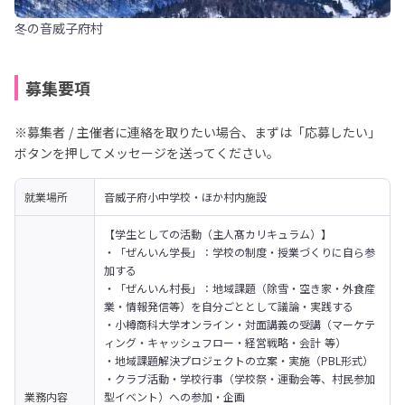
冬の音威子府村
募集要項
※募集者 / 主催者に連絡を取りたい場合、まずは「応募したい」
ボタンを押してメッセージを送ってください。
就業場所
音威子府小中学校・ほか村内施設
【学生としての活動（主人髙カリキュラム）】
・「ぜんいん学長」：学校の制度・授業づくりに自ら参
加する

・「ぜんいん村長」：地域課題（除雪・空き家・外食産
業・情報発信等）を自分ごととして議論・実践する

・小樽商科大学オンライン・対面講義の受講（マーケテ
ィング・キャッシュフロー・経営戦略・会計 等）

・地域課題解決プロジェクトの立案・実施（PBL形式）

・クラブ活動・学校行事（学校祭・運動会等、村民参加
業務内容
型イベント）への参加・企画