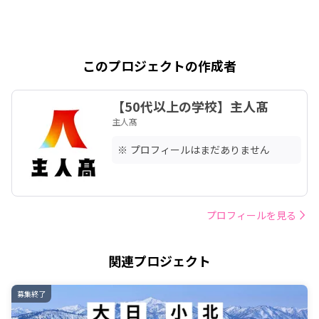
https://peatix.com/event/5060075/vi
ew

【第三回オープンキャンパス】

2026年8月9日開催

このプロジェクトの作成者
実際に音威子府村を訪れ、村の雰囲気
や学ぶ場所、地域での暮らしや活動を
【50代以上の学校】主人髙
体感していただけます。

主人髙
まずは説明会やオープンキャンパスを
通じて、自分が主人髙で挑戦する姿を
※ プロフィールはまだありません
想像してみてください。

https://forms.gle/SfRHfgeP2m6GqP
GZ8

プロフィールを見る
これからの時間を「余生」ではなく、
新しい挑戦の時間へ。

音威子府村で、第二の人生を自らデザ
関連プロジェクト
インしてみませんか。

ご応募・ご参加をお待ちしておりま
す。
募集終了