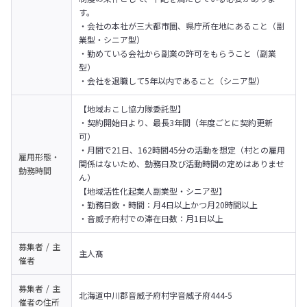
す。

・会社の本社が三大都市圏、県庁所在地にあること（副
業型・シニア型）

・勤めている会社から副業の許可をもらうこと（副業
型）

・会社を退職して5年以内であること（シニア型）
【地域おこし協力隊委託型】

・契約開始日より、最長3年間（年度ごとに契約更新
可）

・月間で21日、162時間45分の活動を想定（村との雇用
雇用形態・
関係はないため、勤務日及び活動時間の定めはありませ
勤務時間
ん）
【地域活性化起業人副業型・シニア型】

・勤務日数・時間：月4日以上かつ月20時間以上

・音威子府村での滞在日数：月1日以上
募集者 / 主
主人髙
催者
募集者 / 主
北海道中川郡音威子府村字音威子府444-5
催者の
住所