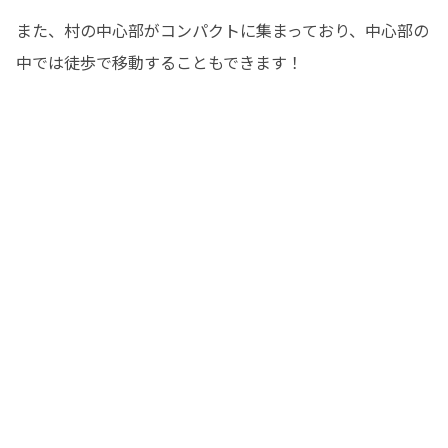
る学校ではありません。自ら考え、行
また、村の中心部がコンパクトに集まっており、中心部の
動し、仲間や地域の人と協力しながら
挑戦したい方に参加していただきたい
中では徒歩で移動することもできます！
と考えています。

ご応募いただける方は下記フォームか
らご入力をお願いいたします。

https://forms.gle/YrxVW9Epi2jJHXb
m7

主人髙について、より詳しく知ってい
ただくため、オンライン説明会とオー
プンキャンパスを開催しております。

【オンライン説明会】

7/25(土)13:00-14:00

7/29(水)20:00-21:00

遠方にお住まいの方も、ご自宅から参
加できます。主人髙の考え方や各コー
ス、音威子府村での活動についてご紹
介します。
