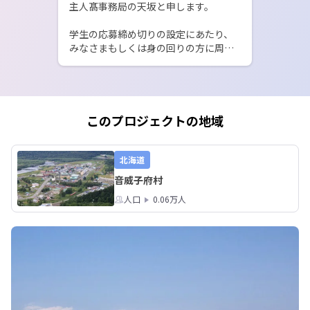
主人髙事務局の天坂と申します。

学生の応募締め切りの設定にあたり、
みなさまもしくは身の回りの方に周知
できればと思い、ご連絡させていただ
きました。

今回、入学に向けた検討や選考を円滑
に進めるため、各コースの応募締切を
このプロジェクトの地域
新たに設定しました。

実地コース：2026年7月31日締切

北海道
二拠点コース：2026年8月16日一次締
音威子府村
切

人口
0.06万人
実地コースを希望しているものの、仕
事やご家族との調整などにより、7月31
日までの応募が難しい方は、まず一度
ご連絡ください。期限を過ぎた時点で
一律に応募不可とするのではなく、現
在の状況を伺ったうえで個別にご案内
します。
