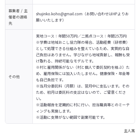
募集者 / 主
shujinko.koho@gmail.com（お問い合わせはHPよりお
催者の
連絡
願いいたします）
先
実地コース：年間50万円／二拠点コース：年間25万円　
※学費は地域おこし協力隊の場合、活動経費（研修費）
として処理できる仕組みを整えているため、実質的な自
己負担はありません。学びながら地域貢献し、報酬も受
け取れる、持続可能なモデルです。

※村と雇用関係がない（村と個人で委託契約を結ぶ）た
め、雇用保険には加入いたしません。健康保険・年金等
その他
も自己負担です。

※当月分委託料（月額）は、翌月中に支払います。その
ため、初月は委託料の支出はないので、ご留意くださ
い。

※活動報告を定期的に村に行い、担当職員等とのミーテ
ィングも実施します。

※活動に支障がない範囲で副業可能です。
主人髙