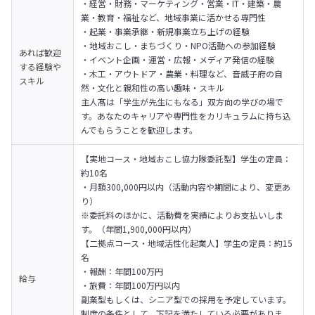
・経営・財務・マーケティング・営業・IT・建築・農
業・教育・福祉など、地域事業に活かせる専門性

・起業・事業承継・新規事業立ち上げの経験

・地域おこし・まちづくり・NPO活動への参加経験

あれば歓迎
・イベント企画・運営・広報・メディア発信の経験

する経験や
・木工・アウトドア・農業・料理など、音威子府の自
スキル
然・文化と親和性の高い趣味・スキル
主人髙は「学生が先生にもなる」双方向の学びの場で
す。あなたのキャリアや専門性をカリキュラムに持ち込
んでもらうことを歓迎します。
【実地コース・地域おこし協力隊委託型】学生の定員：
約10名
・月額300,000円以内（活動内容や期間により、変更あ
り）

※委託料のほかに、活動費を実績によりお支払いしま
す。（年間1,900,000円以内）
【二拠点コース・地域活性化起業人】学生の定員：約15
名
・報酬：年間100万円

給与
・旅費：年間100万円以内
副業型もしくは、シニア型での採用を予定しています。

制度の条件として、下記を満たしている必要がありま