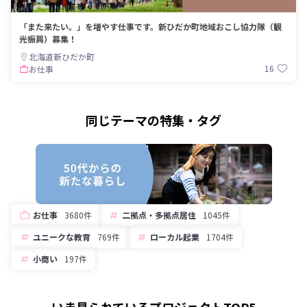
「また来たい。」を増やす仕事です。新ひだか町地域おこし協力隊（観
光振興）募集！
北海道新ひだか町
16
お仕事
同じテーマの特集・タグ
お仕事
3680件
二拠点・多拠点居住
1045件
ユニークな教育
769件
ローカル起業
1704件
小商い
197件
いま見られているプロジェクトTOP5