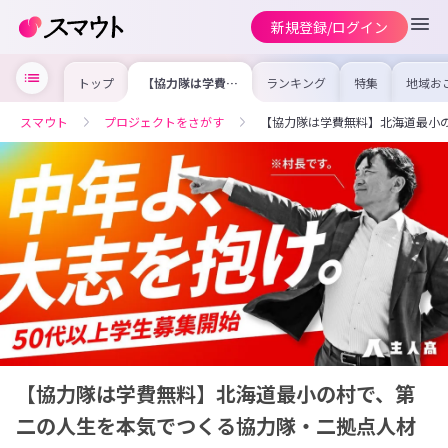
新規登録/ログイン
トップ
【協力隊は学費無
ランキング
特集
地域お
料】北海道最小の
の求人
村で、第二の人生
を集め
を本気でつくる協
事内容
スマウト
プロジェクトをさがす
【協力隊は学費無料】北海道最小
力隊・二拠点人材
を比較
募集
合った
けよう
【協力隊は学費無料】北海道最小の村で、第
二の人生を本気でつくる協力隊・二拠点人材