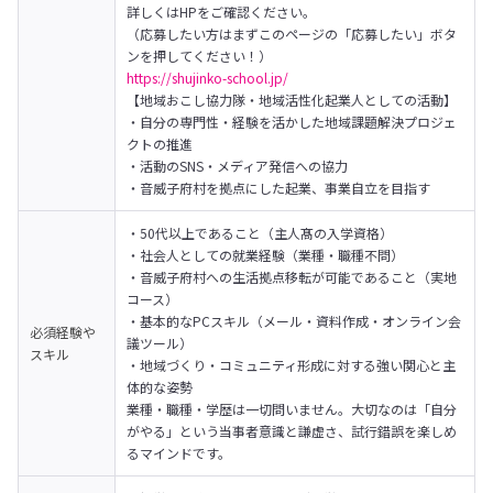
詳しくはHPをご確認ください。

（応募したい方はまずこのページの「応募したい」ボタ
https://shujinko-school.jp/
【地域おこし協力隊・地域活性化起業人としての活動】
・自分の専門性・経験を活かした地域課題解決プロジェ
クトの推進

・活動のSNS・メディア発信への協力

・音威子府村を拠点にした起業、事業自立を目指す
・50代以上であること（主人髙の入学資格）

・社会人としての就業経験（業種・職種不問）

・音威子府村への生活拠点移転が可能であること（実地
コース）

・基本的なPCスキル（メール・資料作成・オンライン会
必須経験や
議ツール）

スキル
・地域づくり・コミュニティ形成に対する強い関心と主
体的な姿勢
業種・職種・学歴は一切問いません。大切なのは「自分
がやる」という当事者意識と謙虚さ、試行錯誤を楽しめ
るマインドです。