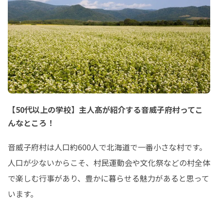
主人髙は、これまでの仕事や子育て、
人生の中で積み重ねてきた知識や経験
を生かし、音威子府村をフィールド
に、新しいビジネスや地域活動へ挑戦
する50代以上の方のための学校です。

「これまでの経験を生かして、何かを
始めたい」

 「地域のために、自分にできることを
形にしたい」

【50代以上の学校】主人髙が紹介する音威子府村ってこ
そうした思いはあっても、具体的な進
んなところ！
め方や必要な知識、仲間のつくり方が
分からず、最初の一歩を踏み出せない
音威子府村は人口約600人で北海道で一番小さな村です。

こともあると思います。

人口が少ないからこそ、村民運動会や文化祭などの村全体
主人髙では、学びの機会や地域との接
点、同年代の仲間とのつながりを通じ
で楽しむ行事があり、豊かに暮らせる魅力があると思って
て、皆さんが実現したいことを形にし
います。
ていく過程を支援します。

ただし、私たちが一方的に答えを教え