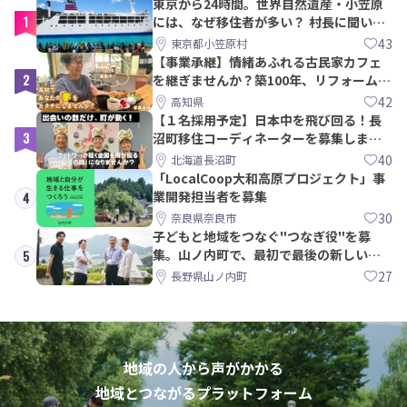
東京から24時間。世界自然遺産・小笠原
1
には、なぜ移住者が多い？ 村長に聞いて
みた
43
東京都小笠原村
【事業承継】情緒あふれる古民家カフェ
2
を継ぎませんか？築100年、リフォームか
ら約10年！
42
高知県
【１名採用予定】日本中を飛び回る！長
3
沼町移住コーディネーターを募集しま
す！
40
北海道長沼町
「LocalCoop大和高原プロジェクト」事
業開発担当者を募集
4
30
奈良県奈良市
子どもと地域をつなぐ"つなぎ役"を募
集。山ノ内町で、最初で最後の新しい学
5
校づくりを一緒に
27
長野県山ノ内町
地域の人から声がかかる
地域とつながるプラットフォーム