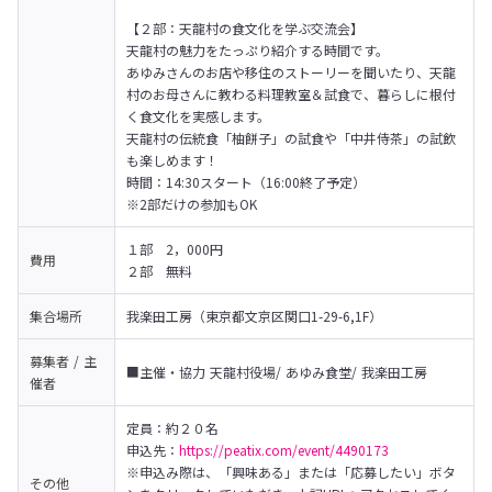
【２部：天龍村の食文化を学ぶ交流会】

天龍村の魅力をたっぷり紹介する時間です。

あゆみさんのお店や移住のストーリーを聞いたり、天龍
村のお母さんに教わる料理教室＆試食で、暮らしに根付
く食文化を実感します。

天龍村の伝統食「柚餅子」の試食や「中井侍茶」の試飲
も楽しめます！

時間：14:30スタート（16:00終了予定）

※2部だけの参加もOK
１部　2，000円

費用
２部　無料
集合場所
我楽田工房（東京都文京区関口1-29-6,1F）
募集者 / 主
■主催・協力 天龍村役場/ あゆみ食堂/ 我楽田工房
催者
定員：約２０名

申込先：
https://peatix.com/event/4490173
※申込み際は、「興味ある」または「応募したい」ボタ
その他