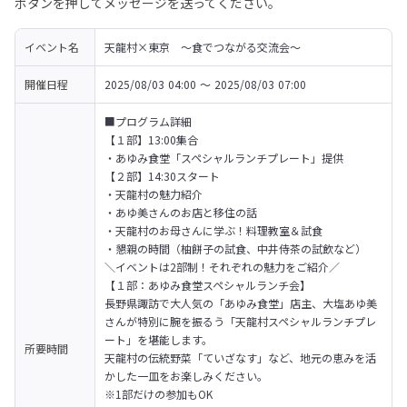
ボタンを押してメッセージを送ってください。
イベント名
天龍村×東京　〜食でつながる交流会〜
開催日程
2025/08/03 04:00 〜 2025/08/03 07:00
■プログラム詳細

【１部】13:00集合

・あゆみ食堂「スペシャルランチプレート」提供

【２部】14:30スタート

・天龍村の魅力紹介

・あゆ美さんのお店と移住の話

・天龍村のお母さんに学ぶ！料理教室＆試食

・懇親の時間（柚餅子の試食、中井侍茶の試飲など）
＼イベントは2部制！それぞれの魅力をご紹介／

【１部：あゆみ食堂スペシャルランチ会】

長野県諏訪で大人気の「あゆみ食堂」店主、大塩あゆ美
さんが特別に腕を振るう「天龍村スペシャルランチプレ
ート」を堪能します。

所要時間
天龍村の伝統野菜「ていざなす」など、地元の恵みを活
かした一皿をお楽しみください。

※1部だけの参加もOK
