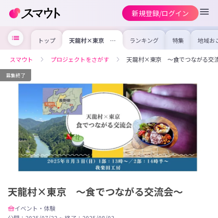
新規登録/ログイン
トップ
天龍村×東京 〜
ランキング
特集
地域お
食でつながる交流
の求人
会〜
を集め
事内容
スマウト
プロジェクトをさがす
天龍村×東京 〜食でつながる交
を比較
合った
けよう
募集終了
天龍村×東京 〜食でつながる交流会〜
イベント・体験
公開：2025/07/22
~
終了：2025/08/03