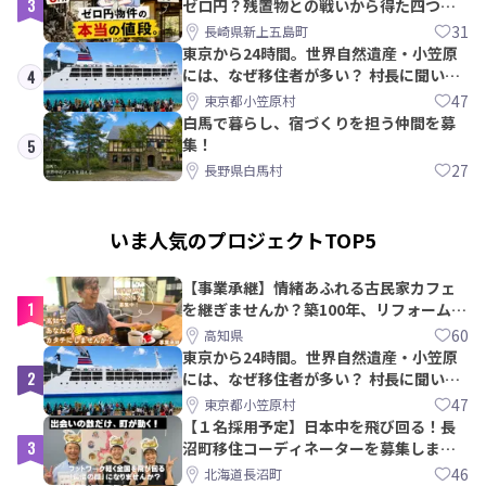
3
ゼロ円？残置物との戦いから得た四つの
教訓｜新上五島町
31
長崎県新上五島町
東京から24時間。世界自然遺産・小笠原
には、なぜ移住者が多い？ 村長に聞いて
4
みた
47
東京都小笠原村
白馬で暮らし、宿づくりを担う仲間を募
集！
5
27
長野県白馬村
いま人気のプロジェクトTOP5
【事業承継】情緒あふれる古民家カフェ
1
を継ぎませんか？築100年、リフォームか
ら約10年！
60
高知県
東京から24時間。世界自然遺産・小笠原
2
には、なぜ移住者が多い？ 村長に聞いて
みた
47
東京都小笠原村
【１名採用予定】日本中を飛び回る！長
3
沼町移住コーディネーターを募集しま
す！
46
北海道長沼町