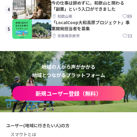
今の仕事は辞めずに。和歌山と関わる
「副業」という入口ができました
4
89
和歌山県
「LocalCoop大和高原プロジェクト」事
業開発担当者を募集
5
33
奈良県奈良市
地域の人から声がかかる
地域とつながるプラットフォーム
新規ユーザー登録（無料）
ユーザー(地域に行きたい人)の方
スマウトとは