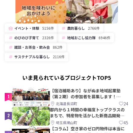
イベント・体験
5156件
農的暮らし
2766件
のびのび子育て
2326件
地域おこし協力隊
6946件
雑談・お茶会・飲み会
862件
サステナブルな暮らし
2116件
いま見られているプロジェクトTOP5
【宿泊補助あり】ながぬま地域起業塾
1
（第２期）の参加者を募集します！
【8/21〆】
24
北海道長沼町
都内から１時間の幸福度トップクラスの
2
まちで、特産物を活かした新商品開発＆
PRメンバー募集！
45
埼玉県鳩山町
【コラム】空き家のゼロ円物件は本当に