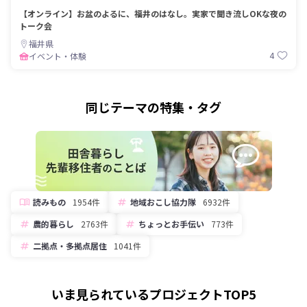
【オンライン】お盆のよるに、福井のはなし。実家で聞き流しOKな夜の
トーク会
福井県
4
イベント・体験
同じテーマの特集・タグ
読みもの
1954件
地域おこし協力隊
6932件
農的暮らし
2763件
ちょっとお手伝い
773件
二拠点・多拠点居住
1041件
いま見られているプロジェクトTOP5