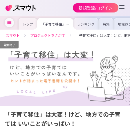
新規登録/ログイン
トップ
「子育て移住」は
ランキング
特集
地域お
大変！けど、地方
の求人
での子育ては い
を集め
いことがいっぱ
事内容
スマウト
プロジェクトをさがす
「子育て移住」は大変！けど、地方
い！
を比較
合った
けよう
募集終了
「子育て移住」は大変！けど、地方での子育
ては いいことがいっぱい！