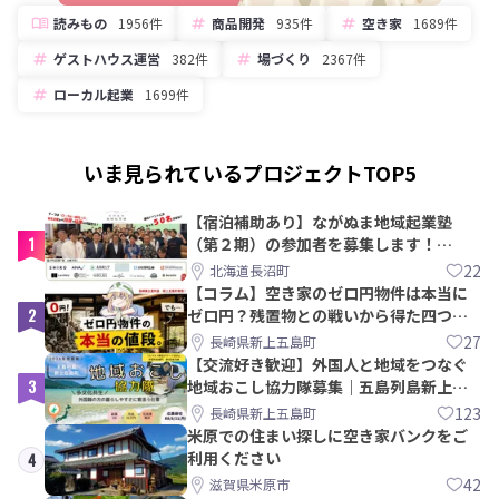
読みもの
1956件
商品開発
935件
空き家
1689件
ゲストハウス運営
382件
場づくり
2367件
ローカル起業
1699件
いま見られているプロジェクトTOP5
【宿泊補助あり】ながぬま地域起業塾
1
（第２期）の参加者を募集します！
【8/21〆】
22
北海道長沼町
【コラム】空き家のゼロ円物件は本当に
2
ゼロ円？残置物との戦いから得た四つの
教訓｜新上五島町
27
長崎県新上五島町
【交流好き歓迎】外国人と地域をつなぐ
3
地域おこし協力隊募集｜五島列島新上五
島町
123
長崎県新上五島町
米原での住まい探しに空き家バンクをご
利用ください
4
42
滋賀県米原市