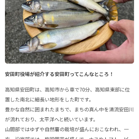
安田町役場が紹介する安田町ってこんなところ！
高知県安田町は、高知市から車で70分、高知県東部に位
置した南北に細長い地形をした町です。

豊かな自然に囲まれたまちで、まちの真ん中を清流安田川
が流れており、太平洋へと続いています。

山間部ではゆずや自然薯の栽培が盛んにおこなわれ、一
方、沿岸部では、施設園芸が盛んで、ナスやトマト、ピー