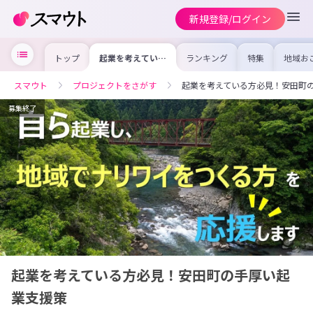
新規登録/ログイン
トップ
起業を考えている
ランキング
特集
地域お
方必見！安田町の
の求人
手厚い起業支援策
を集め
事内容
スマウト
プロジェクトをさがす
起業を考えている方必見！安田町
を比較
合った
けよう
募集終了
起業を考えている方必見！安田町の手厚い起
業支援策