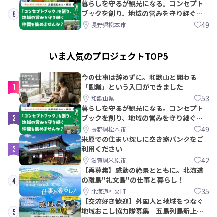
暮らしを守るが観光になる。コンセプト
ブックを創り、地域の営みを守り継ぐ仲
5
間を集めませんか？
49
長野県松本市
いま人気のプロジェクトTOP5
今の仕事は辞めずに。和歌山と関わる
1
「副業」という入口ができました
53
和歌山県
暮らしを守るが観光になる。コンセプト
2
ブックを創り、地域の営みを守り継ぐ仲
間を集めませんか？
49
長野県松本市
米原での住まい探しに空き家バンクをご
3
利用ください
42
滋賀県米原市
【再募集】感動の絶景とともに。北海道
の離島"礼文島"の仕事と暮らし！
4
35
北海道礼文町
【交流好き歓迎】外国人と地域をつなぐ
地域おこし協力隊募集｜五島列島新上五
5