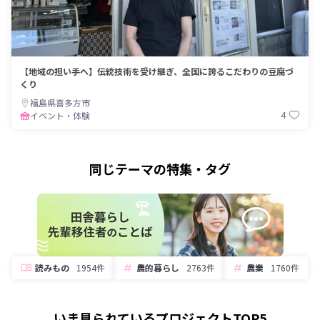
【地域の担い手へ】伝統技術を受け継ぎ、全国に誇るこだわりの豆腐づ
くり
福島県喜多方市
4
イベント・体験
同じテーマの特集・タグ
読みもの
1954件
農的暮らし
2763件
農業
1760件
いま見られているプロジェクトTOP5