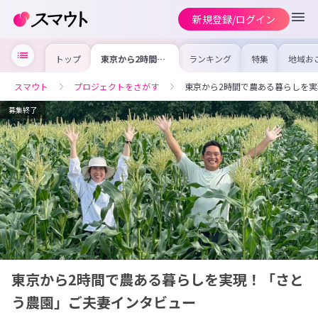
新規登録/ログイン
トップ
東京から2時間で
ランキング
特集
地域お
農ある暮らしを実
の求人
現！「さとう農
を集め
園」ご夫妻インタ
事内容
スマウト
プロジェクトをさがす
東京から2時間で農ある暮らしを
ビュー
を比較
合った
けよう
募集終了
東京から2時間で農ある暮らしを実現！「さと
う農園」ご夫妻インタビュー