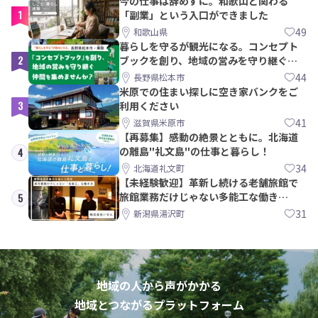
今の仕事は辞めずに。和歌山と関わる
1
「副業」という入口ができました
49
和歌山県
暮らしを守るが観光になる。コンセプト
2
ブックを創り、地域の営みを守り継ぐ仲
間を集めませんか？
44
長野県松本市
米原での住まい探しに空き家バンクをご
3
利用ください
41
滋賀県米原市
【再募集】感動の絶景とともに。北海道
の離島"礼文島"の仕事と暮らし！
4
34
北海道礼文町
【未経験歓迎】革新し続ける老舗旅館で
旅館業務だけじゃない多能工な働き
5
方。 株式会社いせん
31
新潟県湯沢町
地域の人から声がかかる
地域とつながるプラットフォーム