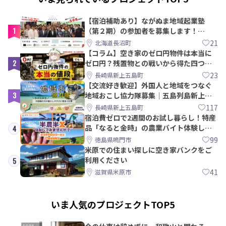
【宿泊補助あり】ながぬま地域起業塾
1
（第２期）の参加者を募集します！
【8/21〆】
21
北海道長沼町
【コラム】空き家のゼロ円物件は本当に
2
ゼロ円？残置物との戦いから得た四つの
教訓｜新上五島町
23
長崎県新上五島町
【交流好き歓迎】外国人と地域をつなぐ
3
地域おこし協力隊募集｜五島列島新上五
島町
117
長崎県新上五島町
宿泊費ゼロで2週間のお試し暮らし！特産
品「なると金時」の農業バイト体験して
4
みませんか？
99
徳島県鳴門市
米原での住まい探しに空き家バンクをご
利用ください
5
41
滋賀県米原市
いま人気のプロジェクトTOP5