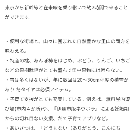
東京から新幹線と在来線を乗り継いで約2時間で来ること
ができます。
・便利な街場と、山々に囲まれた自然豊かな里山の両方を
味わえる。

・特産の桃、あんぽ柿をはじめ、ぶどう、りんご、いちご
などの果樹栽培がとても盛んで年中果物には困らない。

・雪は多くはないが、年に数回は20～30cm程度の積雪が
あり 冬タイヤは必須アイテム。

・子育て支援がとても充実している。例えば、無料屋内遊
び場(市内４か所)や、『伊達市版ネウボラ』による妊娠期
からの切れ目ない支援、だて子育てアプリなど。

・あいさつは、「どうもない（ありがとう、こんにち