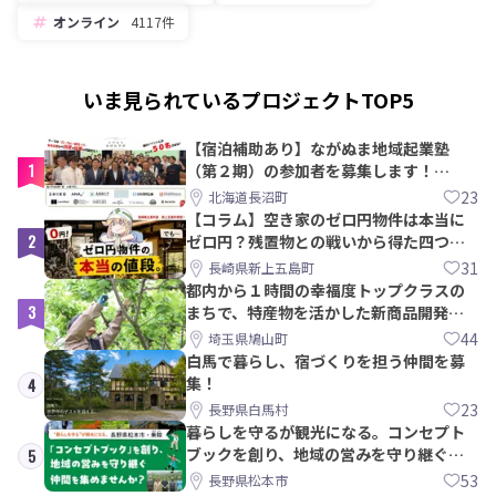
オンライン
4117件
いま見られているプロジェクトTOP5
【宿泊補助あり】ながぬま地域起業塾
1
（第２期）の参加者を募集します！
【8/21〆】
23
北海道長沼町
【コラム】空き家のゼロ円物件は本当に
2
ゼロ円？残置物との戦いから得た四つの
教訓｜新上五島町
31
長崎県新上五島町
都内から１時間の幸福度トップクラスの
3
まちで、特産物を活かした新商品開発＆
PRメンバー募集！
44
埼玉県鳩山町
白馬で暮らし、宿づくりを担う仲間を募
集！
4
23
長野県白馬村
暮らしを守るが観光になる。コンセプト
ブックを創り、地域の営みを守り継ぐ仲
5
間を集めませんか？
53
長野県松本市