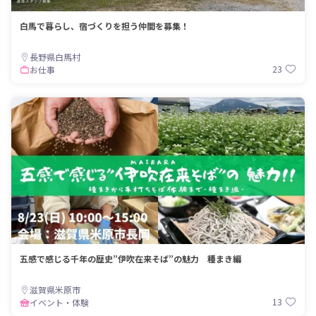
白馬で暮らし、宿づくりを担う仲間を募集！
長野県白馬村
23
お仕事
五感で感じる千年の歴史”伊吹在来そば”の魅力 種まき編
滋賀県米原市
13
イベント・体験