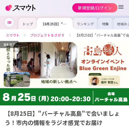
新規登録/ログイン
トップ
【8月25日】"バ
ランキング
特集
地域お
ーチャル高島"で
の求人
会いましょう！市
を集め
内の情報をラジオ
事内容
スマウト
プロジェクトをさがす
【8月25日】"バーチャル高島"
感覚でお届け
を比較
合った
けよう
募集終了
【8月25日】"バーチャル高島"で会いましょ
う！市内の情報をラジオ感覚でお届け