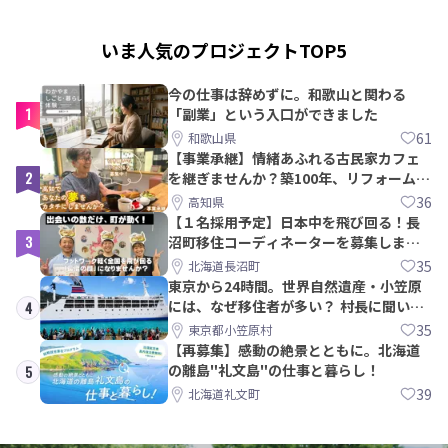
いま人気のプロジェクトTOP5
今の仕事は辞めずに。和歌山と関わる
1
「副業」という入口ができました
61
和歌山県
【事業承継】情緒あふれる古民家カフェ
2
を継ぎませんか？築100年、リフォームか
ら約10年！
36
高知県
【１名採用予定】日本中を飛び回る！長
3
沼町移住コーディネーターを募集しま
す！
35
北海道長沼町
東京から24時間。世界自然遺産・小笠原
には、なぜ移住者が多い？ 村長に聞いて
4
みた
35
東京都小笠原村
【再募集】感動の絶景とともに。北海道
の離島"礼文島"の仕事と暮らし！
5
39
北海道礼文町