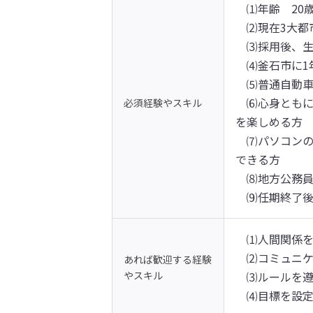
　⑴年齢　20歳
　⑵現在3大都
　⑶採用後、生
　⑷釜石市に1
　⑸普通自動車
　⑹心身とも
必須経験やスキル
を楽しめる方

　⑺パソコンの
できる方

　⑻地方公務員
　⑼任期終了
　⑴人間関係を
　⑵コミュニケ
あれば歓迎する経験
やスキル
　⑶ルールを遵
　⑷目標を設