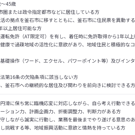
～45歳

市圏または政令指定都市などに居住している方

活の拠点を釜石市に移すとともに、釜石市に住民票を異動する
年以上居住可能な方

運転免許（AT限定可）を有し、着任時に免許取得から1年以上
に健康で過疎地域の活性化に意欲があり、地域住民と積極的な
基礎操作（ワード、エクセル、パワーポイント等）及びインタ
法第16条の欠陥条項に該当しない方

後、釜石市への継続的な居住及び関わりを前向きに検討できる
円滑に保ち常に臨機応変に対応しながら、自ら考え行動できる
ーション力、計画企画力、折衝調整力、判断力がある方

守しながら誠実に行動し、業務を最後までやり遂げる意思のあ
定し挑戦する等、地域振興活動に意欲と情熱を持っている方