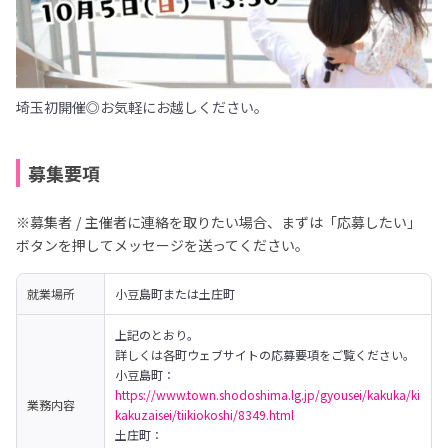
埼玉初開催◎お気軽にお越しください。
募集要項
※募集者 / 主催者に連絡を取りたい場合、まずは「応募したい」
ボタンを押してメッセージを送ってください。
就業場所
小豆島町または土庄町
上記のとおり。

詳しくは各町ウェブサイトの応募要項をご覧ください。
小豆島町：
https://www.town.shodoshima.lg.jp/gyousei/kakuka/ki
業務内容
kakuzaisei/tiikiokoshi/8349.html