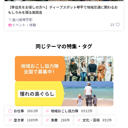
【移住先をお探しの方へ】ディープスポット琴平で地域交通に関わるお
もしろみを語る座談会
香川県琴平町
15
イベント・体験
同じテーマの特集・タグ
お仕事
3663件
地域おこし協力隊
6932件
空き家
1689件
漁業
288件
文化・芸術
892件