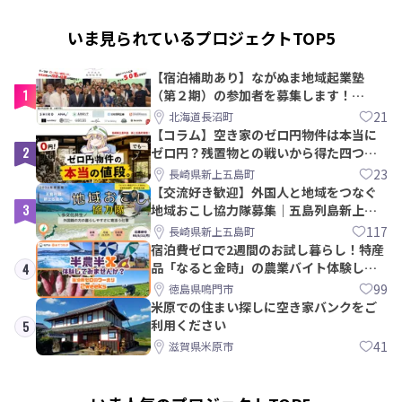
いま見られているプロジェクトTOP5
【宿泊補助あり】ながぬま地域起業塾
1
（第２期）の参加者を募集します！
【8/21〆】
21
北海道長沼町
【コラム】空き家のゼロ円物件は本当に
2
ゼロ円？残置物との戦いから得た四つの
教訓｜新上五島町
23
長崎県新上五島町
【交流好き歓迎】外国人と地域をつなぐ
3
地域おこし協力隊募集｜五島列島新上五
島町
117
長崎県新上五島町
宿泊費ゼロで2週間のお試し暮らし！特産
品「なると金時」の農業バイト体験して
4
みませんか？
99
徳島県鳴門市
米原での住まい探しに空き家バンクをご
利用ください
5
41
滋賀県米原市