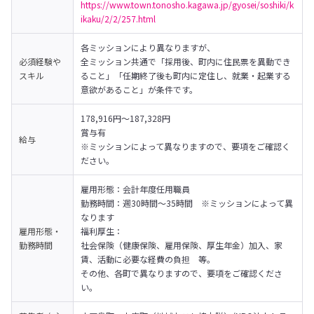
https://www.town.tonosho.kagawa.jp/gyosei/soshiki/k
ikaku/2/2/257.html
各ミッションにより異なりますが、

必須経験や
全ミッション共通で「採用後、町内に住民票を異動でき
スキル
ること」「任期終了後も町内に定住し、就業・起業する
意欲があること」が条件です。
178,916円～187,328円

賞与有

給与
※ミッションによって異なりますので、要項をご確認く
ださい。
雇用形態：会計年度任用職員

勤務時間：週30時間～35時間　※ミッションによって異
なります

雇用形態・
福利厚生：

勤務時間
社会保険（健康保険、雇用保険、厚生年金）加入、家
賃、活動に必要な経費の負担　等。

その他、各町で異なりますので、要項をご確認くださ
い。