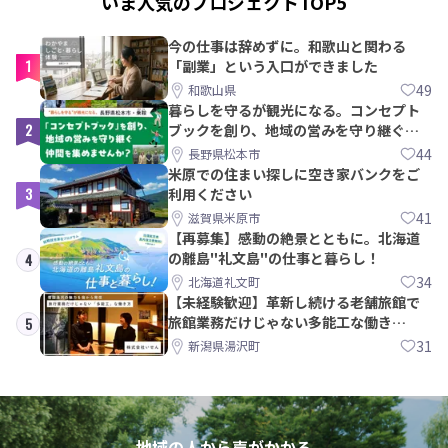
いま人気のプロジェクトTOP5
今の仕事は辞めずに。和歌山と関わる
1
「副業」という入口ができました
49
和歌山県
暮らしを守るが観光になる。コンセプト
2
ブックを創り、地域の営みを守り継ぐ仲
間を集めませんか？
44
長野県松本市
米原での住まい探しに空き家バンクをご
3
利用ください
41
滋賀県米原市
【再募集】感動の絶景とともに。北海道
の離島"礼文島"の仕事と暮らし！
4
34
北海道礼文町
【未経験歓迎】革新し続ける老舗旅館で
旅館業務だけじゃない多能工な働き
5
方。 株式会社いせん
31
新潟県湯沢町
地域の人から声がかかる