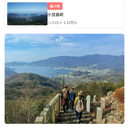
す！
予約：不要　※事前
香川県
小豆島町
人口
1.23万人