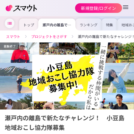
新規登録/ログイン
トップ
瀬戸内の離島で新
ランキング
特集
地域お
たなチャレン
の求人
ジ！ 小豆島地域
を集め
おこし協力隊募集
事内容
スマウト
プロジェクトをさがす
瀬戸内の離島で新たなチャレンジ
を比較
合った
けよう
募集終了
瀬戸内の離島で新たなチャレンジ！ 小豆島
地域おこし協力隊募集