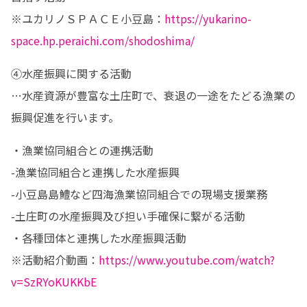
※ユカリノＳＰＡＣＥ小豆島：
https://yukarino-
space.hp.peraichi.com/shodoshima/
④水産振興に関する活動

…水産資源が豊富な土庄町で、衰退の一途をたどる漁業の
振興促進を行います。
・漁業協同組合との連携活動 

-漁業協同組合と連携した水産振興

-小豆島島鱧など四海漁業協同組合での現場支援業務

-土庄町の水産振興及び担い手確保に繋がる活動

・各種団体と連携した水産振興活動

※活動紹介動画：
https://www.youtube.com/watch?
v=SzRYoKUKKbE