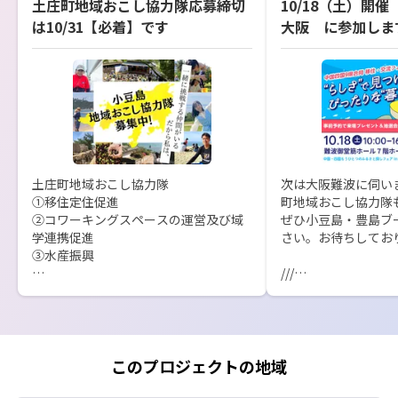
土庄町地域おこし協力隊応募締切
10/18（土）開
は10/31【必着】です
大阪 に参加しま
土庄町地域おこし協力隊

次は大阪難波に伺い
①移住定住促進

町地域おこし協力隊も
②コワーキングスペースの運営及び域
ぜひ小豆島・豊島ブ
学連携促進

さい。お待ちしており
③水産振興

///

以上の活動を行う地域おこし協力隊各1
「中国・四国もうひ
名を募集中です！

しフェア　in大阪202
応募締め切りは10/31【必着】　となり
日時：10月18日（土）1
ます。

※入退場自由

ネット上での応募はできませんので、
場所：難波御堂筋ホー
このプロジェクトの地域
ご注意ください。

（大阪市中央区難波4
熱意ある方のご応募お待ちしておりま
堂筋ビルディング）
