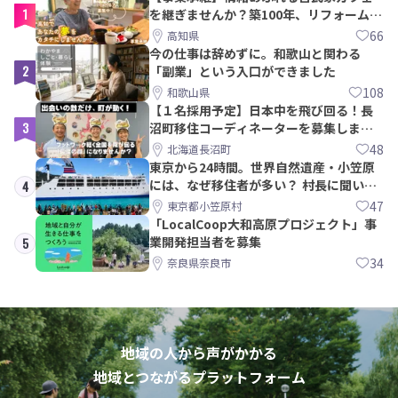
1
を継ぎませんか？築100年、リフォームか
ら約10年！
66
高知県
今の仕事は辞めずに。和歌山と関わる
2
「副業」という入口ができました
108
和歌山県
【１名採用予定】日本中を飛び回る！長
3
沼町移住コーディネーターを募集しま
す！
48
北海道長沼町
東京から24時間。世界自然遺産・小笠原
には、なぜ移住者が多い？ 村長に聞いて
4
みた
47
東京都小笠原村
「LocalCoop大和高原プロジェクト」事
業開発担当者を募集
5
34
奈良県奈良市
地域の人から声がかかる
地域とつながるプラットフォーム