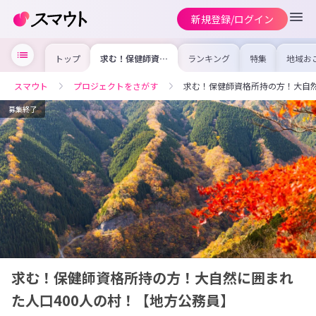
新規登録/ログイン
トップ
求む！保健師資格
ランキング
特集
地域お
所持の方！大自然
の求人
に囲まれた人口
を集め
400人の村！【地
事内容
スマウト
プロジェクトをさがす
求む！保健師資格所持の方！大自然
方公務員】
を比較
合った
けよう
募集終了
求む！保健師資格所持の方！大自然に囲まれ
た人口400人の村！【地方公務員】