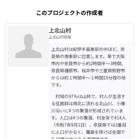
このプロジェクトの作成者
上北山村
上北山村役場
上北山村は紀伊半島東部の中ほど、奈
良県の南東部に位置します。車で大阪
市内や奈良市から約2時間半～3時間、
奈良県橿原市、桜井市や三重県熊野市
からは約１時間半～１時間10分程の地
です。
　村域の97％は山林で、村人が生活す
る住居群は南北に流れる北山川、小橡
川沿いに4つの集落が形成されていま
す。人口は4つの集落、村全体で414人
（令和7年9月1日）、奈良県では2番目
に人口が少なく、離島を除けば全国で
も10番以内に入る過疎地です。
