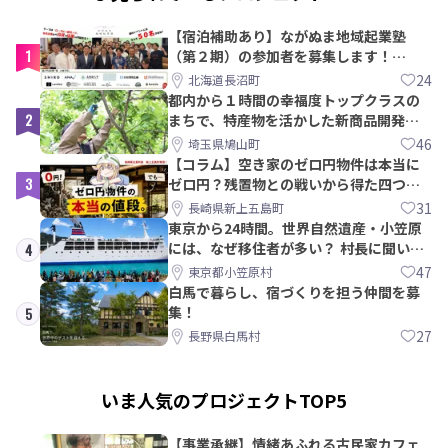
【宿泊補助あり】ながぬま地域起業塾
1
（第２期）の参加者を募集します！
【8/21〆】
24
北海道長沼町
都内から１時間の幸福度トップクラスの
2
まちで、特産物を活かした新商品開発＆
PRメンバー募集！
46
埼玉県鳩山町
【コラム】空き家のゼロ円物件は本当に
3
ゼロ円？残置物との戦いから得た四つの
教訓｜新上五島町
31
長崎県新上五島町
東京から24時間。世界自然遺産・小笠原
には、なぜ移住者が多い？ 村長に聞いて
4
みた
47
東京都小笠原村
白馬で暮らし、宿づくりを担う仲間を募
集！
5
27
長野県白馬村
いま人気のプロジェクトTOP5
【事業承継】情緒あふれる古民家カフェ