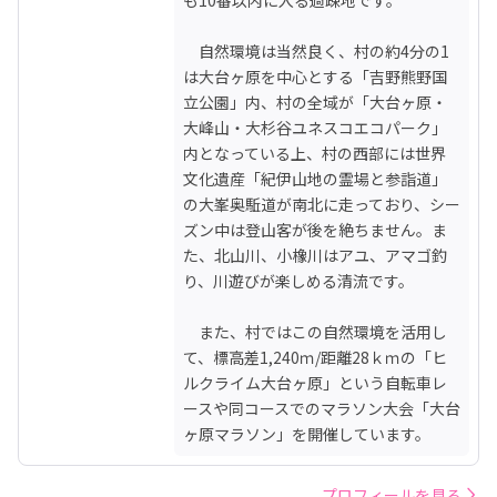
　自然環境は当然良く、村の約4分の1
は大台ヶ原を中心とする「吉野熊野国
立公園」内、村の全域が「大台ヶ原・
大峰山・大杉谷ユネスコエコパーク」
内となっている上、村の西部には世界
文化遺産「紀伊山地の霊場と参詣道」
の大峯奥駈道が南北に走っており、シー
ズン中は登山客が後を絶ちません。ま
た、北山川、小橡川はアユ、アマゴ釣
り、川遊びが楽しめる清流です。

　また、村ではこの自然環境を活用し
て、標高差1,240ｍ/距離28ｋｍの「ヒ
ルクライム大台ヶ原」という自転車レ
ースや同コースでのマラソン大会「大台
ヶ原マラソン」を開催しています。
プロフィールを見る