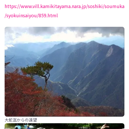
https://www.vill.kamikitayama.nara.jp/soshiki/soumuka
/syokuinsaiyou/859.html
大蛇嵓からの遠望