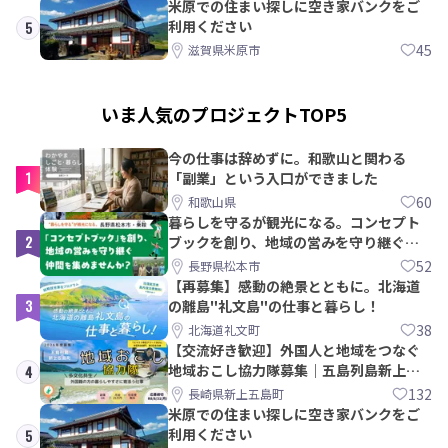
米原での住まい探しに空き家バンクをご
利用ください
5
45
滋賀県米原市
いま人気のプロジェクトTOP5
今の仕事は辞めずに。和歌山と関わる
1
「副業」という入口ができました
60
和歌山県
暮らしを守るが観光になる。コンセプト
2
ブックを創り、地域の営みを守り継ぐ仲
間を集めませんか？
52
長野県松本市
【再募集】感動の絶景とともに。北海道
3
の離島"礼文島"の仕事と暮らし！
38
北海道礼文町
【交流好き歓迎】外国人と地域をつなぐ
地域おこし協力隊募集｜五島列島新上五
4
島町
132
長崎県新上五島町
米原での住まい探しに空き家バンクをご
利用ください
5