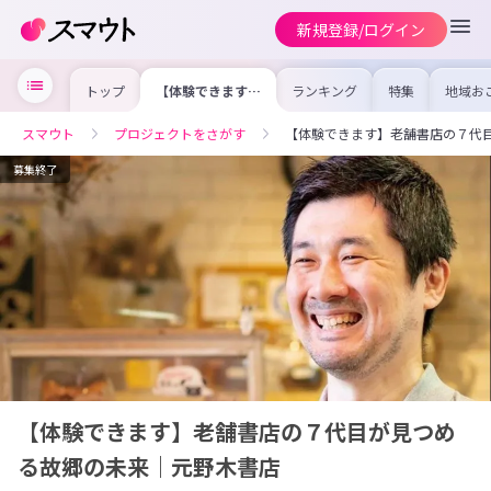
新規登録/ログイン
トップ
【体験できます】
ランキング
特集
地域お
老舗書店の７代目
の求人
が見つめる故郷の
を集め
未来｜元野木書店
事内容
スマウト
プロジェクトをさがす
【体験できます】老舗書店の７代
を比較
合った
けよう
募集終了
【体験できます】老舗書店の７代目が見つめ
る故郷の未来｜元野木書店