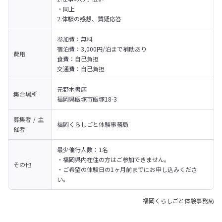
・同上

2.体験の感想、質疑応答
参加費：無料

宿泊費：3,000円/泊まで補助あり

費用
食費：自己負担

交通費：自己負担
元野木書店

集合場所
福岡県飯塚市飯塚18-3
募集者 / 主
福岡くらしごと体験事務局
催者
最少催行人数：1名

・福岡県内在住の方はご参加できません。

その他
・ご希望の体験日の1ヶ月前までにお申し込みくださ
い。
福岡くらしごと体験事務局