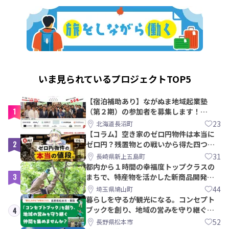
いま見られているプロジェクトTOP5
【宿泊補助あり】ながぬま地域起業塾
1
（第２期）の参加者を募集します！
【8/21〆】
23
北海道長沼町
【コラム】空き家のゼロ円物件は本当に
2
ゼロ円？残置物との戦いから得た四つの
教訓｜新上五島町
31
長崎県新上五島町
都内から１時間の幸福度トップクラスの
3
まちで、特産物を活かした新商品開発＆
PRメンバー募集！
44
埼玉県鳩山町
暮らしを守るが観光になる。コンセプト
ブックを創り、地域の営みを守り継ぐ仲
4
間を集めませんか？
52
長野県松本市