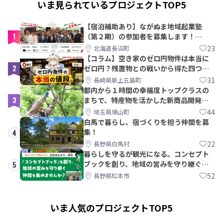
いま見られているプロジェクトTOP5
【宿泊補助あり】ながぬま地域起業塾
1
（第２期）の参加者を募集します！
【8/21〆】
23
北海道長沼町
【コラム】空き家のゼロ円物件は本当に
2
ゼロ円？残置物との戦いから得た四つの
教訓｜新上五島町
31
長崎県新上五島町
都内から１時間の幸福度トップクラスの
3
まちで、特産物を活かした新商品開発＆
PRメンバー募集！
44
埼玉県鳩山町
白馬で暮らし、宿づくりを担う仲間を募
集！
4
22
長野県白馬村
暮らしを守るが観光になる。コンセプト
ブックを創り、地域の営みを守り継ぐ仲
5
間を集めませんか？
52
長野県松本市
いま人気のプロジェクトTOP5