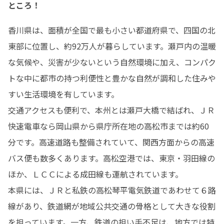
ところ！
香川県は、面積が全国で最も小さい都道府県で、四国の北
東部に位置し、約92万人が暮らしています。瀬戸内の温暖
な気候や、災害が少ないという自然環境に加え、コンパク
トな中に都市の持つ利便性と豊かな自然が調和した住みや
すい生活環境を有しています。

交通アクセスも便利で、本州とは瀬戸大橋で結ばれ、ＪＲ
快速電車なら岡山県から県庁所在地の高松市までは約60
分です。高速道路も整備されていて、関西方面からの高速
バス便も数多くあります。高松空港では、東京・羽田線の
ほか、ＬＣＣによる成田線も運航されています。

本県には、ＪＲと私鉄の高松琴平電気鉄道であわせて６路
線があり、鉄道網が地域公共交通の骨格として大きな役割
を担っています。一方、鉄道の担い手不足は、地方では特