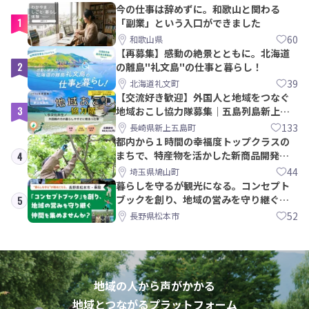
今の仕事は辞めずに。和歌山と関わる
1
「副業」という入口ができました
60
和歌山県
【再募集】感動の絶景とともに。北海道
2
の離島"礼文島"の仕事と暮らし！
39
北海道礼文町
【交流好き歓迎】外国人と地域をつなぐ
3
地域おこし協力隊募集｜五島列島新上五
島町
133
長崎県新上五島町
都内から１時間の幸福度トップクラスの
まちで、特産物を活かした新商品開発＆
4
PRメンバー募集！
44
埼玉県鳩山町
暮らしを守るが観光になる。コンセプト
ブックを創り、地域の営みを守り継ぐ仲
5
間を集めませんか？
52
長野県松本市
地域の人から声がかかる
地域とつながるプラットフォーム