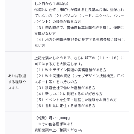
した日から１年以内）

④海外に在留し市町村が備える住民基本台帳に登録され
ていない方（２）パソコン（ワード、エクセル、パワー
ポイント）の操作が得意な方

（３）申込時点で、普通自動車運転免許を有し、運転に
支障がない方

（４）地方公務員法第16条に規定する欠格条項に該当し
ない方
上記を満たしたうえで、さらに以下の（１）～（６）に
当てはまる方を大歓迎します。

（１）Webデザイン関連の実務経験がある方

あれば歓迎
（２）Web関連の資格（ウェブデザイン技能検定、ITパ
する経験や
スポート等）をお持ちの方

スキル
（３）鉄道会社で働いた経験がある方 

（４）新しいことに挑戦するのが好きな方 

（５）イベントを企画・運営した経験をお持ちの方

（６）香川県に定住する意思がある方
〈報酬〉月250,000円　 

　※その他各種手当あり

委細面談の上ご相談ください。
