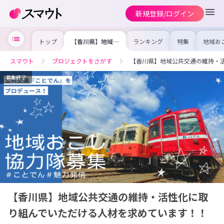
新規登録/ログイン
トップ
【香川県】地域公
ランキング
特集
地域お
共交通の維持・活
の求人
性化に取り組んで
を集め
いただける人材を
事内容
スマウト
プロジェクトをさがす
【香川県】地域公共交通の維持・
求めています！！
を比較
合った
けよう
募集終了
【香川県】地域公共交通の維持・活性化に取
り組んでいただける人材を求めています！！