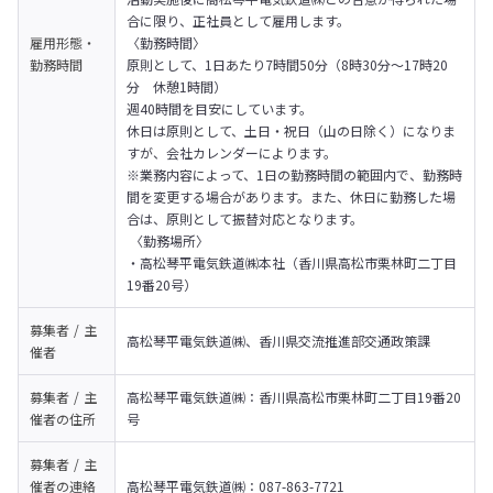
合に限り、正社員として雇用します。
雇用形態・
〈勤務時間〉

勤務時間
原則として、1日あたり7時間50分（8時30分～17時20
分　休憩1時間）

週40時間を目安にしています。

休日は原則として、土日・祝日（山の日除く）になりま
すが、会社カレンダーによります。

※業務内容によって、1日の勤務時間の範囲内で、勤務時
間を変更する場合があります。また、休日に勤務した場
合は、原則として振替対応となります。
 〈勤務場所〉 

・高松琴平電気鉄道㈱本社（香川県高松市栗林町二丁目
19番20号）
募集者 / 主
高松琴平電気鉄道㈱、香川県交流推進部交通政策課
催者
募集者 / 主
高松琴平電気鉄道㈱：香川県高松市栗林町二丁目19番20
催者の
住所
号
募集者 / 主
催者の
連絡
高松琴平電気鉄道㈱：087-863-7721