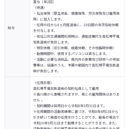
賞与（年2回）

〈待遇〉

・社会保険（厚生年金、健康保険、労災保険及び雇用保
険）に加入します。

・任用の日から6ヵ月経過後に、10日間の年次有給休暇
給与
を付与します。

・他社公共交通機関利用時は、通勤定期代を高松琴平電
気鉄道㈱が負担します。

・特別休暇（忌引休暇、結婚休暇、その他臨時休暇）

・勤務時間中、使用するパソコンは貸与します。

・活動に必要な消耗品、県内外の旅費及び研修への参加
費等は、協議のうえ、予算の範囲内で高松琴平電気鉄道
㈱が負担します。
〈任用形態〉

高松琴平電気鉄道㈱の契約社員として雇用

※香川県から委嘱されますが、県との雇用関係はありま
せん 。

・契約期間は採用日から令和8年3月31日まで。

※任用期間の活動実績等に基づき、令和8年4月1日から
引き続いて再度の任用を行うことができ、最長の場合で
令和10年3月31日まで勤務することができます。また、
活動実施後に高松琴平電気鉄道㈱との合意が得られた場