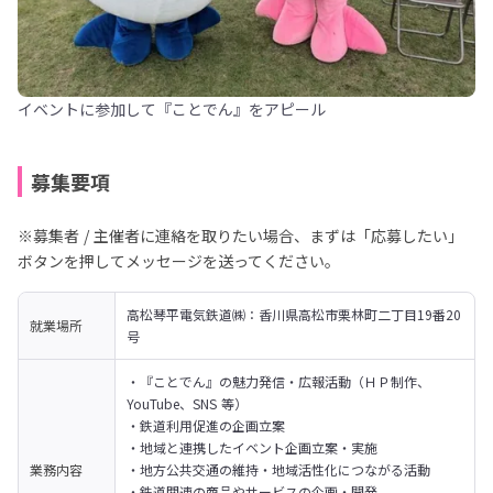
イベントに参加して『ことでん』をアピール
募集要項
※募集者 / 主催者に連絡を取りたい場合、まずは「応募したい」
ボタンを押してメッセージを送ってください。
高松琴平電気鉄道㈱：香川県高松市栗林町二丁目19番20
就業場所
号
・『ことでん』の魅力発信・広報活動（ＨＰ制作、
YouTube、SNS 等）

・鉄道利用促進の企画立案

・地域と連携したイベント企画立案・実施

業務内容
・地方公共交通の維持・地域活性化につながる活動

・鉄道関連の商品やサービスの企画・開発
