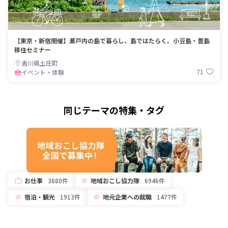
【東京・新宿開催】瀬戸内の島で暮らし、島ではたらく。小豆島・豊島
移住セミナー
香川県土庄町
71
イベント・体験
同じテーマの特集・タグ
お仕事
3680件
地域おこし協力隊
6946件
宿泊・観光
1913件
地元企業への就職
1477件