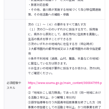
・旅客対応全般

・その他、香川県が実施する地域づくり及び移住関連施
策、その他活動への補助・参画
次の（１）～（４）の要件をすべて満たす方

（１）次の①～④のいずれかに該当する方で、採用後
に、県外から原則として、高松市内に住民票を異動し、
生活の拠点を移すことができる方

①次のいずれかの地域内に在住する方（申込時点）

３大都市圏内の都市地域又は３大都市圏外の政令指定都
市

※条件不利地域（過疎、山村、離島、半島などの地域）
に居住している方は除きます。

※お住まいの地域が要件に該当するか否かは、次のURL
でご確認ください。

必須経験や
https://www.soumu.go.jp/main_content/000847999.p
スキル
df
②「地域おこし協力隊員」であった方（同一地域におけ
る活動２年以上、かつ解嘱１年以内）

③語学指導等を行う外国青年招致事業を終了した方（同
事業の参加者としての活動２年以上、かつ同事業を終了