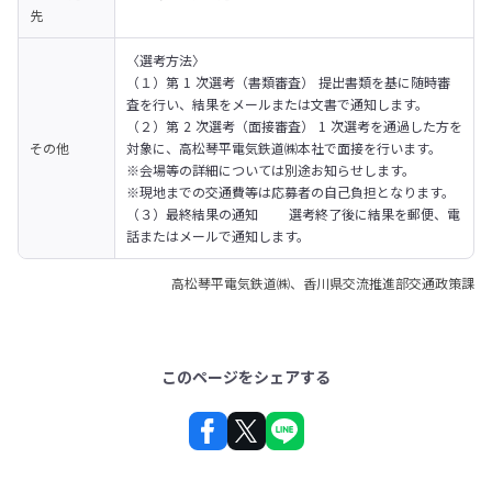
先
〈選考方法〉 

（１）第 1 次選考（書類審査） 提出書類を基に随時審
査を行い、結果をメールまたは文書で通知します。

（２）第 2 次選考（面接審査） 1 次選考を通過した方を
その他
対象に、高松琴平電気鉄道㈱本社で面接を行います。 

※会場等の詳細については別途お知らせします。

※現地までの交通費等は応募者の自己負担となります。

（３）最終結果の通知 　　選考終了後に結果を郵便、電
話またはメールで通知します。
高松琴平電気鉄道㈱、香川県交流推進部交通政策課
このページをシェアする