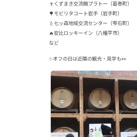
🍷くずまき交流館プラトー（葛巻町）

🌳モビリタコート岩手（岩手町）

💧七ッ森地域交流センター（雫石町）

🔥安比ロッキーイン（八幡平市）

など
✨オフの日は近隣の観光・見学も👀