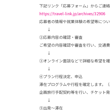
https://travel-link.jp/archives/32906
応募者の情報や就業体験の希望等につい
　　↓

②応募内容の確認・審査

ご希望の内容確認や審査を行い、交通費
　　↓

③オンライン面談などで詳細な希望を確
　　↓

④プラン行程決定、申込　

滞在プログラムや行程を確定します。（
企画旅行手配契約等を行い、チケット発
　　↓

⑤出発～滞在
