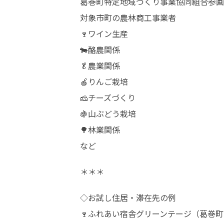
葛巻町特定地域づくり事業協同組合参画
対象市町の農林商工事業者

🍷ワイン生産

🐄酪農関係

🥬農業関係

🍎りんご栽培

🧀チーズづくり

🍇山ぶどう栽培

🌳林業関係

など
＊＊＊
◇お試し住居・滞在先の例

🍷ふれあい宿舎グリーンテージ（葛巻町