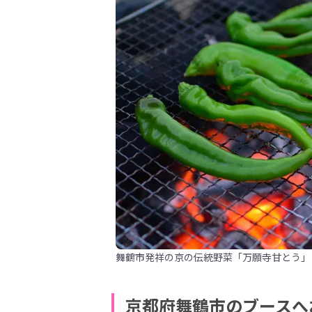
舞鶴市発祥の京の伝統野菜「万願寺甘とう」
京都府舞鶴市のブースへ