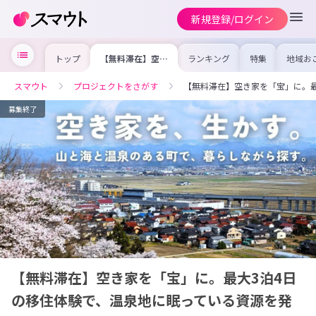
新規登録/ログイン
トップ
【無料滞在】空き
ランキング
特集
地域お
家を「宝」に。最
の求人
大3泊4日の移住
を集め
体験で、温泉地に
事内容
スマウト
プロジェクトをさがす
【無料滞在】空き家を「宝」に。最
眠っている資源を
を比較
発掘。
合った
けよう
募集終了
【無料滞在】空き家を「宝」に。最大3泊4日
の移住体験で、温泉地に眠っている資源を発