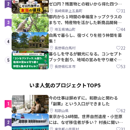
2
ゼロ円？残置物との戦いから得た四つの
教訓｜新上五島町
31
長崎県新上五島町
都内から１時間の幸福度トップクラスの
3
まちで、特産物を活かした新商品開発＆
PRメンバー募集！
44
埼玉県鳩山町
白馬で暮らし、宿づくりを担う仲間を募
集！
4
22
長野県白馬村
暮らしを守るが観光になる。コンセプト
ブックを創り、地域の営みを守り継ぐ仲
5
間を集めませんか？
53
長野県松本市
いま人気のプロジェクトTOP5
今の仕事は辞めずに。和歌山と関わる
1
「副業」という入口ができました
62
和歌山県
東京から24時間。世界自然遺産・小笠原
2
には、なぜ移住者が多い？ 村長に聞いて
みた
31
東京都小笠原村