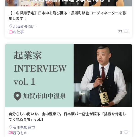
【１名採用予定】日本中を飛び回る！長沼町移住コーディネーターを募
集します！
北海道長沼町
27
お仕事
自分らしい商いを、山中温泉で。日本酒バー店主が語る「挑戦を肯定し
てくれるまち」vol.1
石川県加賀市
5
読みもの