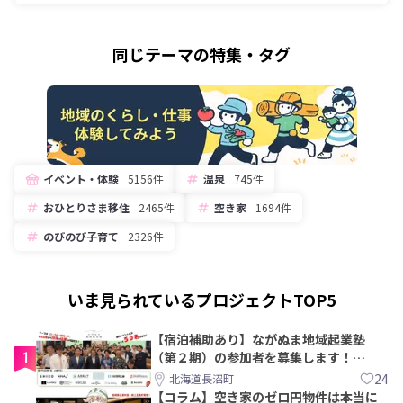
同じテーマの特集・タグ
イベント・体験
5156件
温泉
745件
おひとりさま移住
2465件
空き家
1694件
のびのび子育て
2326件
いま見られているプロジェクトTOP5
【宿泊補助あり】ながぬま地域起業塾
1
（第２期）の参加者を募集します！
【8/21〆】
24
北海道長沼町
【コラム】空き家のゼロ円物件は本当に