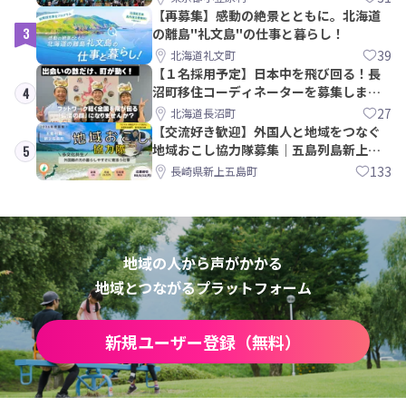
【再募集】感動の絶景とともに。北海道
3
の離島"礼文島"の仕事と暮らし！
39
北海道礼文町
【１名採用予定】日本中を飛び回る！長
沼町移住コーディネーターを募集しま
4
す！
27
北海道長沼町
【交流好き歓迎】外国人と地域をつなぐ
地域おこし協力隊募集｜五島列島新上五
5
島町
133
長崎県新上五島町
地域の人から声がかかる
地域とつながるプラットフォーム
新規ユーザー登録（無料）