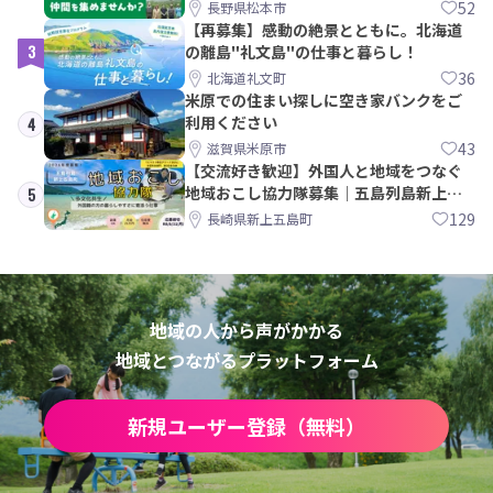
間を集めませんか？
52
長野県松本市
【再募集】感動の絶景とともに。北海道
3
の離島"礼文島"の仕事と暮らし！
36
北海道礼文町
米原での住まい探しに空き家バンクをご
利用ください
4
43
滋賀県米原市
【交流好き歓迎】外国人と地域をつなぐ
地域おこし協力隊募集｜五島列島新上五
5
島町
129
長崎県新上五島町
地域の人から声がかかる
地域とつながるプラットフォーム
新規ユーザー登録（無料）