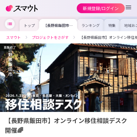
新規登録/ログイン
トップ
【長野県飯田市】
ランキング
特集
地域お
オンライン移住相
の求人
談デスク開催🌈
を集め
事内容
スマウト
プロジェクトをさがす
【長野県飯田市】オンライン移住相
を比較
合った
けよう
募集終了
【長野県飯田市】オンライン移住相談デスク
開催🌈