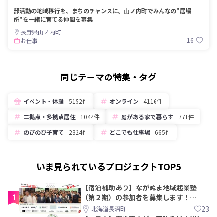
部活動の地域移行を、まちのチャンスに。山ノ内町でみんなの"居場
所"を一緒に育てる仲間を募集
長野県山ノ内町
16
お仕事
同じテーマの特集・タグ
イベント・体験
5152件
オンライン
4116件
二拠点・多拠点居住
1044件
庭がある家で暮らす
771件
のびのび子育て
2324件
どこでも仕事場
665件
いま見られているプロジェクトTOP5
【宿泊補助あり】ながぬま地域起業塾
1
（第２期）の参加者を募集します！
【8/21〆】
23
北海道長沼町