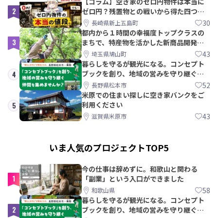
【コラム】空き家のゼロ円物件は本当に
2
ゼロ円？残置物との戦いから得た四つの
教訓｜新上五島町
30
長崎県新上五島町
都内から１時間の幸福度トップクラスの
3
まちで、特産物を活かした新商品開発＆
PRメンバー募集！
43
埼玉県鳩山町
暮らしを守るが観光になる。コンセプト
ブックを創り、地域の営みを守り継ぐ仲
4
間を集めませんか？
52
長野県松本市
米原での住まい探しに空き家バンクをご
利用ください
5
43
滋賀県米原市
いま人気のプロジェクトTOP5
今の仕事は辞めずに。和歌山と関わる
1
「副業」という入口ができました
58
和歌山県
暮らしを守るが観光になる。コンセプト
2
ブックを創り、地域の営みを守り継ぐ仲