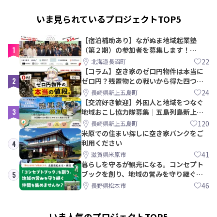
いま見られているプロジェクトTOP5
【宿泊補助あり】ながぬま地域起業塾
1
（第２期）の参加者を募集します！
【8/21〆】
22
北海道長沼町
【コラム】空き家のゼロ円物件は本当に
2
ゼロ円？残置物との戦いから得た四つの
教訓｜新上五島町
24
長崎県新上五島町
【交流好き歓迎】外国人と地域をつなぐ
3
地域おこし協力隊募集｜五島列島新上五
島町
120
長崎県新上五島町
米原での住まい探しに空き家バンクをご
利用ください
4
41
滋賀県米原市
暮らしを守るが観光になる。コンセプト
ブックを創り、地域の営みを守り継ぐ仲
5
間を集めませんか？
46
長野県松本市
いま人気のプロジェクトTOP5