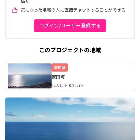
届く
気になった地域の人に
直接チャット
することができる
ログイン/ユーザー登録する
このプロジェクトの地域
高知県
安田町
人口
0.20万人