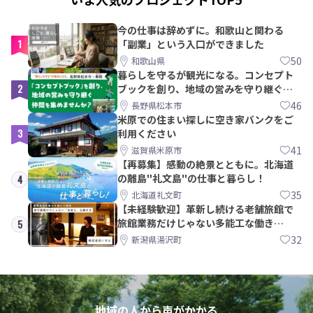
今の仕事は辞めずに。和歌山と関わる
1
「副業」という入口ができました
50
和歌山県
暮らしを守るが観光になる。コンセプト
2
ブックを創り、地域の営みを守り継ぐ仲
間を集めませんか？
46
長野県松本市
米原での住まい探しに空き家バンクをご
3
利用ください
41
滋賀県米原市
【再募集】感動の絶景とともに。北海道
の離島"礼文島"の仕事と暮らし！
4
35
北海道礼文町
【未経験歓迎】革新し続ける老舗旅館で
旅館業務だけじゃない多能工な働き
5
方。 株式会社いせん
32
新潟県湯沢町
地域の人から声がかかる