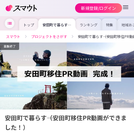
新規登録/ログイン
トップ
――安田町で暮らす
ランキング
特集
地域お
――（安田町移住PR
の求人
動画ができまし
を集め
た！）
事内容
スマウト
プロジェクトをさがす
――安田町で暮らす――（安田町移住P
を比較
合った
けよう
募集終了
――安田町で暮らす――（安田町移住PR動画ができま
した！）