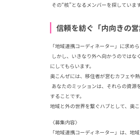
 その“核”となるメンバーを探していま
信頼を紡ぐ「内向きの営
「地域連携コーディネーター」に求めら
 しかし、いきなり外へ向かうのではなく、まずは地域の中を歩き、住民や活動団体の方々と顔を合わせ、地道に信頼を積み重ねる活動を大切
にしてもらいます。

奥こんぜには、移住者が営むカフェや熱
 あなたのミッションは、それらの資源を丁寧に繋ぎ合わせ、外部の観光者や企業研修、学生の体験ツアーといった「訪れる理由」として形に
することです。

地域と外の世界を繋ぐハブとして、奥こ
〈募集内容〉

「地域連携コーディネーター」は、地域