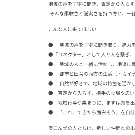
地域の声を丁寧に聞き、否定から入らず
 そんな柔軟さと誠実さを持つ方と、一
こんな人に来てほしい
●	 地域の声を丁寧に聞き取り、魅力を整理して伝えることが好きな人

●「コネクター」として人と人を繋ぎ、
●	 地域の人と一緒に活動し、地道に関係性を築いていける人

●	 都市と田舎の両方の生活（トカイナカ）を楽しみたい人

●	 自然が好きで、地域の特色を活かした発信や企画に意欲がある人

●	否定から入らず、相手の立場や思いをくみ取って関係づくりができる方

●	地域行事や集まりに、まずは顔を出してみるフットワークの軽さがある方

●	「これ、できたら面白そう」を
奥こんぜの人たちは、新しい仲間との出