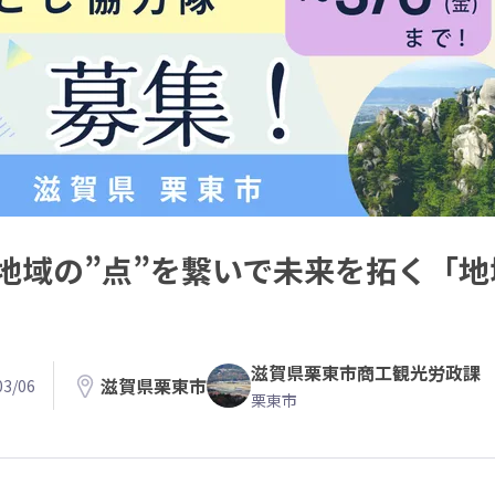
地域の”点”を繋いで未来を拓く「
滋賀県栗東市商工観光労政課
滋賀県栗東市
3/06
栗東市