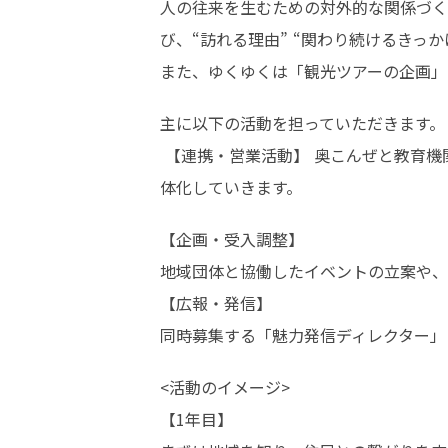
人の往来を生むための対外的な関係づく
び、“訪れる理由” “関わり続けるきっか
また、ゆくゆくは「観光ツアーの企画」
主に以下の活動を担っていただきます。

 【連携・営業活動】 奥こんぜと教育機関や企業、学生、観光客など、さまざまな人と地域を結び、“訪れる理由”“関わり続けるきっかけ”を具
体化していきます。
【企画・受入調整】 

地域団体と協働したイベントの立案や、
【広報・発信】

同時募集する「魅力発信ディレクター」
<活動のイメージ>

【1年目】
