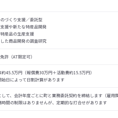
のづくり支援／委託型

支援や新たな特産品開発

特産品の生産支援

用した商品開発の調査研究
免許（AT限定可）
約45.5万円（報償費30万円＋活動費約15.5万円）

開始日によって日割計算があります
として、会計年度ごとに町と業務委託契約を締結します（雇用関
務時間の制限はありませんが、定期的な打合せがあります