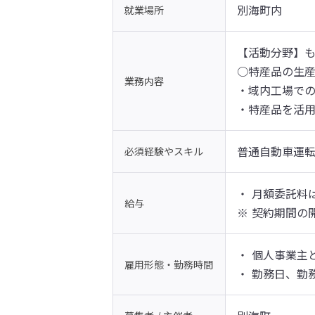
別海町内
就業場所
【活動分野】も
○特産品の生産
業務内容
・域内工場での
・特産品を活
普通自動車運転
必須経験やスキル
・ 月額委託料は
給与
※ 契約期間の
・ 個人事業主
雇用形態・勤務時間
・ 勤務日、勤