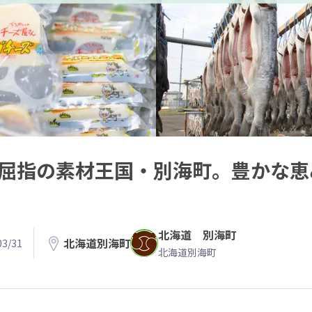
日本屈指の素材王国・別海町。豊かな
北海道 別海町
北海道別海町
3/31
北海道別海町