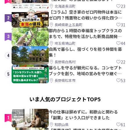
【8/21〆】
23
北海道長沼町
【コラム】空き家のゼロ円物件は本当に
2
ゼロ円？残置物との戦いから得た四つの
教訓｜新上五島町
31
長崎県新上五島町
都内から１時間の幸福度トップクラスの
3
まちで、特産物を活かした新商品開発＆
PRメンバー募集！
44
埼玉県鳩山町
白馬で暮らし、宿づくりを担う仲間を募
集！
4
22
長野県白馬村
暮らしを守るが観光になる。コンセプト
ブックを創り、地域の営みを守り継ぐ仲
5
間を集めませんか？
53
長野県松本市
いま人気のプロジェクトTOP5
今の仕事は辞めずに。和歌山と関わる
1
「副業」という入口ができました
61
和歌山県