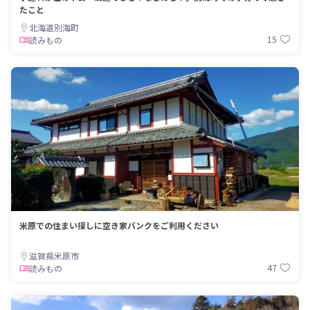
たこと
北海道別海町
15
読みもの
米原での住まい探しに空き家バンクをご利用ください
滋賀県米原市
47
読みもの