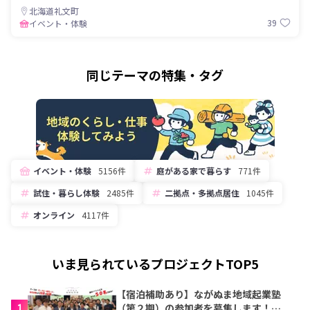
北海道礼文町
39
イベント・体験
同じテーマの特集・タグ
イベント・体験
5156件
庭がある家で暮らす
771件
試住・暮らし体験
2485件
二拠点・多拠点居住
1045件
オンライン
4117件
いま見られているプロジェクトTOP5
【宿泊補助あり】ながぬま地域起業塾
1
（第２期）の参加者を募集します！