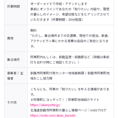
オーダーメイドで作成・アテンドします
所要時間
事前にオンラインであなたの「知りたい」内容や、理想
の暮らしのイメージ、希望日程などをヒアリングさせて
いただきます（所要時間：30分程度）
無料

*ただし、集合場所までの交通費、現地での宿泊、飲食、
費用
アクティビティ等にかかる実費は各自のご負担となりま
す。
阿寒町内もしくは、釧路空港・釧路駅など（詳細は事前
集合場所
打ち合わせ時にご相談ください。）
募集者 / 主
釧路市阿寒町行政センター地域振興課 / 釧路市阿寒町地
催者
域おこし協力隊
こちらにも、阿寒の「知りたい」を叶える情報がありま
す。
その他
https://akanyotte.jp/
https://note.com/akan_kurashi