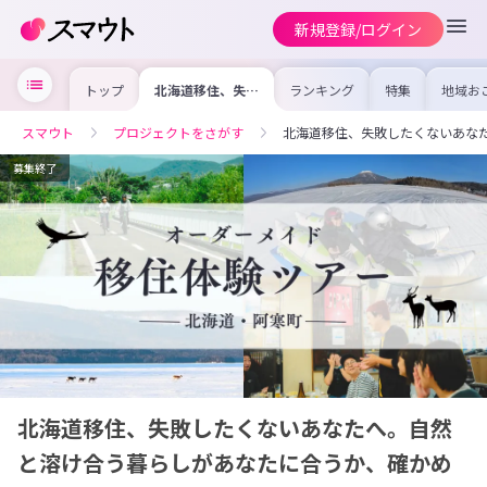
新規登録/ログイン
トップ
北海道移住、失敗
ランキング
特集
地域お
したくないあなた
の求人
へ。自然と溶け合
を集め
う暮らしがあなた
事内容
スマウト
プロジェクトをさがす
北海道移住、失敗したくないあな
に合うか、確かめ
を比較
ませんか？
合った
けよう
募集終了
北海道移住、失敗したくないあなたへ。自然
と溶け合う暮らしがあなたに合うか、確かめ