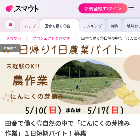
新規登録/ログイン
トップ
田舎で働く◎自然
ランキング
特集
地域お
の中で「にんにく
の求人
の芽摘み作業」１
を集め
日短期バイト！募
事内容
スマウト
プロジェクトをさがす
田舎で働く◎自然の中で「にんに
集
を比較
合った
けよう
募集終了
田舎で働く◎自然の中で「にんにくの芽摘み
作業」１日短期バイト！募集