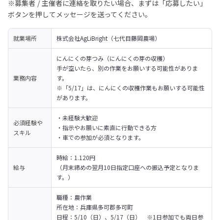
※募集者 / 主催者に連絡を取りたい場合、まずは「応募したい」
ボタンを押してメッセージを送ってください。
就業場所
株式会社AgLiBright（七代目藤岡農場）
にんにくの芽つみ（にんにくの芽の収穫）

手が空いたら、別の作業をお願いする可能性がありま
業務内容
す。

※「5/17」は、にんにくの収穫作業もお願いする可能性
があります。
・未経験大歓迎

必須経験や
・指示やお願いに素直に行動できる方

スキル
・車での参加が必須となります。
時給：1.120円

給与
（月末締めの翌月10日指定口座への振込予定となりま
す。）
職種：農作業

所在地：兵庫県多可郡多可町

日程：5/10（日）、5/17（日）　※1日参加でも両日参