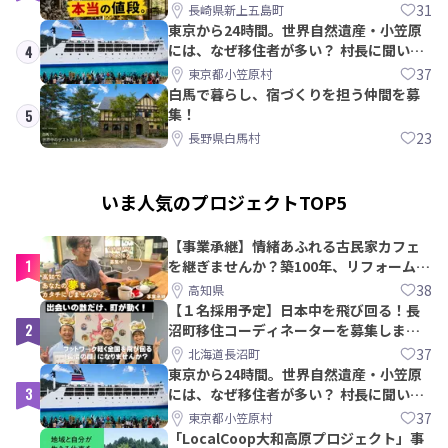
教訓｜新上五島町
31
長崎県新上五島町
東京から24時間。世界自然遺産・小笠原
には、なぜ移住者が多い？ 村長に聞いて
4
みた
37
東京都小笠原村
白馬で暮らし、宿づくりを担う仲間を募
集！
5
23
長野県白馬村
いま人気のプロジェクトTOP5
【事業承継】情緒あふれる古民家カフェ
1
を継ぎませんか？築100年、リフォームか
ら約10年！
38
高知県
【１名採用予定】日本中を飛び回る！長
2
沼町移住コーディネーターを募集しま
す！
37
北海道長沼町
東京から24時間。世界自然遺産・小笠原
3
には、なぜ移住者が多い？ 村長に聞いて
みた
37
東京都小笠原村
「LocalCoop大和高原プロジェクト」事