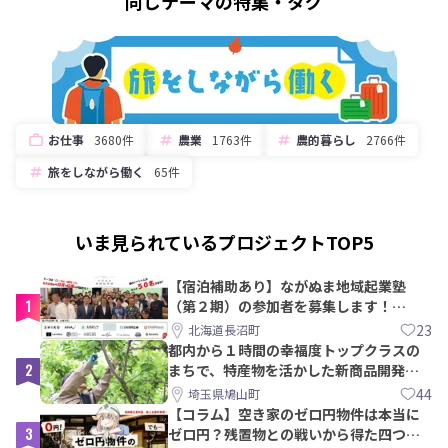
同じテーマの特集・タグ
お仕事
3680件
農業
1763件
農的暮らし
2766件
旅をしながら働く
65件
いま見られているプロジェクトTOP5
【宿泊補助あり】ながぬま地域起業塾
1
（第２期）の参加者を募集します！
【8/21〆】
23
北海道長沼町
都内から１時間の幸福度トップクラスの
2
まちで、特産物を活かした新商品開発＆
PRメンバー募集！
44
埼玉県鳩山町
【コラム】空き家のゼロ円物件は本当に
3
ゼロ円？残置物との戦いから得た四つの