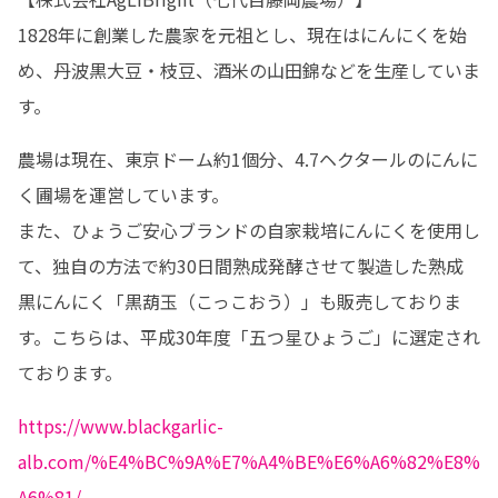
1828年に創業した農家を元祖とし、現在はにんにくを始
め、丹波黒大豆・枝豆、酒米の山田錦などを生産していま
す。
農場は現在、東京ドーム約1個分、4.7ヘクタールのにんに
く圃場を運営しています。

また、ひょうご安心ブランドの自家栽培にんにくを使用し
て、独自の方法で約30日間熟成発酵させて製造した熟成
黒にんにく「黒葫玉（こっこおう）」も販売しておりま
す。こちらは、平成30年度「五つ星ひょうご」に選定され
ております。
https://www.blackgarlic-
alb.com/%E4%BC%9A%E7%A4%BE%E6%A6%82%E8%
A6%81/