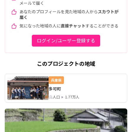
メールで届く
あなたのプロフィールを見た地域の人から
スカウトが
届く
気になった地域の人に
直接チャット
することができる
ログイン/ユーザー登録する
このプロジェクトの地域
兵庫県
多可町
人口
1.77万人