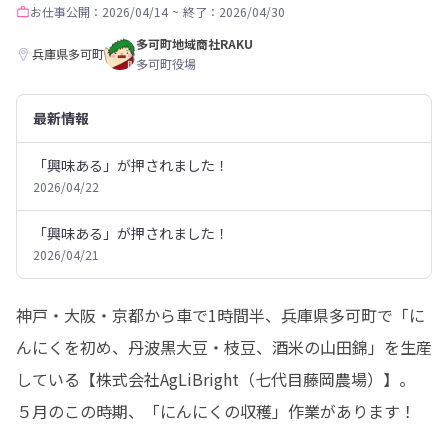
お仕事
公開：2026/04/14
~
終了：2026/04/30
多可町地域商社RAKU
兵庫県多可町
多可町役場
最新情報
「興味ある」が押されました！
2026/04/22
「興味ある」が押されました！
2026/04/21
神戸・大阪・京都から車で1時間半、兵庫県多可町で「に
んにくを初め、丹波黒大豆・枝豆、酒米の山田錦」を生産
している【株式会社AgLiBright（七代目藤岡農場）】。

５月のこの時期、「にんにくの収穫」作業があります！