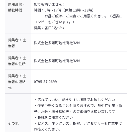
雇用形態・
加でも構いません！

勤務時間
時間：9時～17時（休憩 12時～13時）

　　　お昼ご飯は、ご自身でご用意ください。（近隣に
コンビニもございます。）

募集：各日3名づつ
募集者 / 主
株式会社多可町地域商社RAKU
催者
募集者 / 主
株式会社多可町地域商社RAKU
催者の
住所
募集者 / 主
催者の
連絡
0795-37-0699
先
・汚れてもいい、動きやすい服装でお越しください

・作業中熱くなることもありますので、熱中症対策（帽
子、水分・塩分補給等）のご準備をお願い致します。

・長靴をご用意ください。

その他
・ピアス、ネックレス、指輪、アクセサリーも作業中は
お控えください。
