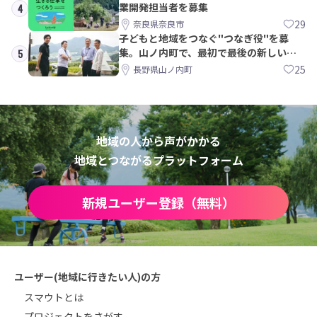
業開発担当者を募集
4
29
奈良県奈良市
子どもと地域をつなぐ"つなぎ役"を募
集。山ノ内町で、最初で最後の新しい学
5
校づくりを一緒に
25
長野県山ノ内町
地域の人から声がかかる
地域とつながるプラットフォーム
新規ユーザー登録（無料）
ユーザー(地域に行きたい人)の方
スマウトとは
プロジェクトをさがす