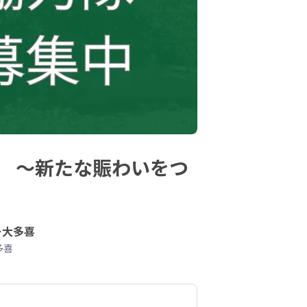
。 ～新たな賑わいをつ
ー大多喜
多喜