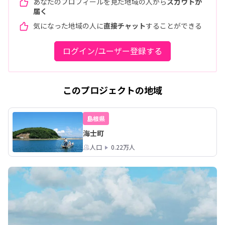
あなたのプロフィールを見た地域の人から
スカウトが
届く
気になった地域の人に
直接チャット
することができる
ログイン/ユーザー登録する
このプロジェクトの地域
島根県
海士町
人口
0.22万人