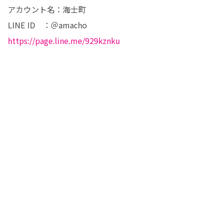
アカウント名：海士町

https://page.line.me/929kznku