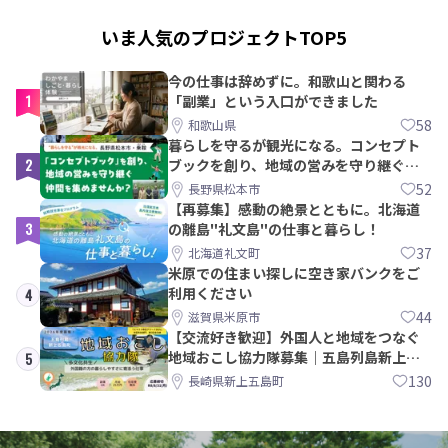
いま人気のプロジェクトTOP5
今の仕事は辞めずに。和歌山と関わる
1
「副業」という入口ができました
58
和歌山県
暮らしを守るが観光になる。コンセプト
2
ブックを創り、地域の営みを守り継ぐ仲
間を集めませんか？
52
長野県松本市
【再募集】感動の絶景とともに。北海道
3
の離島"礼文島"の仕事と暮らし！
37
北海道礼文町
米原での住まい探しに空き家バンクをご
利用ください
4
44
滋賀県米原市
【交流好き歓迎】外国人と地域をつなぐ
地域おこし協力隊募集｜五島列島新上五
5
島町
130
長崎県新上五島町