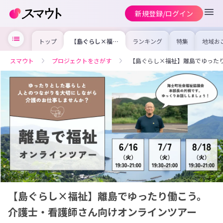
新規登録/ログイン
トップ
【島ぐらし×福
ランキング
特集
地域お
祉】離島でゆった
の求人
り働こう。介護
を集め
士・看護師さん向
事内容
スマウト
プロジェクトをさがす
【島ぐらし×福祉】離島でゆった
けオンラインツア
を比較
ー
合った
けよう
【島ぐらし×福祉】離島でゆったり働こう。
介護士・看護師さん向けオンラインツアー