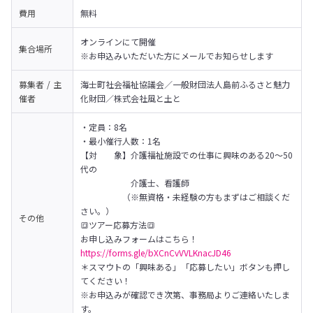
費用
無料
オンラインにて開催

集合場所
※お申込みいただいた方にメールでお知らせします
募集者 / 主
海士町社会福祉協議会／一般財団法人島前ふるさと魅力
催者
化財団／株式会社風と土と
・定員：8名

・最小催行人数：1名
【対　　象】介護福祉施設での仕事に興味のある20〜50
代の

　　　　　　介護士、看護師

　　　　　（※無資格・未経験の方もまずはご相談くだ
さい。）
その他
🔳ツアー応募方法🔳

https://forms.gle/bXCnCvVVLKnacJD46
＊スマウトの「興味ある」「応募したい」ボタンも押し
てください！

※お申込みが確認でき次第、事務局よりご連絡いたしま
す。