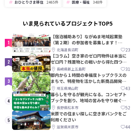
おひとりさま移住
2465件
医療・福祉
348件
いま見られているプロジェクトTOP5
【宿泊補助あり】ながぬま地域起業塾
1
（第２期）の参加者を募集します！
【8/21〆】
23
北海道長沼町
【コラム】空き家のゼロ円物件は本当に
2
ゼロ円？残置物との戦いから得た四つの
教訓｜新上五島町
31
長崎県新上五島町
都内から１時間の幸福度トップクラスの
3
まちで、特産物を活かした新商品開発＆
PRメンバー募集！
43
埼玉県鳩山町
暮らしを守るが観光になる。コンセプト
ブックを創り、地域の営みを守り継ぐ仲
4
間を集めませんか？
52
長野県松本市
米原での住まい探しに空き家バンクをご
利用ください
5
44
滋賀県米原市