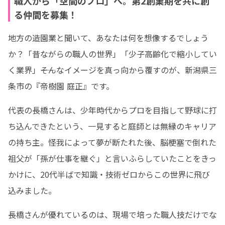
職人から「空間のプロ」へ。第2創業期を共に創
る仲間を募集！
地方の造園業と聞いて、あなたは何を想像するでしょう
か？「昔ながらの職人の世界」「少子高齢化で縮小してい
く業界」――そんなイメージを真っ向から覆すのが、新潟県三
条市の『帝樹園 庭正』です。
代表の長橋さんは、少年時代からプロを目指して野球に打
ち込んできたという、一見すると庭師とは無縁のキャリア
の持ち主。怪我によって夢が断たれた後、脳梗塞で倒れた
祖父が「孫が仕事を継ぐ」と言いふらしていたことをきっ
かけに、20代半ばで知識・技術ゼロからこの世界に飛び
込みました。
長橋さんが優れているのは、現場で培った職人技だけでな