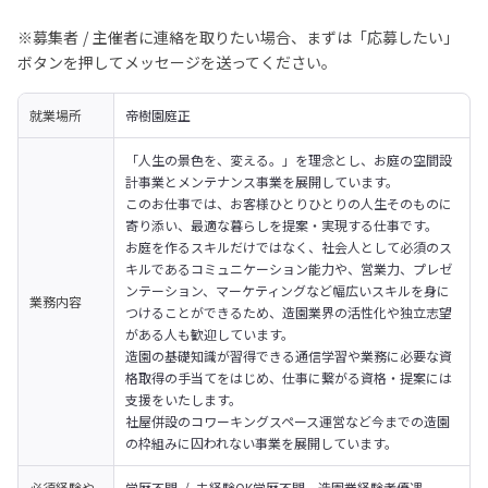
※募集者 / 主催者に連絡を取りたい場合、まずは「応募したい」
ボタンを押してメッセージを送ってください。
就業場所
帝樹園庭正
「人生の景色を、変える。」を理念とし、お庭の空間設
計事業とメンテナンス事業を展開しています。
このお仕事では、お客様ひとりひとりの人生そのものに
寄り添い、最適な暮らしを提案・実現する仕事です。
お庭を作るスキルだけではなく、社会人として必須のス
キルであるコミュニケーション能力や、営業力、プレゼ
ンテーション、マーケティングなど幅広いスキルを身に
業務内容
つけることができるため、造園業界の活性化や独立志望
がある人も歓迎しています。
造園の基礎知識が習得できる通信学習や業務に必要な資
格取得の手当てをはじめ、仕事に繋がる資格・提案には
支援をいたします。
社屋併設のコワーキングスペース運営など今までの造園
の枠組みに囚われない事業を展開しています。
必須経験や
学歴不問 / 未経験OK学歴不問、造園業経験者優遇
