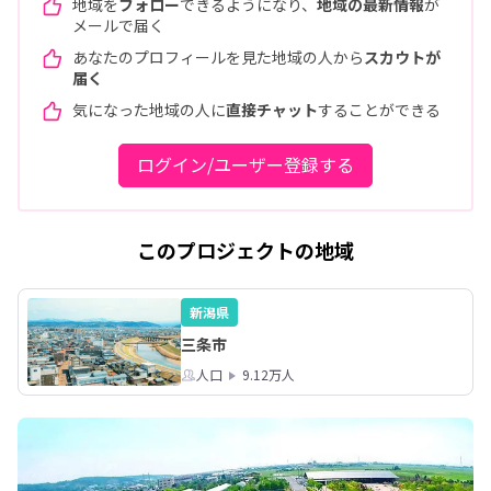
地域を
フォロー
できるようになり、
地域の最新情報
が
メールで届く
あなたのプロフィールを見た地域の人から
スカウトが
届く
気になった地域の人に
直接チャット
することができる
ログイン/ユーザー登録する
このプロジェクトの地域
新潟県
三条市
人口
9.12万人