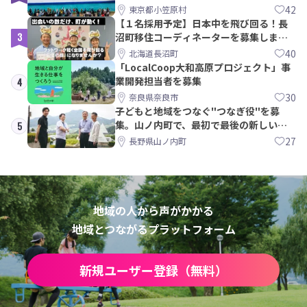
みた
42
東京都小笠原村
【１名採用予定】日本中を飛び回る！長
3
沼町移住コーディネーターを募集しま
す！
40
北海道長沼町
「LocalCoop大和高原プロジェクト」事
業開発担当者を募集
4
30
奈良県奈良市
子どもと地域をつなぐ"つなぎ役"を募
集。山ノ内町で、最初で最後の新しい学
5
校づくりを一緒に
27
長野県山ノ内町
地域の人から声がかかる
地域とつながるプラットフォーム
新規ユーザー登録（無料）