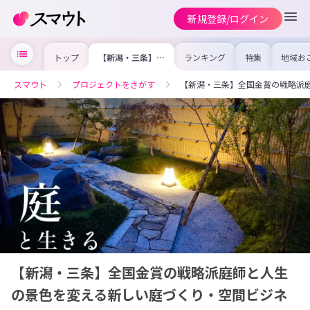
新規登録/ログイン
トップ
【新潟・三条】全
ランキング
特集
地域お
国金賞の戦略派庭
の求人
師と人生の景色を
を集め
変える新しい庭づ
事内容
スマウト
プロジェクトをさがす
【新潟・三条】全国金賞の戦略派
くり・空間ビジネ
を比較
スに挑戦！
合った
けよう
【新潟・三条】全国金賞の戦略派庭師と人生
の景色を変える新しい庭づくり・空間ビジネ