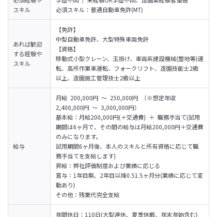
スキル
必須スキル：普通自動車免許(MT)
【免許】

中型自動車免許、大型特殊車両免許
あれば歓迎
【資格】

する経験や
移動式小型クレーン、玉掛け、車両系建設機械(整地等)運
スキル
転、高所作業車運転、フォークリフト、造園技能士2級
以上、造園施工管理技士2級以上
月給 200,000円 ～ 250,000円 （※想定年収 
2,400,000円 ～ 3,000,000円）

基本給：月給200,000円(＋交通費) ＋ 職務手当て(試用
期間は6ヶ月で、その間の給与は月給200,000円＋交通費
のみになります。
給与
試用期間6ヶ月後、本人のスキルと所有資格に応じて職
務手当てを支給します)

昇給：弊社評価制度および業績に応じる

賞与：1年目無、2年目以降0.51.5ヶ月分(業績に応じて変
動あり)

その他：残業代完全支給
年間休日：110日(大型連休、夏季休暇、年末年始含む)
