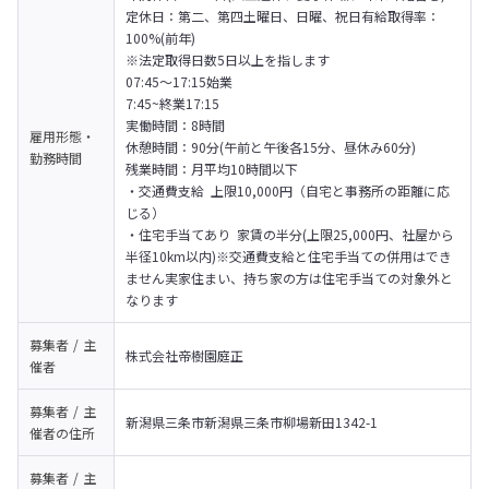
定休日：第二、第四土曜日、日曜、祝日有給取得率：
100%(前年) 

※法定取得日数5日以上を指します
07:45～17:15始業

7:45~終業17:15
実働時間：8時間

雇用形態・
休憩時間：90分(午前と午後各15分、昼休み60分)

勤務時間
残業時間：月平均10時間以下
・交通費支給 上限10,000円（自宅と事務所の距離に応
じる）

・住宅手当てあり 家賃の半分(上限25,000円、社屋から
半径10km以内)※交通費支給と住宅手当ての併用はでき
ません実家住まい、持ち家の方は住宅手当ての対象外と
なります
募集者 / 主
株式会社帝樹園庭正
催者
募集者 / 主
新潟県三条市新潟県三条市柳場新田1342-1
催者の
住所
募集者 / 主