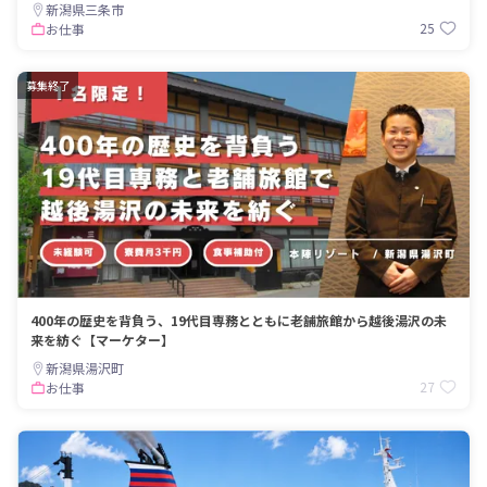
新潟県三条市
25
お仕事
募集終了
400年の歴史を背負う、19代目専務とともに老舗旅館から越後湯沢の未
来を紡ぐ【マーケター】
新潟県湯沢町
27
お仕事