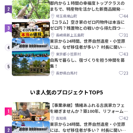
都内から１時間の幸福度トップクラスの
2
まちで、特産物を活かした新商品開発＆
PRメンバー募集！
44
埼玉県鳩山町
【コラム】空き家のゼロ円物件は本当に
3
ゼロ円？残置物との戦いから得た四つの
教訓｜新上五島町
31
長崎県新上五島町
東京から24時間。世界自然遺産・小笠原
には、なぜ移住者が多い？ 村長に聞いて
4
みた
43
東京都小笠原村
白馬で暮らし、宿づくりを担う仲間を募
集！
5
23
長野県白馬村
いま人気のプロジェクトTOP5
【事業承継】情緒あふれる古民家カフェ
1
を継ぎませんか？築100年、リフォームか
ら約10年！
42
高知県
東京から24時間。世界自然遺産・小笠原
2
には、なぜ移住者が多い？ 村長に聞いて