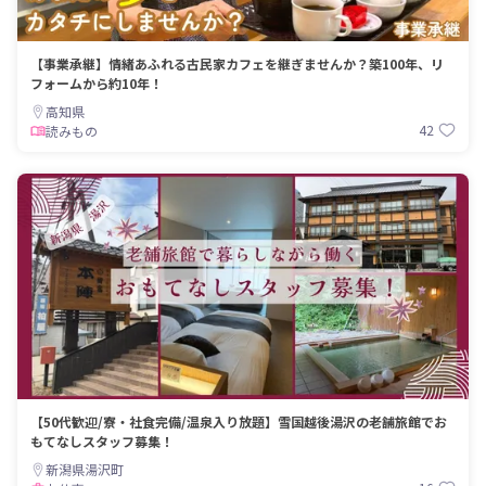
【事業承継】情緒あふれる古民家カフェを継ぎませんか？築100年、リ
フォームから約10年！
高知県
42
読みもの
【50代歓迎/寮・社食完備/温泉入り放題】雪国越後湯沢の老舗旅館でお
もてなしスタッフ募集！
新潟県湯沢町