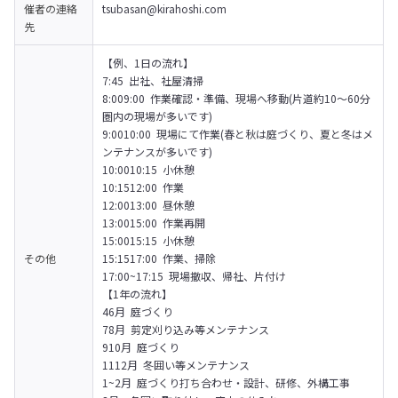
催者の
連絡
tsubasan@kirahoshi.com
先
【例、1日の流れ】

7:45 出社、社屋清掃

8:009:00 作業確認・準備、現場へ移動(片道約10～60分
圏内の現場が多いです)

9:0010:00 現場にて作業(春と秋は庭づくり、夏と冬はメ
ンテナンスが多いです)

10:0010:15 小休憩

10:1512:00 作業

12:0013:00 昼休憩

13:0015:00 作業再開

15:0015:15 小休憩

その他
15:1517:00 作業、掃除

17:00~17:15 現場撤収、帰社、片付け
【1年の流れ】

46月 庭づくり

78月 剪定刈り込み等メンテナンス

910月 庭づくり

1112月 冬囲い等メンテナンス

1~2月 庭づくり打ち合わせ・設計、研修、外構工事
