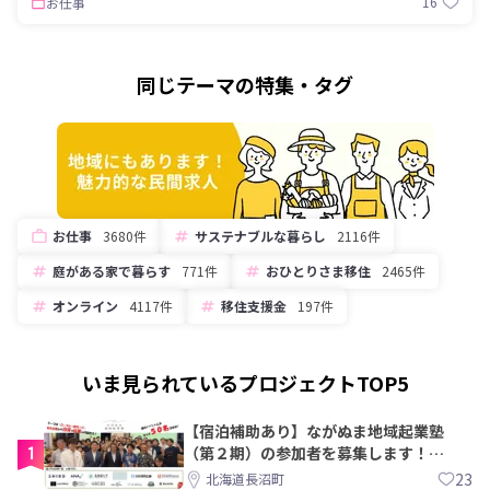
16
お仕事
同じテーマの特集・タグ
お仕事
3680件
サステナブルな暮らし
2116件
庭がある家で暮らす
771件
おひとりさま移住
2465件
オンライン
4117件
移住支援金
197件
いま見られているプロジェクトTOP5
【宿泊補助あり】ながぬま地域起業塾
1
（第２期）の参加者を募集します！
【8/21〆】
23
北海道長沼町